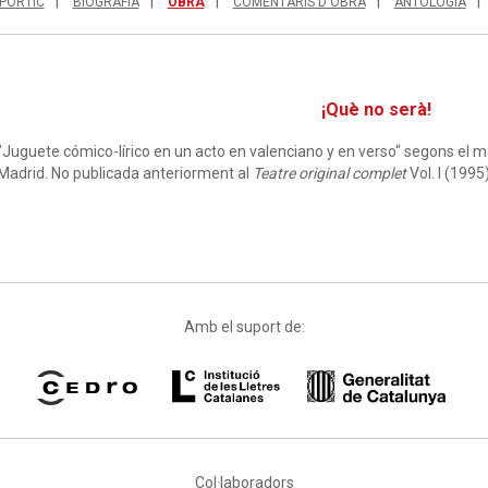
PÒRTIC
BIOGRAFIA
OBRA
COMENTARIS D'OBRA
ANTOLOGIA
¡Què no serà!
"Juguete cómico-lírico en un acto en valenciano y en verso" segons el ma
Madrid. No publicada anteriorment al
Teatre original complet
Vol. I (1995)
Amb el suport de:
Col·laboradors