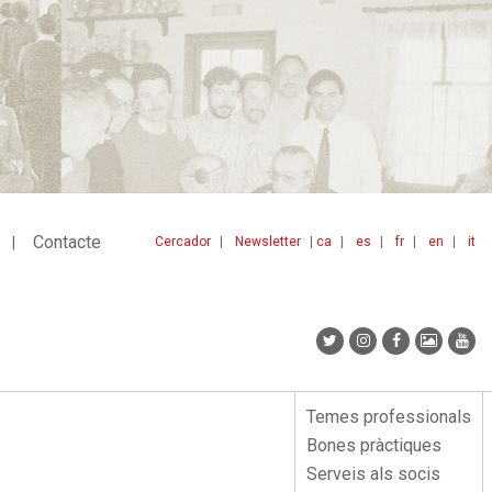
Contacte
Cercador
Newsletter
ca
es
fr
en
it
Menu
idiomes
top
Temes professionals
Menu
Bones pràctiques
lateral
Serveis als socis