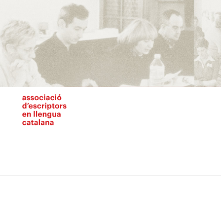
Vés
al
contingut
N
pr