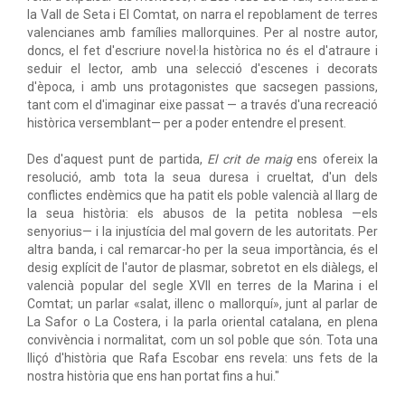
la Vall de Seta i El Comtat, on narra el repoblament de terres
valencianes amb famílies mallorquines. Per al nostre autor,
doncs, el fet d'escriure novel·la històrica no és el d'atraure i
seduir el lector, amb una selecció d'escenes i decorats
d'època, i amb uns protagonistes que sacsegen passions,
tant com el d'imaginar eixe passat — a través d'una recreació
històrica versemblant— per a poder entendre el present.
Des d'aquest punt de partida,
El crit de maig
ens ofereix la
resolució, amb tota la seua duresa i crueltat, d'un dels
conflictes endèmics que ha patit els poble valencià al llarg de
la seua història: els abusos de la petita noblesa —els
senyorius— i la injustícia del mal govern de les autoritats. Per
altra banda, i cal remarcar-ho per la seua importància, és el
desig explícit de l'autor de plasmar, sobretot en els diàlegs, el
valencià popular del segle XVII en terres de la Marina i el
Comtat; un parlar «salat, illenc o mallorquí», junt al parlar de
La Safor o La Costera, i la parla oriental catalana, en plena
convivència i normalitat, com un sol poble que són. Tota una
lliçó d'història que Rafa Escobar ens revela: uns fets de la
nostra història que ens han portat fins a hui."