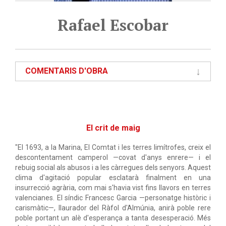
Rafael Escobar
COMENTARIS D'OBRA
El crit de maig
"El 1693, a la Marina, El Comtat i les terres limítrofes, creix el
descontentament camperol —covat d'anys enrere— i el
rebuig social als abusos i a les càrregues dels senyors. Aquest
clima d'agitació popular esclatarà finalment en una
insurrecció agrària, com mai s'havia vist fins llavors en terres
valencianes. El síndic Francesc Garcia —personatge històric i
carismàtic—, llaurador del Ràfol d'Almúnia, anirà poble rere
poble portant un alè d'esperança a tanta desesperació. Més