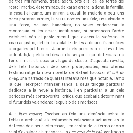
de tres mil hòmens, treballadors, tots ells, de les terres del
rostoll morisc, determinats, deixaran arrere la dona, la família,
la casa i el camp; uns aniran a cavall, la majoria a peu; uns
pocs portaran armes, la resta només una falç, una aixada o
una forca; no són bandolers, no volen enderrocar la
monarquia ni les seues institucions, ni amenacen l'ordre
establert; són el poble menut que exigeix la vigència, la
«causa justa», del dret inviolable de les antigues franquícies
atorgades pel bon rei Jaume I i els primers reis, davant les
autoritats,la petita noblesa i els senyors, que defensaran a
ferro i mort els seus privilegis de classe. D'aquesta revolta,
dels fets històrics i dels seus protagonistes, ens ofereix
testimoniatge la nova novel·la de Rafael Escobar
El crit de
maig
, una narració de qualitat literària més que notable, i amb
la què l'escriptor maniser tanca la seua trilogia particular
dedicada a la novel·la històrica, i en particular, a un dels
períodes més controvertits i crítics, que acabaria determinant
el futur dels valencians: l'expulsió dels moriscos.
A
L'últim muetzí
, Escobar en feia una denúncia sobre la
feblesa amb què els estaments valencians actuaren en la
defensa dels seus interessos, i en contra de la ferma decisió
reial d'expulsar els moriscos; i a
Les veus de la vall
, centrada a