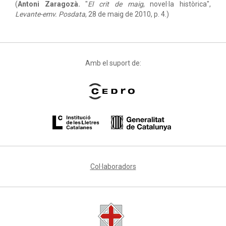
(
Antoni Zaragozà.
"
El crit de maig
, novel·la històrica",
Levante-emv. Posdata
, 28 de maig de 2010, p. 4.)
Amb el suport de:
Col·laboradors