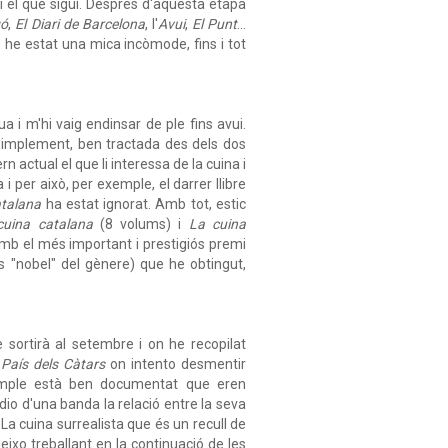
i el que sigui. Després d'aquesta etapa
gó
,
El Diari de Barcelona
, l'
Avui
,
El Punt
...
 he estat una mica incòmode, fins i tot
a i m'hi vaig endinsar de ple fins avui.
 simplement, ben tractada des dels dos
n actual el que li interessa de la cuina i
i per això, per exemple, el darrer llibre
atalana
ha estat ignorat. Amb tot, estic
cuina catalana
(8 volums) i
La cuina
amb el més important i prestigiós premi
s "nobel" del gènere) que he obtingut,
 sortirà al setembre i on he recopilat
 País dels Càtars
on intento desmentir
emple està ben documentat que eren
udio d'una banda la relació entre la seva
 La cuina surrealista que és un recull de
ixo treballant en la continuació de les