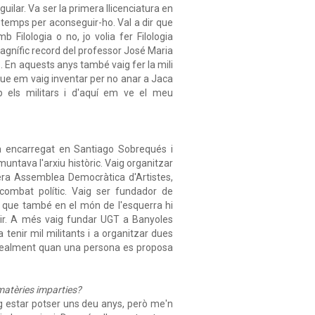
Aguilar. Va ser la primera llicenciatura en
 temps per aconseguir-ho. Val a dir que
 Filologia o no, jo volia fer Filologia
agnífic record del professor José Maria
... En aquests anys també vaig fer la mili
ue em vaig inventar per no anar a Jaca
p els militars i d'aquí em ve el meu
a encarregat en Santiago Sobrequés i
untava l'arxiu històric. Vaig organitzar
mera Assemblea Democràtica d'Artistes,
l combat polític. Vaig ser fundador de
r que també en el món de l'esquerra hi
nir. A més vaig fundar UGT a Banyoles
 tenir mil militants i a organitzar dues
a. Realment quan una persona es proposa
matèries imparties?
aig estar potser uns deu anys, però me'n