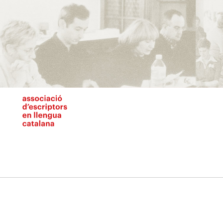
Vés
al
contingut
N
pr