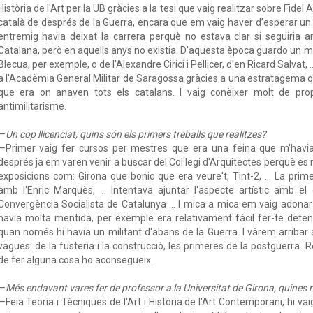
Història de l'Art per la UB gràcies a la tesi que vaig realitzar sobre Fidel 
català de després de la Guerra, encara que em vaig haver d’esperar un
entremig havia deixat la carrera perquè no estava clar si seguiria amb
Catalana, però en aquells anys no existia. D'aquesta època guardo un m
Blecua, per exemple, o de l'Alexandre Cirici i Pellicer, d'en Ricard Salvat, 
a l'Acadèmia General Militar de Saragossa gràcies a una estratagema q
que era on anaven tots els catalans. I vaig conèixer molt de pro
antimilitarisme.
—
Un cop llicenciat, quins són els primers treballs que realitzes?
—Primer vaig fer cursos per mestres que era una feina que m'havi
després ja em varen venir a buscar del Col·legi d'Arquitectes perquè es m
exposicions com: Girona que bonic que era veure't, Tint-2, ... La pri
amb l'Enric Marquès, ... Intentava ajuntar l'aspecte artístic amb e
Convergència Socialista de Catalunya ... I mica a mica em vaig adona
havia molta mentida, per exemple era relativament fàcil fer-te dete
quan només hi havia un militant d'abans de la Guerra. I vàrem arribar a
vagues: de la fusteria i la construcció, les primeres de la postguerr
de fer alguna cosa ho aconsegueix.
—
Més endavant vares fer de professor a la Universitat de Girona, quines 
—Feia Teoria i Tècniques de l'Art i Història de l'Art Contemporani, hi v