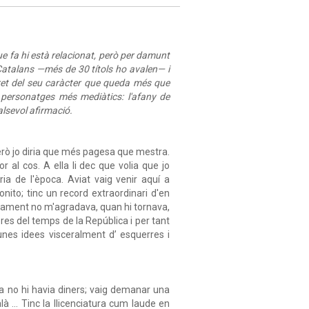
 que fa hi està relacionat, però per damunt
 Catalans —més de 30 títols ho avalen— i
 tret del seu caràcter que queda més que
es personatges més mediàtics: l'afany de
alsevol afirmació.
però jo diria que més pagesa que mestra.
 al cos. A ella li dec que volia que jo
ia de l'època. Aviat vaig venir aquí a
onito; tinc un record extraordinari d'en
lament no m'agradava, quan hi tornava,
res del temps de la República i per tant
unes idees visceralment d’ esquerres i
sa no hi havia diners; vaig demanar una
à ... Tinc la llicenciatura cum laude en