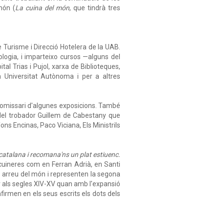
món (
La cuina del món
, que tindrà tres
e Turisme i Direcció Hotelera de la UAB.
logia, i imparteixo cursos —alguns del
al Trias i Pujol, xarxa de Biblioteques,
a Universitat Autònoma i per a altres
 comissari d'algunes exposicions. També
del trobador Guillem de Cabestany que
s Encinas, Paco Viciana, Els Ministrils
catalana i recomana'ns un plat estiuenc.
cuineres com en Ferran Adrià, en Santi
 arreu del món i representen la segona
ar als segles XIV-XV quan amb l'expansió
afirmen en els seus escrits els dots dels