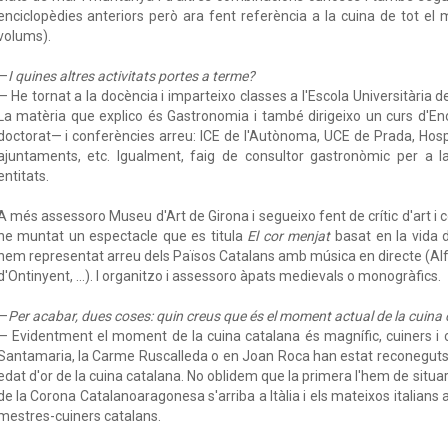
enciclopèdies anteriors però ara fent referència a la cuina de tot el 
volums).
—
I quines altres activitats portes a terme?
— He tornat a la docència i imparteixo classes a l'Escola Universitària d
La matèria que explico és Gastronomia i també dirigeixo un curs d'Eno
doctorat— i conferències arreu: ICE de l'Autònoma, UCE de Prada, Hospit
ajuntaments, etc. Igualment, faig de consultor gastronòmic per a l
entitats.
A més assessoro Museu d'Art de Girona i segueixo fent de crític d'art i
he muntat un espectacle que es titula
El cor menjat
basat en la vida 
hem representat arreu dels Països Catalans amb música en directe (Alfon
d'Ontinyent, ...). I organitzo i assessoro àpats medievals o monogràfics.
—
Per acabar, dues coses: quin creus que és el moment actual de la cuina 
— Evidentment el moment de la cuina catalana és magnífic, cuiners i 
Santamaria, la Carme Ruscalleda o en Joan Roca han estat reconeguts
edat d'or de la cuina catalana. No oblidem que la primera l'hem de situ
de la Corona Catalanoaragonesa s'arriba a Itàlia i els mateixos italians 
mestres-cuiners catalans.