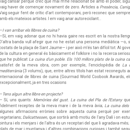
vaig cansar perquè crec que mai m'he relacionat bé amb el poder, sigu
vaig haver de començar novament de zero. Articles a
Presència
,
Cani
Vaig seguir fent de crític d'art contemporani, però reconec que sempre
amb els mateixos artistes. I em vaig anar autoreciclant...
—
I van arribar els llibres de cuina?
—Sí, em vaig adonar que no hi havia gaire res escrit en la nostra llengu
D'altra banda vull afegir que no he estat una persona mediàtica —o,
costats de la plaça de Sant Jaume— i per això m'és tan difícil tot. Al gover
de la cultura en general és bàsicament el folklore i no la recerca seriosa 
que he publicat
La cuina d'un poble. Els 100 millors plats de la cuina c
satisfet de la meva obra, com per exemple, l'enciclopèdia de
La 
mediterrània
(3 volums), que, entre altres títols han estat reconeguts 
internacional de llibres de cuina (Gourmad World Coobook Awards, el
excepcionalment, ja en tres ocasions
—
Tens algun altre llibre en projecte?
— Sí, uns quants:
Memòries del gust. La cuina del Pla de l'Estany
que
fidelment receptes de la meva mare i de la meva àvia;
La cuina dels
algunes afirmacions errònies sobre aquesta cuina perquè per ex
vegetarians;
Dalicattessen
, que sortirà amb motiu de l'any Dalí i on est
pintura i els menjars i de l'altra és un receptari del que li agradava més;
plats de mar i muntanya i d'altres combinacions curioses i també segue