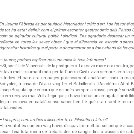
En Jaume Fàbrega és per titulació historiador i crític d'art, i de fet tot el
de tot ha estat definit com el primer escriptor gastronòmic dels Països
com un agitador cultural, polític i sindical. Ens agradaria destacar un
reflectit en totes les seves obres i que el diferencia en escreix d'altr
rigorositat històrica que el porta a documentar-se a fons abans de fer qu
—Jaume, podries explicar-nos una mica la teva infantesa?
—Sí, sóc fill de Vilavenut i de la postguerra. La meva mare era mestra, 
Estava molt traumatitzada per la Guerra Civil i vivia sempre amb la por
estudiés. El pare era un pagès pràcticament analfabet, com la major
Banyoles, a casa de l'àvia i vaig fer el Batxillerat a l'Acadèmia Abat B
Josep Brugulat que encara que no anés sempre a classe, perquè senzil
no em renyava mai. Vull afegir que jo havia trobat un amagatall amb llib
llegia i escrivia en català sense saber ben bé què era i també tenia 
catalanistes.
—
I després, com arribes a llicenciar-te en Filosofia i Lletres?
—La veritat és que em vaig haver d'espavilar molt tot sol perquè a ca
beca i feia tota mena de treballs des de cangur fins a classes de catal