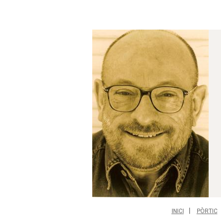
INICI
PÒRTIC