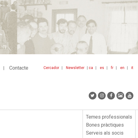
Contacte
Cercador
Newsletter
ca
es
fr
en
it
Menu
idiomes
top
Temes professionals
Menu
Bones pràctiques
lateral
Serveis als socis