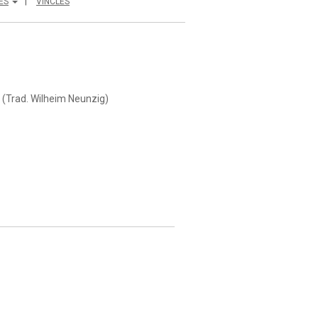
ES
VINCLES
 (Trad. Wilheim Neunzig)