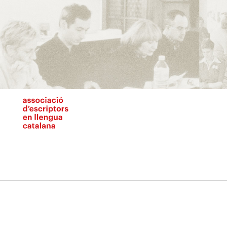
Vés
al
contingut
N
pr