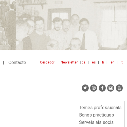
Contacte
Cercador
Newsletter
ca
es
fr
en
it
Menu
idiomes
top
Temes professionals
Menu
Bones pràctiques
lateral
Serveis als socis