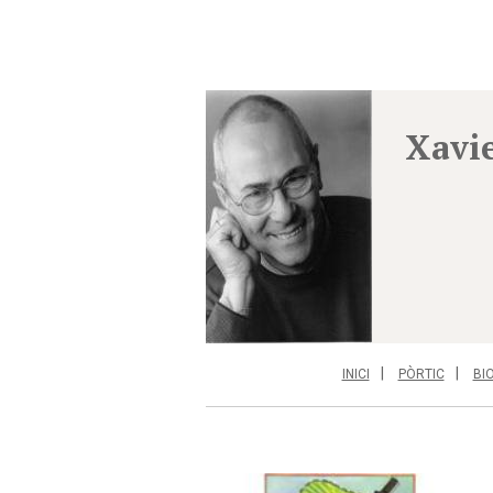
Xavi
INICI
PÒRTIC
BI