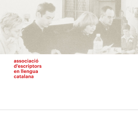
Vés
al
contingut
N
pr