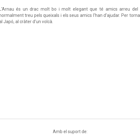
L'Arnau és un drac molt bo i molt elegant que té amics arreu del 
normalment treu pels queixals i els seus amics l'han d'ajudar. Per tornar
al Japó, al cràter d'un volcà.
Amb el suport de: