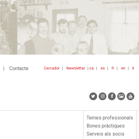
Contacte
Cercador
Newsletter
ca
es
fr
en
it
Menu
idiomes
top
Temes professionals
Menu
Bones pràctiques
lateral
Serveis als socis