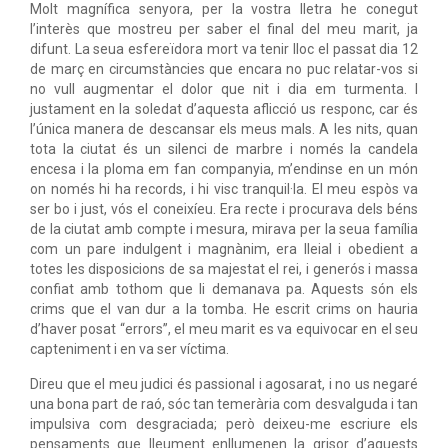
Molt magnífica senyora, per la vostra lletra he conegut
l’interès que mostreu per saber el final del meu marit, ja
difunt. La seua esfereïdora mort va tenir lloc el passat dia 12
de març en circumstàncies que encara no puc relatar-vos si
no vull augmentar el dolor que nit i dia em turmenta. I
justament en la soledat d’aquesta aflicció us responc, car és
l’única manera de descansar els meus mals. A les nits, quan
tota la ciutat és un silenci de marbre i només la candela
encesa i la ploma em fan companyia, m’endinse en un món
on només hi ha records, i hi visc tranquil·la. El meu espòs va
ser bo i just, vós el coneixíeu. Era recte i procurava dels béns
de la ciutat amb compte i mesura, mirava per la seua família
com un pare indulgent i magnànim, era lleial i obedient a
totes les disposicions de sa majestat el rei, i generós i massa
confiat amb tothom que li demanava pa. Aquests són els
crims que el van dur a la tomba. He escrit crims on hauria
d’haver posat “errors”, el meu marit es va equivocar en el seu
capteniment i en va ser víctima.
Direu que el meu judici és passional i agosarat, i no us negaré
una bona part de raó, sóc tan temerària com desvalguda i tan
impulsiva com desgraciada; però deixeu-me escriure els
pensaments que lleument enllumenen la grisor d’aquests