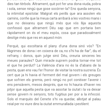
dies tan tèrbols. Altrament, què pot fer una dona viuda, pobra
i sola, sense ningú que gose socórrer-la? Ens queda senyora,
la intimitat epistolar. Malgrat els perills que ara assolen els
camins, confie que la meua carta arribarà a les vostres mans i
que no deixareu que ningú més que vós llija aquesta
confessió que altrament Déu sap que em portaria ben
ràpidament on és el meu espòs, cosa que paradoxalment
desitge més que res en aquest món.
Perquè, qui escoltaria el plany d’una dona sinó vós? “En
llàgrimes de dona i en coixera de ca, no s’hi ha de fiar”, diu el
refrany, i doncs, quin jutge sinó Déu, creuria sinceres les
meues paraules? Quin miracle suprem podria tornar-me tot
el que he perdut? La València d’ara no és la d’abans de la
pesta, quan ens vau fer l’honor de visitar la nostra sucreria. És
cert que ja hi havia el ferment del mal govern i els greuges
que sofrien els gremis, però ningú no pot conèixer l’avenir i
ens pensàvem, mesos després, que no hi hauria d’haver res
pitjor que aquella pesta que va assotar la ciutat i la va deixar
sense govern ni senyors, tots fugitius per por a la infecció.
Sols el marquès del Cenete s’hi va quedar, allotjat al palau
reial per no viure dins la ciutat emmurallada i pestilent.