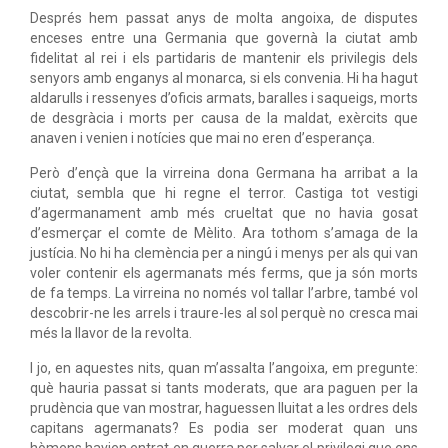
Després hem passat anys de molta angoixa, de disputes
enceses entre una Germania que governà la ciutat amb
fidelitat al rei i els partidaris de mantenir els privilegis dels
senyors amb enganys al monarca, si els convenia. Hi ha hagut
aldarulls i ressenyes d’oficis armats, baralles i saqueigs, morts
de desgràcia i morts per causa de la maldat, exèrcits que
anaven i venien i notícies que mai no eren d’esperança.
Però d’ençà que la virreina dona Germana ha arribat a la
ciutat, sembla que hi regne el terror. Castiga tot vestigi
d’agermanament amb més crueltat que no havia gosat
d’esmerçar el comte de Mèlito. Ara tothom s’amaga de la
justícia. No hi ha clemència per a ningú i menys per als qui van
voler contenir els agermanats més ferms, que ja són morts
de fa temps. La virreina no només vol tallar l’arbre, també vol
descobrir-ne les arrels i traure-les al sol perquè no cresca mai
més la llavor de la revolta.
I jo, en aquestes nits, quan m’assalta l’angoixa, em pregunte:
què hauria passat si tants moderats, que ara paguen per la
prudència que van mostrar, haguessen lluitat a les ordres dels
capitans agermanats? Es podia ser moderat quan uns