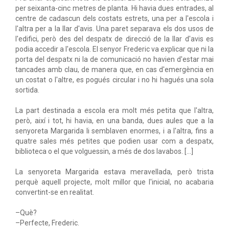
per seixanta-cinc metres de planta. Hi havia dues entrades, al
centre de cadascun dels costats estrets, una per a l'escola i
l'altra per a la llar d'avis. Una paret separava els dos usos de
l'edifici, però des del despatx de direcció de la llar d'avis es
podia accedir a l'escola. El senyor Frederic va explicar que ni la
porta del despatx ni la de comunicació no havien d'estar mai
tancades amb clau, de manera que, en cas d'emergència en
un costat o l'altre, es pogués circular i no hi hagués una sola
sortida.
La part destinada a escola era molt més petita que l'altra,
però, així i tot, hi havia, en una banda, dues aules que a la
senyoreta Margarida li semblaven enormes, i a l'altra, fins a
quatre sales més petites que podien usar com a despatx,
biblioteca o el que volguessin, a més de dos lavabos. [...]
La senyoreta Margarida estava meravellada, però trista
perquè aquell projecte, molt millor que l'inicial, no acabaria
convertint-se en realitat.
–Què?
–Perfecte, Frederic.