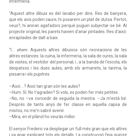
infermeria.
"Aquest altre dibuix es del lavabo per dins. Res de banyera,
que els avis poden caure; hi posarem un plat de dutxa. Pertot,
veus?, hi aniran agafadors perquè puguin subjectar-se bé. Al
projecte original, les parets havien d'anar pintades. Res d'això:
enrajolades de dalt a baix.
"I...
ehem
. Aquests altres dibuixos són recreacions de les
altres estances: la cuina, la infermeria, la sala de cures, la sala
de visites, el vestidor del personal; i , a la banda de l'escola, els
despatxos i les dues aules, amb els armariets, la tarima, la
pissarra i els pupitres.
–Això....? Això tan gran són les aules?
–Hum. Sí. No t'agraden? Si vols, es poden fer més petites.
–No, no –va concedir de seguida la mestra. –Ja m'està bé.
Després de tants anys de fer classe en aquella capsa de
mistos, no me'n sabré avenir.
–Mira, en el plànol ho veuràs millor.
El senyor Frederic va desplegar un full més gran que els altres
i va anar explicant tots els detalls. La construcció feia quinze