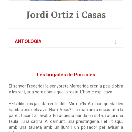
Jordi Ortiz i Casas
ANTOLOGIA
Les brigades de Porrioles
El senyor Frederic i la senyoreta Margarida eren a peu d'obra
a les vuit, una hora abans que la resta. L'home explicava:
–Els dibuixos ja estan enllestits. Mira-te'ls. Així han quedat les
habitacions dels avis. Hum. Veus? L'armari anirà encastat a la
paret, tocant al lavabo. En aquesta banda un sofà, i aquí una
taula i una cadira. Al damunt, una prestatgeria. I el llit aquí,
amb una tauleta amb un llum i un polsador per avisar a