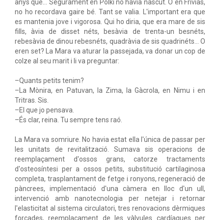
anys que... Segurament en Polki no havia nascut. O en Frívias,
no ho recordava gaire bé. Tant se valia. L'important era que
es mantenia jove i vigorosa. Qui ho diria, que era mare de sis
fills, àvia de disset néts, besàvia de trenta-un besnéts,
rebesàvia de dinou rebesnéts, quadràvia de sis quadrinéts... O
eren set? La Mara va aturar la passejada, va donar un cop de
colze al seu marit i li va preguntar:
–Quants petits tenim?
–La Mònira, en Patuvan, la Zima, la Gàcrola, en Nimu i en
Tritras. Sis.
–El que jo pensava.
–És clar, reina. Tu sempre tens raó.
La Mara va somriure. No havia estat ella l'única de passar per
les unitats de revitalització. Sumava sis operacions de
reemplaçament d'ossos grans, catorze tractaments
d'osteosíntesi per a ossos petits, substitució cartilaginosa
completa, trasplantament de fetge i ronyons, regeneració de
pàncrees, implementació d'una càmera en lloc d'un ull,
intervenció amb nanotecnologia per netejar i retornar
l'elasticitat al sistema circulatori, tres renovacions dèrmiques
forçades, reemplaçament de les vàlvules cardíaques per