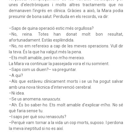
unes d'electròniques i molts altres tractaments que no
demanaven l'ingrés en clínica. Gràcies a això, la Mara podia
presumir de bona salut. Perduda en els records, va dir:
–Saps de quina operació estic més orgullosa?
–No, reina. Totes han donat molt bon resultat,
afortunadament. Estàs esplèndida.
–No, no em refereixo a cap de les meves operacions. Vull dir
la teva. És la que ha valgut més la pena.
–Ets molt amable, però no m'ho mereixo.
La Mara va continuar la passejada vora el riu somrient.
–Saps com us diuen?– va preguntar.
–A qui?
–Als que estàveu clínicament morts i se us ha pogut salvar
amb una nova tècnica d'intervenció cerebral.
–Ni idea.
–Se us anomena
renascuts.
–Ah. És bo saber-ho. Ets molt amable d'explicar-m'ho. No sé
què faria sense tu.
–I saps per què sou renascuts?
–Perquè vam tornar a la vida un cop morts, suposo. I perdona
la meva ineptitud si no es així.