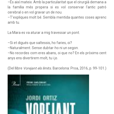
–És així mateix. Amb la particularitat que el cirurgià demana a
la família més propera si es vol conservar l'antic patró
cerebral o en vol gravar un de nou.
–T'expliques molt bé. Sembla mentida quantes coses aprenc
amb tu.
La Mara es va aturar a mig travessar un pont.
–Si et digués que saltessis, ho faries, oi?
–Naturalment. Sense dubtar-ho ni un segon.
–No recordes com eres abans, oi que no? En els pròxims cent
anys ens divertirem molt, tu i jo.
(Del llibre
Vorejant els límits.
Barcelona: Proa, 2016, p. 99-101.)