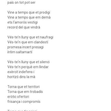
país on tot pot ser
Vine a temps que et prodigi
Vine a temps que em demà
ets l'amorós vestigi
record del que vindrà
Vés-te'n lluny que et naufragi
Vés-te'n que em clandestí
promesa incert presagi
íntim saltamartí
Vés-te'n lluny que et silenci
Vés-te'n perquè em llindar
exèrcit indefens i
horitzó dins la mà
Torna que et territori
Torna que em trobadís
eròtic ofertori
frisança i compromís