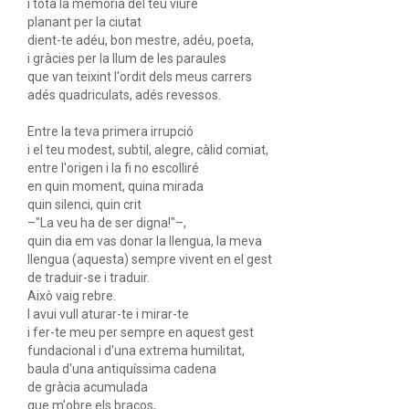
i tota la memòria del teu viure
planant per la ciutat
dient-te adéu, bon mestre, adéu, poeta,
i gràcies per la llum de les paraules
que van teixint l'ordit dels meus carrers
adés quadriculats, adés revessos.
Entre la teva primera irrupció
i el teu modest, subtil, alegre, càlid comiat,
entre l'origen i la fi no escolliré
en quin moment, quina mirada
quin silenci, quin crit
–"La veu ha de ser digna!"–,
quin dia em vas donar la llengua, la meva
llengua (aquesta) sempre vivent en el gest
de traduir-se i traduir.
Això vaig rebre.
I avui vull aturar-te i mirar-te
i fer-te meu per sempre en aquest gest
fundacional i d'una extrema humilitat,
baula d'una antiquíssima cadena
de gràcia acumulada
que m'obre els braços,