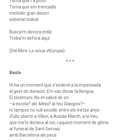
Torna que t'a priori
Torna que em trencadís
metòdic gran desori
esberlat indivís
Busca'm devora enllà
Troba'm defora aquí
(Del llibre
La núvia d'Europa
)
* * *
Baula
Hi ha un moment que s'esdevé a la impensada
el gest de donació. Em vas donar la llengua.
El testimoni. No et sabré dir on
–a escola? als
Mites
? al teu Glasgow?–
ni tampoc no vull escollir, entre els tretze anys
d'ulls oberts a Villon, a Ausiàs March, a la Veu
que me'ls dictava al cor, i aquest moment de glòria
al funeral de Sant Gervasi
amb Barcelona als peus