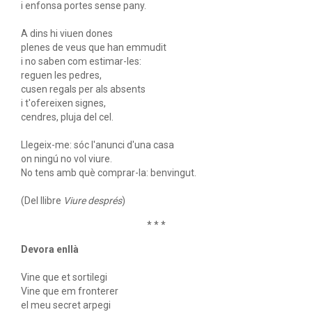
i enfonsa portes sense pany.
A dins hi viuen dones
plenes de veus que han emmudit
i no saben com estimar-les:
reguen les pedres,
cusen regals per als absents
i t'ofereixen signes,
cendres, pluja del cel.
Llegeix-me: sóc l'anunci d'una casa
on ningú no vol viure.
No tens amb què comprar-la: benvingut.
(Del llibre
Viure després
)
* * *
Devora enllà
Vine que et sortilegi
Vine que em fronterer
el meu secret arpegi