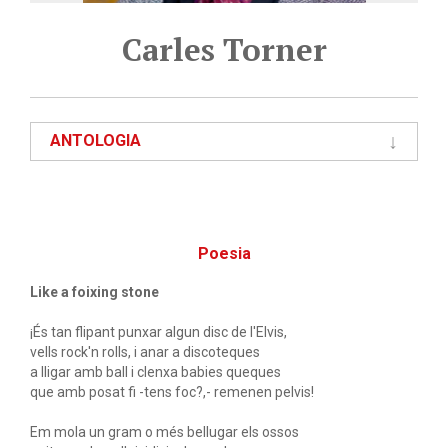
Carles Torner
ANTOLOGIA
Poesia
Like a foixing stone
¡És tan flipant punxar algun disc de l'Elvis,
vells rock'n rolls, i anar a discoteques
a lligar amb ball i clenxa babies queques
que amb posat fi -tens foc?,- remenen pelvis!
Em mola un gram o més bellugar els ossos