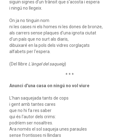
siguin signes d'un trànsit que s'acosta i espera
i ningú no llegeix.
On ja no tinguin nom
ni les cases ni els homes ni les dones de bronze,
als carrers sense plaques d'una ignota ciutat
d'un país que no surt als diaris,
dibuixaré en la pols dels vidres corglaçats
alfabets per l'espera.
(Del llibre
L'àngel del saqueig
)
* * *
Anunci d'una casa on ningú no vol viure
L'han saquejada tants de cops
i gent amb tantes cares
que no hi fa res saber
qui és l'autor dels crims:
podríem ser nosaltres.
Ara només el sol saqueja unes paraules
sense frontisses ni llindars