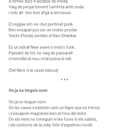
a ritmes durs d'aicidicis de moda.
Vaig de penjat bevent l'amfeta amb soda
i volo alt -tinc bon afgà a terrossos.
El reggae em va i duc pentinat punk.
Ben enxapat puc ser un ròcker preclar.
Vestit d'hindú semblo el Ravi Shankar.
És un sidral! New wave o mod o funk...
Passant de tot, no vaig de passarell:
m'enrotlla el nou i m'al·lucina el vell.
(Del llibre
A la ciutat blanca
)
* * *
On ja no tinguin nom
On ja no tinguin nom.
On les cases s'esberlin com un llapis que es trenca
i s'escapcin magranes ben al fons del dolor.
On els nens no coneguin ni les fures ni els salzes,
i els contorns de la vida, fets d'espelma i rovell,