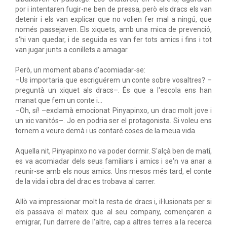
por i intentaren fugir-ne ben de pressa, però els dracs els van
detenir i els van explicar que no volien fer mal a ningú, que
només passejaven. Els xiquets, amb una mica de prevenció,
s'hi van quedar, i de seguida es van fer tots amics i fins i tot
van jugar junts a conillets a amagar.
Però, un moment abans d'acomiadar-se:
–Us importaria que escriguérem un conte sobre vosaltres? –
preguntà un xiquet als dracs–. És que a l'escola ens han
manat que fem un conte i...
–Oh, sí! –exclamà emocionat Pinyapinxo, un drac molt jove i
un xic vanitós–. Jo en podria ser el protagonista. Si voleu ens
tornem a veure demà i us contaré coses de la meua vida.
Aquella nit, Pinyapinxo no va poder dormir. S'alçà ben de matí,
es va acomiadar dels seus familiars i amics i se'n va anar a
reunir-se amb els nous amics. Uns mesos més tard, el conte
de la vida i obra del drac es trobava al carrer.
Allò va impressionar molt la resta de dracs i, il·lusionats per si
els passava el mateix que al seu company, començaren a
emigrar, l'un darrere de l'altre, cap a altres terres a la recerca