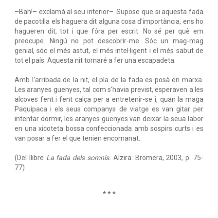
–Bah!– exclamà al seu interior–. Supose que si aquesta fada
de pacotilla els haguera dit alguna cosa d'importància, ens ho
hagueren dit, tot i que fóra per escrit. No sé per què em
preocupe. Ningú no pot descobrir-me. Sóc un mag-mag
genial, sóc el més astut, el més intel·ligent i el més sabut de
tot el país. Aquesta nit tornaré a fer una escapadeta.
Amb l'arribada de la nit, el pla de la fada es posà en marxa.
Les aranyes guenyes, tal com s'havia previst, esperaven a les
alcoves fent i fent calça per a entretenir-se i, quan la maga
Paquipaca i els seus companys de viatge es van gitar per
intentar dormir, les aranyes guenyes van deixar la seua labor
en una xicoteta bossa confeccionada amb sospirs curts i es
van posar a fer el que tenien encomanat.
(Del llibre
La fada dels somnis.
Alzira: Bromera, 2003, p. 75-
77)
* * *