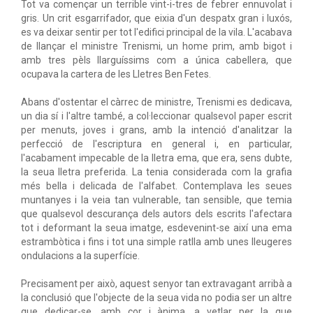
Tot va començar un terrible vint-i-tres de febrer ennuvolat i
gris. Un crit esgarrifador, que eixia d'un despatx gran i luxós,
es va deixar sentir per tot l'edifici principal de la vila. L'acabava
de llançar el ministre Trenismi, un home prim, amb bigot i
amb tres pèls llarguíssims com a única cabellera, que
ocupava la cartera de les Lletres Ben Fetes.
Abans d'ostentar el càrrec de ministre, Trenismi es dedicava,
un dia sí i l'altre també, a col·leccionar qualsevol paper escrit
per menuts, joves i grans, amb la intenció d'analitzar la
perfecció de l'escriptura en general i, en particular,
l'acabament impecable de la lletra ema, que era, sens dubte,
la seua lletra preferida. La tenia considerada com la grafia
més bella i delicada de l'alfabet. Contemplava les seues
muntanyes i la veia tan vulnerable, tan sensible, que temia
que qualsevol descurança dels autors dels escrits l'afectara
tot i deformant la seua imatge, esdevenint-se així una ema
estrambòtica i fins i tot una simple ratlla amb unes lleugeres
ondulacions a la superfície.
Precisament per això, aquest senyor tan extravagant arribà a
la conclusió que l'objecte de la seua vida no podia ser un altre
que dedicar-se, amb cor i ànima, a vetlar per la que