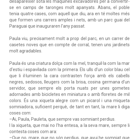
desaparéixer sota les màquines excavadores per a convertir-
se en camps de taronges molt apanyats. Abans, el poble
tenia quatre cases, com aquell que diu, ara en té moltes més
que formen uns carrers amples i nets, amb un parc guai del
Paraguai que inauguraren l'any passat.
Paula viu, precisament molt a prop del parc, en un carrer de
casetes noves que en compte de corral, tenen uns jardinets
molt agradables.
Paula és una criatura dolça com la mel, tranquil·la com la mar
d'estiu i espavilada com la primera. Els ulls d'un color blau cel
que li il·luminen la cara contrasten força amb els cabells
negres, sedosos, lleugers com la brisa, cosina germana d'un
servidor, que sempre els porta nuats per unes gometes
adornades amb bicicletes en miniatura o amb floretes de mil
colors. És una xiqueta alegre com un picarol i una miqueta
somniadora, suficient perquè, de tant en tant, la mare li diga
coses com:
–Ai, Paula, Pauleta, que sempre vas somniant perdius.
I la xiqueta, que mai no l'ha entesa, a la seva mare, sempre li
contesta coses com ara:
–Que no, mare, que no són perdius, que avui he somniat que