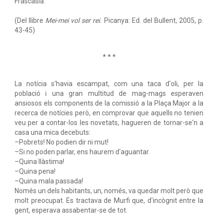
Frascàsia.
(Del llibre
Mei-mei vol ser rei.
Picanya: Ed. del Bullent, 2005, p.
43-45)
* * *
La notícia s'havia escampat, com una taca d'oli, per la
població i una gran multitud de mag-mags esperaven
ansiosos els components de la comissió a la Plaça Major a la
recerca de notícies però, en comprovar que aquells no tenien
veu per a contar-los les novetats, hagueren de tornar-se'n a
casa una mica decebuts:
–Pobrets! No podien dir ni mut!
–Si no poden parlar, ens haurem d'aguantar.
–Quina llàstima!
–Quina pena!
–Quina mala passada!
Només un dels habitants, un, només, va quedar molt però que
molt preocupat. Es tractava de Murfi que, d'incògnit entre la
gent, esperava assabentar-se de tot.