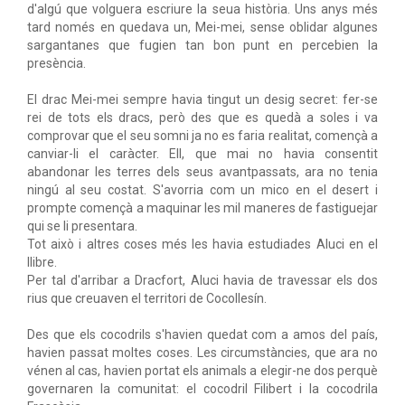
d'algú que volguera escriure la seua història. Uns anys més
tard només en quedava un, Mei-mei, sense oblidar algunes
sargantanes que fugien tan bon punt en percebien la
presència.
El drac Mei-mei sempre havia tingut un desig secret: fer-se
rei de tots els dracs, però des que es quedà a soles i va
comprovar que el seu somni ja no es faria realitat, començà a
canviar-li el caràcter. Ell, que mai no havia consentit
abandonar les terres dels seus avantpassats, ara no tenia
ningú al seu costat. S'avorria com un mico en el desert i
prompte començà a maquinar les mil maneres de fastiguejar
qui se li presentara.
Tot això i altres coses més les havia estudiades Aluci en el
llibre.
Per tal d'arribar a Dracfort, Aluci havia de travessar els dos
rius que creuaven el territori de Cocollesín.
Des que els cocodrils s'havien quedat com a amos del país,
havien passat moltes coses. Les circumstàncies, que ara no
vénen al cas, havien portat els animals a elegir-ne dos perquè
governaren la comunitat: el cocodril Filibert i la cocodrila