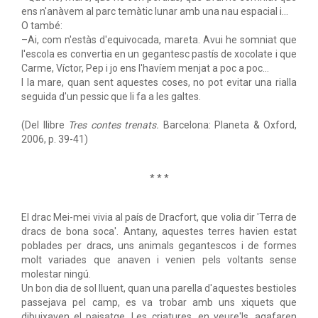
ens n'anàvem al parc temàtic lunar amb una nau espacial i...
O també:
–Ai, com n'estàs d'equivocada, mareta. Avui he somniat que
l'escola es convertia en un gegantesc pastís de xocolate i que
Carme, Víctor, Pep i jo ens l'havíem menjat a poc a poc...
I la mare, quan sent aquestes coses, no pot evitar una rialla
seguida d'un pessic que li fa a les galtes.
(Del llibre
Tres contes trenats.
Barcelona: Planeta & Oxford,
2006, p. 39-41)
* * *
El drac Mei-mei vivia al país de Dracfort, que volia dir 'Terra de
dracs de bona soca'. Antany, aquestes terres havien estat
poblades per dracs, uns animals gegantescos i de formes
molt variades que anaven i venien pels voltants sense
molestar ningú.
Un bon dia de sol lluent, quan una parella d'aquestes bestioles
passejava pel camp, es va trobar amb uns xiquets que
dibuixaven el paisatge. Les criatures, en veure'ls, agafaren