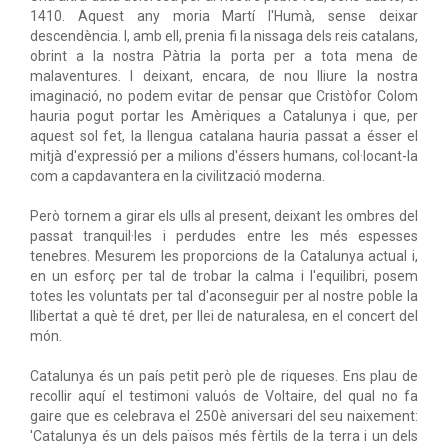
1410. Aquest any moria Martí l'Humà, sense deixar
descendència. I, amb ell, prenia fi la nissaga dels reis catalans,
obrint a la nostra Pàtria la porta per a tota mena de
malaventures. I deixant, encara, de nou lliure la nostra
imaginació, no podem evitar de pensar que Cristòfor Colom
hauria pogut portar les Amèriques a Catalunya i que, per
aquest sol fet, la llengua catalana hauria passat a ésser el
mitjà d'expressió per a milions d'éssers humans, col·locant-la
com a capdavantera en la civilització moderna.
Però tornem a girar els ulls al present, deixant les ombres del
passat tranquil·les i perdudes entre les més espesses
tenebres. Mesurem les proporcions de la Catalunya actual i,
en un esforç per tal de trobar la calma i l'equilibri, posem
totes les voluntats per tal d'aconseguir per al nostre poble la
llibertat a què té dret, per llei de naturalesa, en el concert del
món.
Catalunya és un país petit però ple de riqueses. Ens plau de
recollir aquí el testimoni valuós de Voltaire, del qual no fa
gaire que es celebrava el 250è aniversari del seu naixement:
'Catalunya és un dels països més fèrtils de la terra i un dels