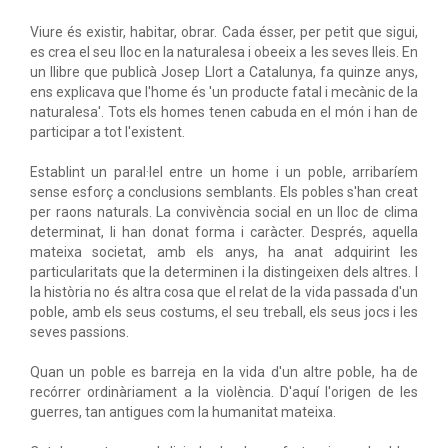
Viure és existir, habitar, obrar. Cada ésser, per petit que sigui,
es crea el seu lloc en la naturalesa i obeeix a les seves lleis. En
un llibre que publicà Josep Llort a Catalunya, fa quinze anys,
ens explicava que l'home és 'un producte fatal i mecànic de la
naturalesa'. Tots els homes tenen cabuda en el món i han de
participar a tot l'existent.
Establint un paral·lel entre un home i un poble, arribaríem
sense esforç a conclusions semblants. Els pobles s'han creat
per raons naturals. La convivència social en un lloc de clima
determinat, li han donat forma i caràcter. Després, aquella
mateixa societat, amb els anys, ha anat adquirint les
particularitats que la determinen i la distingeixen dels altres. I
la història no és altra cosa que el relat de la vida passada d'un
poble, amb els seus costums, el seu treball, els seus jocs i les
seves passions.
Quan un poble es barreja en la vida d'un altre poble, ha de
recórrer ordinàriament a la violència. D'aquí l'origen de les
guerres, tan antigues com la humanitat mateixa.