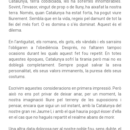
Catalunya, terra cobdiciada, les ha sofertes innombrables.
Sovint, l'invasor, vingut de prop o de lluny, ha aixafat la nostra
terra. Només, quan Catalunya ha estat forta, ha pogut viure
lliurement. Sembla que en la vida, regeix pel damunt de tot la
llei del més fort. O es domina o s'és dominat. Aquest és el
dilema.
En l'antiguitat, els romans, els gots, els vàndals i els sarraïns
l'obligaren a l'obediència. Després, no faltaren tampoc
ocasions durant les quals aquest fet fou repetit. En totes
aquestes èpoques, Catalunya sofrí la tirania però mai no es
doblegà completament. Sempre pogué salvar la seva
personalitat, els seus valors immanents, la puresa dels seus
costums.
Escrivim aquestes consideracions en primera impressió. Però
això no ens pot privar de deixar anar, per un moment, la
nostra imaginació lliure pel terreny de les suposicions i
pensar, encara que sigui un sol instant, amb la Catalunya del
nostre gran rei Jaume I, i amb el què hauria pogut ésser d'ella
en el cas que no hagués repartit el reialme abans de morir.
Una altra data dolorosa per al nostre poble fou, sens dubte, el