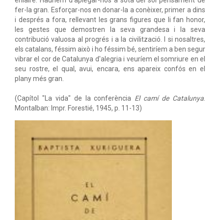
enlaire. Hauríem d'aplegar-nos a sota del sol pensament de
fer-la gran. Esforçar-nos en donar-la a conèixer, primer a dins
i després a fora, rellevant les grans figures que li fan honor,
les gestes que demostren la seva grandesa i la seva
contribució valuosa al progrés i a la civilització. I si nosaltres,
els catalans, féssim això i ho féssim bé, sentiríem a ben segur
vibrar el cor de Catalunya d'alegria i veuríem el somriure en el
seu rostre, el qual, avui, encara, ens apareix confós en el
plany més gran.
(Capítol "La vida" de la conferència
El camí de Catalunya
.
Montalban: Impr. Forestié, 1945, p. 11-13)