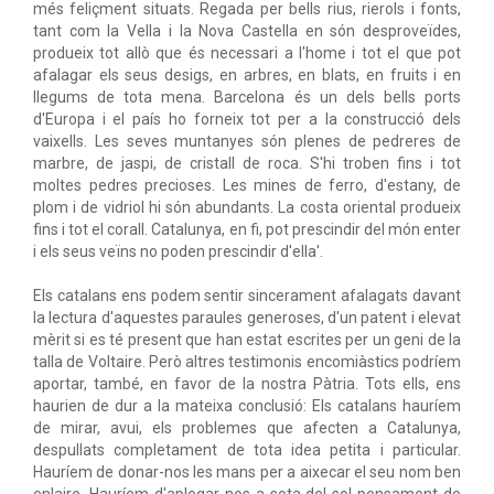
més feliçment situats. Regada per bells rius, rierols i fonts,
tant com la Vella i la Nova Castella en són desproveïdes,
produeix tot allò que és necessari a l'home i tot el que pot
afalagar els seus desigs, en arbres, en blats, en fruits i en
llegums de tota mena. Barcelona és un dels bells ports
d'Europa i el país ho forneix tot per a la construcció dels
vaixells. Les seves muntanyes són plenes de pedreres de
marbre, de jaspi, de cristall de roca. S'hi troben fins i tot
moltes pedres precioses. Les mines de ferro, d'estany, de
plom i de vidriol hi són abundants. La costa oriental produeix
fins i tot el corall. Catalunya, en fi, pot prescindir del món enter
i els seus veïns no poden prescindir d'ella'.
Els catalans ens podem sentir sincerament afalagats davant
la lectura d'aquestes paraules generoses, d'un patent i elevat
mèrit si es té present que han estat escrites per un geni de la
talla de Voltaire. Però altres testimonis encomiàstics podríem
aportar, també, en favor de la nostra Pàtria. Tots ells, ens
haurien de dur a la mateixa conclusió: Els catalans hauríem
de mirar, avui, els problemes que afecten a Catalunya,
despullats completament de tota idea petita i particular.
Hauríem de donar-nos les mans per a aixecar el seu nom ben