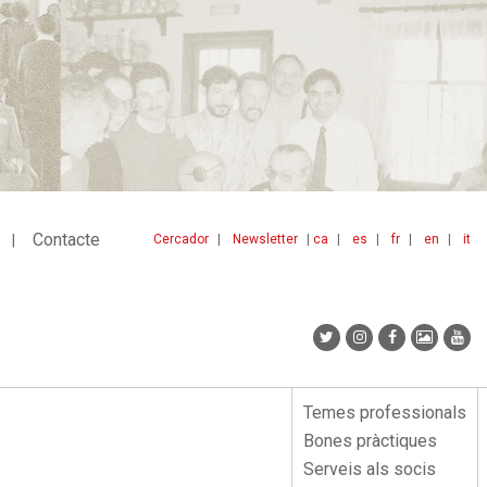
Contacte
Cercador
Newsletter
ca
es
fr
en
it
Menu
idiomes
top
Temes professionals
Menu
Bones pràctiques
lateral
Serveis als socis