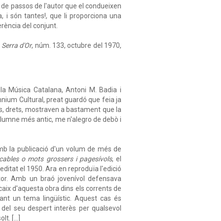
t de passos de l'autor que el condueixen
 i són tantes!, que li proporciona una
erència del conjunt.
,
Serra d'Or
, núm. 133, octubre del 1970,
la Música Catalana, Antoni M. Badia i
mnium Cultural, preat guardó que feia ja
ts, drets, mostraven a bastament que la
u alumne més antic, me n'alegro de debò i
amb la publicació d'un volum de més de
cables o mots grossers i pagesívols
, el
 editat el 1950. Ara en reproduïa l'edició
utor. Amb un braó jovenívol defensava
encaix d'aquesta obra dins els corrents de
ant un tema lingüístic. Aquest cas és
, del seu despert interès per qualsevol
lt. […]