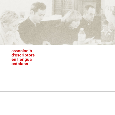
Vés
al
contingut
N
pr