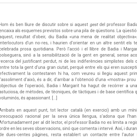
Hom és ben lliure de discutir sobre si aquest
gest
del professor Badia
encaixa als esquemes previstos sobre una pila de qüestions. La qüestió
aquest, resultat d'obeir, diu Badia «una mena de realitat objectiva»,
interlocutors d'un no-res, i haurien d'orientar en un altre sentit els 
celebrada prosa quotidiana. Però l'acció i el llibre de Badia i Marg
polseguera, sinó a la sensibilització de la gent en general, sense 
recerca del justificant perdut, ni de les indiferències simplistes dels
entre tota la gent d'una gran ciutat, perquè entre els qui eren suscepti
efectivament la contestaren hi ha, com veureu si llegiu aquest pr
l'assoliment d'això, és a dir, d'arribar a l'obtenció d'una «mostra» pro
objectius de l'operació, Badia i Margarit ha hagut de recórrer a un
astuciosa, de mètodes, de tècniques, de tàctiques i de base científica q
voluminós, és apassionant. […]
Arribats en aquest punt, tot lector català (en exercici) amb un mín
preocupació racional per la seva única llengua, s'adona que l'ha
Afortunadament per al dit lector, el professor Badia no es limita a regis
ordre en les seves observacions, sinó que comenta i intervé. Així, i durant
de dues-centes pàgines, resta establert un contacte entre l'autor 