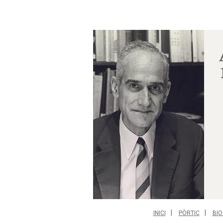
INICI
PÒRTIC
BIO