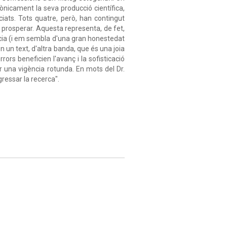
rònicament la seva producció científica,
ats. Tots quatre, però, han contingut
ut prosperar. Aquesta representa, de fet,
cia (i em sembla d'una gran honestedat
n un text, d'altra banda, que és una joia
rors beneficien l'avanç i la sofisticació
r una vigència rotunda. En mots del Dr.
gressar la recerca".