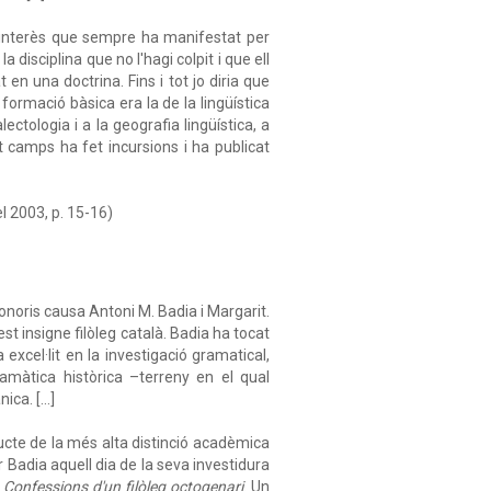
l'interès que sempre ha manifestat per
 disciplina que no l'hagi colpit i que ell
en una doctrina. Fins i tot jo diria que
 formació bàsica era la de la lingüística
ectologia i a la geografia lingüística, a
st camps ha fet incursions i ha publicat
l 2003, p. 15-16)
honoris causa Antoni M. Badia i Margarit.
 insigne filòleg català. Badia ha tocat
excel·lit en la investigació gramatical,
gramàtica històrica –terreny en el qual
nica. […]
cte de la més alta distinció acadèmica
r Badia aquell dia de la seva investidura
r. Confessions d'un filòleg octogenari
. Un