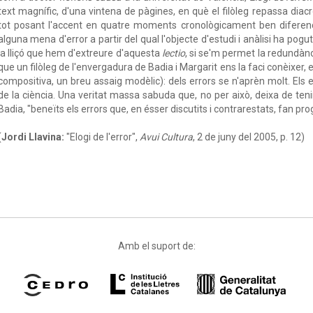
text magnífic, d'una vintena de pàgines, en què el filòleg repassa diac
tot posant l'accent en quatre moments cronològicament ben diferenci
alguna mena d'error a partir del qual l'objecte d'estudi i anàlisi ha pog
la lliçó que hem d'extreure d'aquesta
lectio
, si se'm permet la redundàn
que un filòleg de l'envergadura de Badia i Margarit ens la faci conèixer, e
compositiva, un breu assaig modèlic): dels errors se n'aprèn molt. Els er
de la ciència. Una veritat massa sabuda que, no per això, deixa de teni
Badia, "beneïts els errors que, en ésser discutits i contrarestats, fan pro
(
Jordi Llavina:
"Elogi de l'error",
Avui Cultura
, 2 de juny del 2005, p. 12)
Amb el suport de: