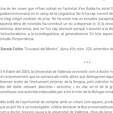
Una de les coses que m'han sobtat en l'activitat d'en Badia ha estat 
qualsevol innovació en el camp de la Lingüística. No hi ha cap corrent de la
no hagi volgut conèixer de prop. No ha estat mai un estudiós parapetat 
aquesta dèria de novetats ha contribuït un xic a dispersar-lo. Si la seva
històrica, diacrònica, això no fou cap obstacle perquè s'acostés a la dial
l'estructuralisme, a la sociolingüística, al generativisme. En tots aque
estudis d'importància.
(
Germà Colón
: "Evocació del Mestre",
Serra d'Or
, núm. 525, setembre de
* * *
El 4 d'abril del 2003, la Universitat de València va investir com a doctor 
Un reconeixement que se sumava als molts altres que distingeixen aquest
diverses tecles de l'instrument innúmer de la llengua, però sobretot ha 
des del doble vessant: diacrònic i sincrònic, i, és clar, en el de la 
constitueix una autoritat indiscutible per a tot el món de la filologia romà
Més enllà de l'oportunitat de comptar amb un volum com aquest, produ
que es pot fer a un investigador, voldria destacar la lliçó pronunciada pe
com a doctor
honoris causa
a la universitat de València,
Elogi de l'erro