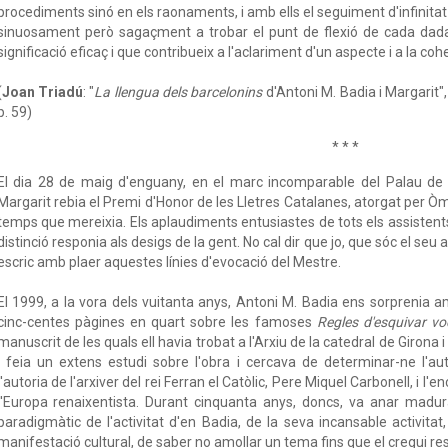
procediments sinó en els raonaments, i amb ells el seguiment d'infinita
sinuosament però sagaçment a trobar el punt de flexió de cada dada,
significació eficaç i que contribueix a l'aclariment d'un aspecte i a la coh
(
Joan Triadú
: "
La llengua dels barcelonins
d'Antoni M. Badia i Margarit"
p. 59)
* * *
El dia 28 de maig d'enguany, en el marc incomparable del Palau de 
Margarit rebia el Premi d'Honor de les Lletres Catalanes, atorgat per Ò
temps que mereixia. Els aplaudiments entusiastes de tots els assisten
distinció responia als desigs de la gent. No cal dir que jo, que sóc el se
escric amb plaer aquestes línies d'evocació del Mestre.
El 1999, a la vora dels vuitanta anys, Antoni M. Badia ens sorprenia 
cinc-centes pàgines en quart sobre les famoses
Regles d'esquivar vo
manuscrit de les quals ell havia trobat a l'Arxiu de la catedral de Girona i
i feia un extens estudi sobre l'obra i cercava de determinar-ne l'a
l'autoria de l'arxiver del rei Ferran el Catòlic, Pere Miquel Carbonell, i l'
l'Europa renaixentista. Durant cinquanta anys, doncs, va anar madur
paradigmàtic de l'activitat d'en Badia, de la seva incansable activitat
manifestació cultural, de saber no amollar un tema fins que el cregui reso