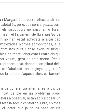
 i Margarit és prou «professional» i si
 cabdal és, però, que sense
gestos
com
 els discutidors no existirien o foren
temes i el farciment de llurs
gestes
de
arit no han estat adreçats a alçar cap
acomplexades plomes admonitòries, a la
 optimistes purs. Sense excloure ningú,
bles de rebre l'enquesta i entre els qui
imer volum, gent de tota mena. Per a
u representativa, donada l'amplitud dels
a confabulació tan enginyosa, gairebé
ue la lectura d'aquest llibre, certament
im de coherència interna, és a dir, de
n ficat de ple en un problema propi.
trar i a observar, ni tan sols a posar un
 tota la secció central del llibre, en més
i el lector que ja no es basa en els