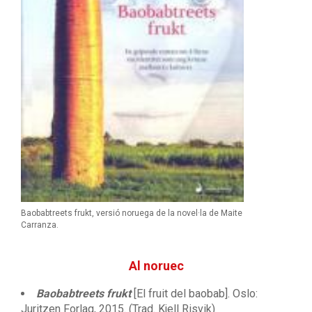
Baobabtreets frukt, versió noruega de la novel·la de Maite
Carranza.
Al noruec
Baobabtreets frukt
[El fruit del baobab]. Oslo:
Juritzen Forlag, 2015. (Trad. Kjell Risvik)