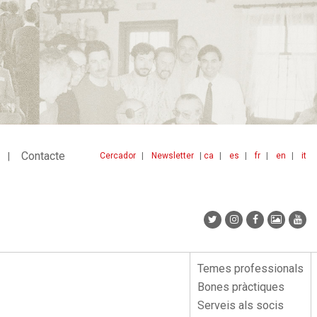
Contacte
Cercador
Newsletter
ca
es
fr
en
it
Menu
idiomes
top
Temes professionals
Menu
Bones pràctiques
lateral
Serveis als socis