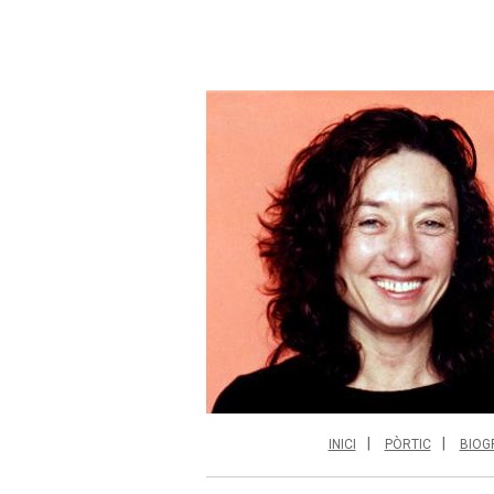
INICI
PÒRTIC
BIOG