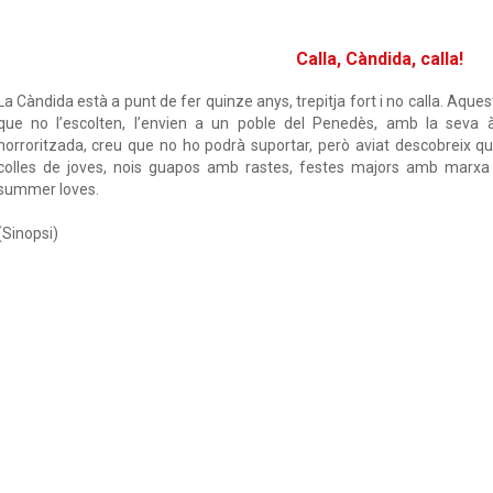
Calla, Càndida, calla!
La Càndida està a punt de fer quinze anys, trepitja fort i no calla. Aquest
que no l’escolten, l’envien a un poble del Penedès, amb la seva 
horroritzada, creu que no ho podrà suportar, però aviat descobreix 
colles de joves, nois guapos amb rastes, festes majors amb marxa i
summer loves.
(Sinopsi)