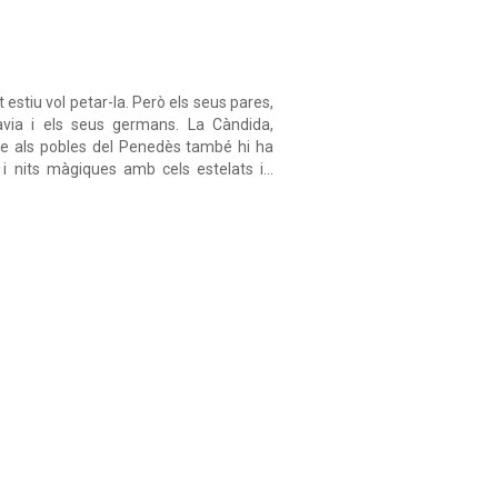
 estiu vol petar-la. Però els seus pares,
àvia i els seus germans. La Càndida,
que als pobles del Penedès també hi ha
 nits màgiques amb cels estelats i...