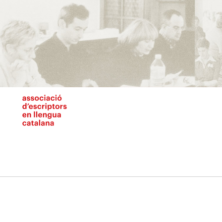
Vés
al
contingut
N
pr