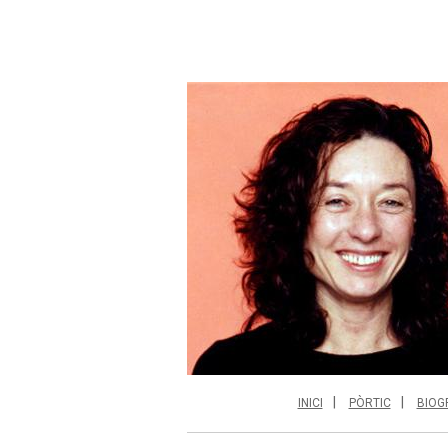
INICI
PÒRTIC
BIOG