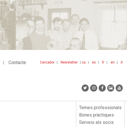
Contacte
Cercador
Newsletter
ca
es
fr
en
it
Menu
idiomes
top
Temes professionals
Menu
Bones pràctiques
lateral
Serveis als socis