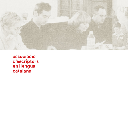
Vés
al
contingut
N
pr