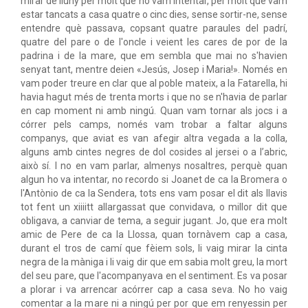
mirar de lluny per molt que ho vam intentar, per molt que vam
estar tancats a casa quatre o cinc dies, sense sortir-ne, sense
entendre què passava, copsant quatre paraules del padrí,
quatre del pare o de l'oncle i veient les cares de por de la
padrina i de la mare, que em sembla que mai no s'havien
senyat tant, mentre deien «Jesús, Josep i Maria!». Només en
vam poder treure en clar que al poble mateix, a la Fatarella, hi
havia hagut més de trenta morts i que no se n'havia de parlar
en cap moment ni amb ningú. Quan vam tornar als jocs i a
córrer pels camps, només vam trobar a faltar alguns
companys, que aviat es van afegir altra vegada a la colla,
alguns amb cintes negres de dol cosides al jersei o a l’abric,
això sí. I no en vam parlar, almenys nosaltres, perquè quan
algun ho va intentar, no recordo si Joanet de ca la Bromera o
l'Antònio de ca la Sendera, tots ens vam posar el dit als llavis
tot fent un xiiiitt allargassat que convidava, o millor dit que
obligava, a canviar de tema, a seguir jugant. Jo, que era molt
amic de Pere de ca la Llossa, quan tornàvem cap a casa,
durant el tros de camí que fèiem sols, li vaig mirar la cinta
negra de la màniga i li vaig dir que em sabia molt greu, la mort
del seu pare, que l'acompanyava en el sentiment. Es va posar
a plorar i va arrencar acórrer cap a casa seva. No ho vaig
comentar a la mare ni a ningú per por que em renyessin per