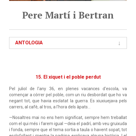
Pere Martí i Bertran
ANTOLOGIA
15. El xiquet i el poble perdut
Pel juliol de l'any 36, en plenes vacances d'escola, va
començar a córrer pel poble, com un riu desbordat que ho va
negant tot, que havia
esclatat la guerra. Es xiuxiuejava pels
carrers, al cafè, al tros, a l'hora dels àpats...
—Nosaltres mai no ens hem significat, sempre hem treballat
com el qui més i farem igual —deia el padrí, amb veu gruixuda
i fonda, sempre que el tema sortia a taula o havent sopat, tot
esclofollant i mentre la padrina explicava alguna història. I el