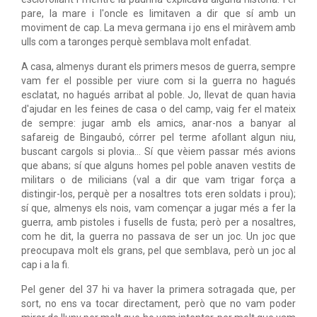
pare, la mare i l'oncle es limitaven a dir que sí amb un
moviment de cap. La meva germana i jo ens el miràvem amb
ulls com a taronges perquè semblava molt enfadat.
A casa, almenys durant els primers mesos de guerra, sempre
vam fer el possible per viure com si la guerra no hagués
esclatat, no hagués arribat al poble. Jo, llevat de quan havia
d'ajudar en les feines de casa o del camp, vaig fer el mateix
de sempre: jugar amb els amics, anar-nos a banyar al
safareig de Bingaubó, córrer pel terme afollant algun niu,
buscant cargols si plovia... Sí que vèiem passar més avions
que abans; sí que alguns homes pel poble anaven vestits de
militars o de milicians (val a dir que vam trigar força a
distingir-los, perquè per a nosaltres tots eren soldats i prou);
sí que, almenys els nois, vam començar a jugar més a fer la
guerra, amb pistoles i fusells de fusta; però per a nosaltres,
com he dit, la guerra no passava de ser un joc. Un joc que
preocupava molt els grans, pel que semblava, però un joc al
cap i a la fi.
Pel gener del 37 hi va haver la primera sotragada que, per
sort, no ens va tocar directament, però que no vam poder