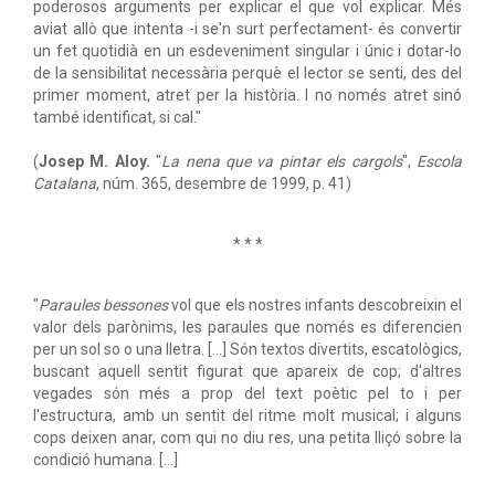
poderosos arguments per explicar el que vol explicar. Més
aviat allò que intenta -i se'n surt perfectament- és convertir
un fet quotidià en un esdeveniment singular i únic i dotar-lo
de la sensibilitat necessària perquè el lector se senti, des del
primer moment, atret per la història. I no només atret sinó
també identificat, si cal."
(
Josep M. Aloy.
"
La nena que va pintar els cargols
",
Escola
Catalana
, núm. 365, desembre de 1999, p. 41)
* * *
"
Paraules bessones
vol que els nostres infants descobreixin el
valor dels parònims, les paraules que només es diferencien
per un sol so o una lletra. [...] Són textos divertits, escatològics,
buscant aquell sentit figurat que apareix de cop; d'altres
vegades són més a prop del text poètic pel to i per
l'estructura, amb un sentit del ritme molt musical; i alguns
cops deixen anar, com qui no diu res, una petita lliçó sobre la
condició humana. [...]