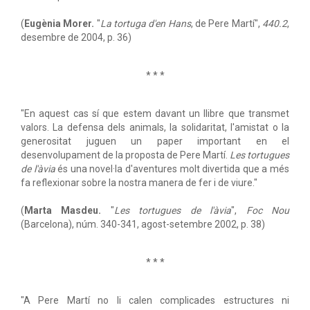
(
Eugènia Morer.
"
La tortuga d'en Hans
, de Pere Martí",
440.2
,
desembre de 2004, p. 36)
* * *
"En aquest cas sí que estem davant un llibre que transmet
valors. La defensa dels animals, la solidaritat, l'amistat o la
generositat juguen un paper important en el
desenvolupament de la proposta de Pere Martí.
Les tortugues
de l'àvia
és una novel·la d'aventures molt divertida que a més
fa reflexionar sobre la nostra manera de fer i de viure."
(
Marta Masdeu.
"
Les tortugues de l'àvia
",
Foc Nou
(Barcelona), núm. 340-341, agost-setembre 2002, p. 38)
* * *
"A Pere Martí no li calen complicades estructures ni