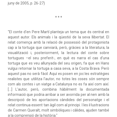
juny de 2005, p. 26-27)
* * *
"El conte d'en Pere Martí planteja un tema que és central en
aquest autor. Els animals i la qüestió de la seva llibertat. El
relat comença amb la relació de possessió del protagonista
cap a la tortuga que canviarà, però, gràcies a la literatura; la
visualització i, posteriorment, la lectura del conte sobre
tortugues –el seu preferit-, en què es narra el cas d'una
tortuga que es veu allunyada del seu origen, fa que en Hans
vulgui retornar la tortuga a casa seva, a la Costa Brava. Però
aquest pas no serà fàcil. Aquí es posen en joc les estratègies
realistes que utilitza l'autor; no totes les coses són sempre
com als contes i un viatge a Catalunya no es fa així com així.
[...] L'autor, però, combina hàbilment la documentada
informació que podria arribar a ser avorrida per al nen amb la
descripció de les aportacions càndides del personatge i el
relat continua essent tan àgil com al principi. I les il·lustracions
de Carmen Queralt, molt simbòliques i càlides, ajuden també
a la comprensió de la història."