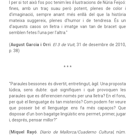
I per si tot això fos poc tenim les il·lustracions de Núria Feijoó:
fines, amb un traç suau però potent, plenes de color i
d'imaginació, sempre anant més enllà del que la història
mateixa suggereix, plenes d'humor i de tendresa. És un
d'aquests casos on lletra i imatge van tan de bracet que
semblen fetes l'una per l’altra."
(
August Garcia i Orri
.
El 3 de Vuit
, 31 de desembre de 2010,
p. 38)
* * *
"Paraules bessones és divertit, entretingut, àgil. Una proposta
lúdica, sens dubte: què signifiquen i què provoquen les
paraules que es diferencien només per una lletra? En el fons,
per què el llenguatge és tan misteriós? Com podem fer veure
que posseir bé el llenguatge ens fa més capaços? Que
disposar d'un bon bagatge lingüístic ens permet, primer, jugar
i, després, pensar millor?"
(
Miquel Rayó
.
Diario de Mallorca/Cuaderno Cultural
, núm.