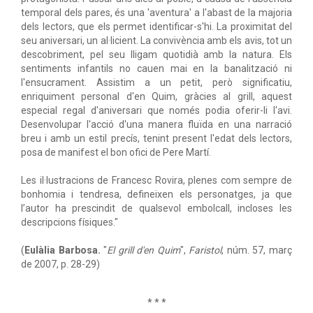
temporal dels pares, és una 'aventura' a l'abast de la majoria
dels lectors, que els permet identificar-s'hi. La proximitat del
seu aniversari, un al·licient. La convivència amb els avis, tot un
descobriment, pel seu lligam quotidià amb la natura. Els
sentiments infantils no cauen mai en la banalització ni
l'ensucrament. Assistim a un petit, però significatiu,
enriquiment personal d'en Quim, gràcies al grill, aquest
especial regal d'aniversari que només podia oferir-li l'avi.
Desenvolupar l'acció d'una manera fluïda en una narració
breu i amb un estil precís, tenint present l'edat dels lectors,
posa de manifest el bon ofici de Pere Martí.
Les il·lustracions de Francesc Rovira, plenes com sempre de
bonhomia i tendresa, defineixen els personatges, ja que
l’autor ha prescindit de qualsevol embolcall, incloses les
descripcions físiques."
(
Eulàlia Barbosa.
"
El grill d'en Quim
",
Faristol
, núm. 57, març
de 2007, p. 28-29)
* * *