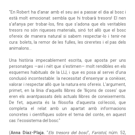
"En Robert ha d'anar amb el seu avi a passar el dia al bosc i
està molt emocionat: sembla que hi trobarà tresors! El nen
s'afanya per trobar-los, fins que s'adona que els veritables
tresors no són riqueses materials, sinó tot allò que el bosc
ofereix de manera natural si sabem respectar-lo i tenir-ne
cura: bolets, la remor de les fulles, les cireretes i el pas dels
animalons...
Una història impecablement escrita, que aposta per uns
personatges —avi i nét que s'estimen— molt rendibles en els
esquemes habituals de la LIJ, i que es posa al servei d'una
conclusió incontestable: la necessitat d'ensenyar a conèixer,
valorar i respectar allò que la natura ens ofereix. L'argument,
primet, en la línia d'aquells llibres de 'lliçons de coses' que
eren els avantpassats dels actuals llibres de coneixements.
De fet, aquesta és la filosofia d'aquesta col·lecció, que
completa el relat amb un apartat amb informacions
concretes i científiques sobre el tema del conte, en aquest
cas: l'ecosistema del bosc."
(
Anna Díaz-Plaja.
"
Els tresors del bosc
",
Faristol
, núm. 52,