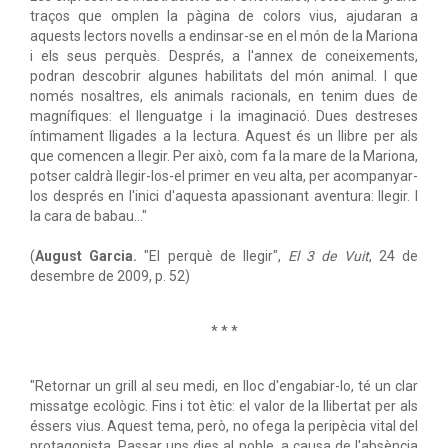
traços que omplen la pàgina de colors vius, ajudaran a
aquests lectors novells a endinsar-se en el món de la Mariona
i els seus perquès. Després, a l'annex de coneixements,
podran descobrir algunes habilitats del món animal. I que
només nosaltres, els animals racionals, en tenim dues de
magnífiques: el llenguatge i la imaginació. Dues destreses
íntimament lligades a la lectura. Aquest és un llibre per als
que comencen a llegir. Per això, com fa la mare de la Mariona,
potser caldrà llegir-los-el primer en veu alta, per acompanyar-
los després en l'inici d'aquesta apassionant aventura: llegir. I
la cara de babau..."
(
August Garcia.
"El perquè de llegir",
El 3 de Vuit
, 24 de
desembre de 2009, p. 52)
* * *
"Retornar un grill al seu medi, en lloc d'engabiar-lo, té un clar
missatge ecològic. Fins i tot ètic: el valor de la llibertat per als
éssers vius. Aquest tema, però, no ofega la peripècia vital del
protagonista. Passar uns dies al poble, a causa de l'absència