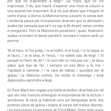
per què he d'aprendre a llegir?' Sa mare, que no vol
improvisar, li diu que haurà d'esperar una mica la solució a
una qüestió tan important. A la nit, just abans que li llegeixi el
conte d'anar a dormir, la Mariona torna a insistir-hi sense èxit.
L'endemà passa ple d'ocupacions diverses que la distreuen i
acaba tan cansada que se'n va cap al llit de pet, sense contes
ni preguntes. Però la Mariona és persistent i quan, finalment,
acaba recordant el deute pendent, sa mare li respon amb un
poema:
'Ni el mico, ni l'ós polar, / ni el colibrí, ni el tucà, / ni la carpa, ni
el tauró, / ni la serp, ni l'eriçó, / no saben pas de llegir. / El
perquè te l'hem de dir? / Si com ells no vols pas ser, / ja deus
saber què has de fer: / sempre un bon llibre a la mà /
t'ajudarà a caminar, / i la cara de babau / quedarà per al
gripau.' La Mariona somriu. Ha entès el missatge i està
disposada a aprendre a llegir.
En Pere Martí ens regala una història tendra i divertida per tal
que els més menuts entenguin la importància de la lectura. I
arrodoneix la seva ja habitual cura pel llenguatge amb dos
poemes plens de gràcia i enginy al servei del mateix objectiu.
Les expressives il·lustracions de l'Oriol Malet, fetes amb grans