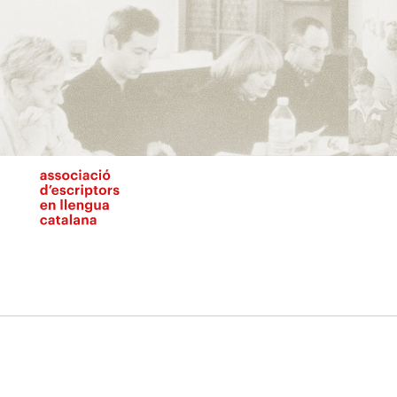
Vés
al
contingut
N
pr