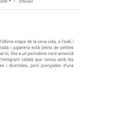
OGIA
VINCLES
ltima etapa de la seva vida, a l’exili, i
strada i juganera està plena de petites
r-lo, fins a un periodista nord-americà
r l’emigrant català que conviu amb les
s i divertides, però prenyades d’una