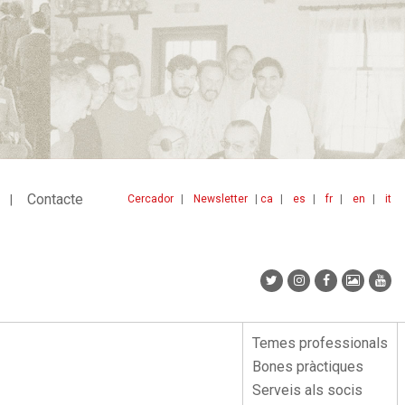
Contacte
Cercador
Newsletter
ca
es
fr
en
it
Menu
idiomes
top
Temes professionals
Menu
Bones pràctiques
lateral
Serveis als socis