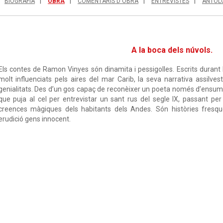
BIOGRAFIA
OBRA
COMENTARIS D'OBRA
ENTREVISTES
ANTOL
A la boca dels núvols.
Els contes de Ramon Vinyes són dinamita i pessigolles. Escrits durant l’ú
molt influenciats pels aires del mar Carib, la seva narrativa assilve
genialitats. Des d’un gos capaç de reconèixer un poeta només d’ensuma
que puja al cel per entrevistar un sant rus del segle IX, passant pe
creences màgiques dels habitants dels Andes. Són històries fresque
erudició gens innocent.