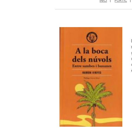
INICI
PÒRTIC