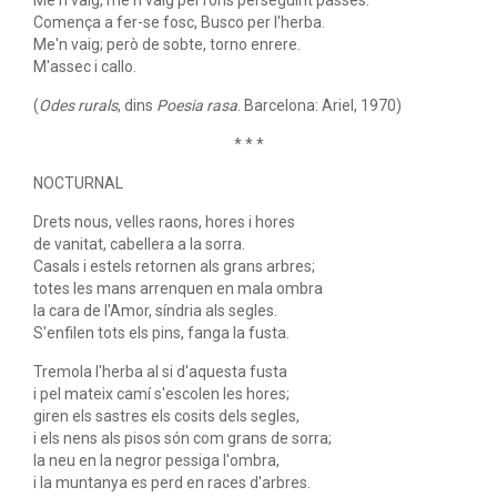
Me'n vaig, me'n vaig pel fons perseguint passes.
Comença a fer-se fosc, Busco per l'herba.
Me'n vaig; però de sobte, torno enrere.
M'assec i callo.
(
Odes rurals
, dins
Poesia rasa
. Barcelona: Ariel, 1970)
* * *
NOCTURNAL
Drets nous, velles raons, hores i hores
de vanitat, cabellera a la sorra.
Casals i estels retornen als grans arbres;
totes les mans arrenquen en mala ombra
la cara de l'Amor, síndria als segles.
S'enfilen tots els pins, fanga la fusta.
Tremola l'herba al si d'aquesta fusta
i pel mateix camí s'escolen les hores;
giren els sastres els cosits dels segles,
i els nens als pisos són com grans de sorra;
la neu en la negror pessiga l'ombra,
i la muntanya es perd en races d'arbres.