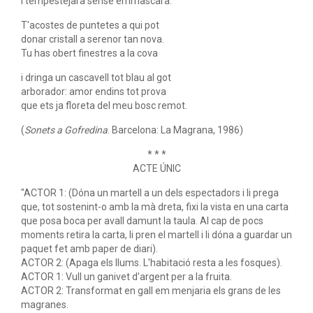
i tempestejarà sense emmascara.
T'acostes de puntetes a qui pot
donar cristall a serenor tan nova.
Tu has obert finestres a la cova
i dringa un cascavell tot blau al got
arborador: amor endins tot prova
que ets ja floreta del meu bosc remot.
(
Sonets a Gofredina
. Barcelona: La Magrana, 1986)
* * *
ACTE ÚNIC
"ACTOR 1: (Dóna un martell a un dels espectadors i li prega
que, tot sostenint-o amb la mà dreta, fixi la vista en una carta
que posa boca per avall damunt la taula. Al cap de pocs
moments retira la carta, li pren el martell i li dóna a guardar un
paquet fet amb paper de diari).
ACTOR 2: (Apaga els llums. L'habitació resta a les fosques).
ACTOR 1: Vull un ganivet d'argent per a la fruita.
ACTOR 2: Transformat en gall em menjaria els grans de les
magranes.