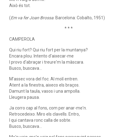
Això és tot.
(
Em va fer Joan Brossa
. Barcelona: Cobalto, 1951)
* * *
CAMPEROLA
Qui riu fort? Qui riu fort per la muntanya?
Encara plou. Intento d'aixecar-me
I provo d'abraçar i treure'm la màscara.
Busco, buscava…
M'assec vora del foc. Al molí entren.
Atent a la finestra, aixeco els braços.
Damunt la taula, vasos i una ampolla.
Lleugera pausa.
Ja corro cap al fons, com per anar-me'n.
Retrocedeixo. Miro els clavells. Entro,
I qui cantava ronc calla de sobte.
Busco, buscava…