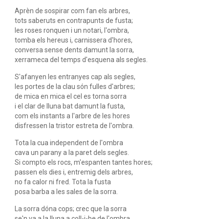
Aprèn de sospirar com fan els arbres,
tots saberuts en contrapunts de fusta;
les roses ronquen i un notari, l'ombra,
tomba els hereus i, carnissera d'hores,
conversa sense dents damunt la sorra,
xerrameca del temps d'esquena als segles.
S'afanyen les entranyes cap als segles,
les portes de la clau són fulles d'arbres;
de mica en mica el cel es torna sorra
i el clar de lluna bat damunt la fusta,
com els instants a l'arbre de les hores
disfressen la tristor estreta de l'ombra.
Tota la cua independent de l'ombra
cava un parany a la paret dels segles.
Si compto els rocs, m'espanten tantes hores;
passen els dies i, entremig dels arbres,
no fa calor ni fred. Tota la fusta
posa barba a les sales de la sorra.
La sorra dóna cops; crec que la sorra
se'n va a la lluna a coll-i-be de l'ombra.