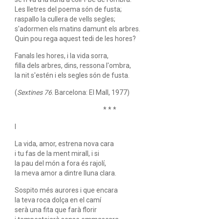
Les lletres del poema són de fusta;
raspallo la cullera de vells segles;
s'adormen els matins damunt els arbres.
Quin pou rega aquest tedi de les hores?
Fanals les hores, i la vida sorra,
filla dels arbres, dins, ressona l'ombra,
la nit s'estén i els segles són de fusta.
(
Sextines 76
. Barcelona: El Mall, 1977)
* * *
I
La vida, amor, estrena nova cara
i tu fas de la ment mirall, i si
la pau del món a fora és rajolí,
la meva amor a dintre lluna clara.
Sospito més aurores i que encara
la teva roca dolça en el camí
serà una fita que farà florir