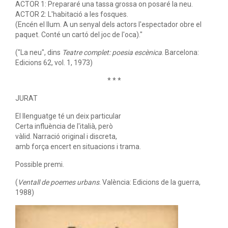
ACTOR 1: Prepararé una tassa grossa on posaré la neu.
ACTOR 2: L'habitació a les fosques.
(Encén el llum. A un senyal dels actors l'espectador obre el
paquet. Conté un cartó del joc de l'oca)."
("La neu", dins
Teatre complet: poesia escènica
. Barcelona:
Edicions 62, vol. 1, 1973)
* * *
JURAT
El llenguatge té un deix particular
Certa influència de l'italià, però
vàlid. Narració original i discreta,
amb força encert en situacions i trama.
Possible premi.
(
Ventall de poemes urbans
. València: Edicions de la guerra,
1988)