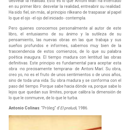
desvelar la realidad. Esto es lo que Antoni Marí ha intentado
en su primer libro: desvelar la realidad, entreabrir su realidad.
Ha sido fiel, sin más, al principio rilkeano de traspasar al papel
lo que el ojo -el ojo del iniciado- contempla.
Pero quienes conocemos personalmente al autor de este
libro, el entusiasmo de su ánimo y la sutileza de su
pensamiento, las nuevas obras en las que trabaja y sus
sueños profundos e informes, sabemos muy bien de la
trascendencia de estos comienzos, de lo que su palabra
poética inaugura. El tiempo madura con lentitud las obras
definitivas. Este principio es fundamental para aceptar esta
obra -no precisamente temprana- de Antoni Marí. Su obra,
creo yo, no es el fruto de unos sentimientos o de unos años,
sino de toda una vida. Su obra madura y se conforma con el
paso del tiempo. Porque sabe hacia dónde va, porque sabe lo
lejos que quedan sus límites, porque calibra la dimensión de
lo que le conmueve, de lo que le turba.
Antonio Colinas
: "Pròleg" d'
El preludi
, 1986.