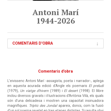
Antoni Marí
1944-2026
COMENTARIS D'OBRA
Comentaris d'obra
L'eivissenc Antoni Marí -assagista, poeta i narrador-, aplega
en aquesta acurada edició d'Angle els poemaris
El preludi
(1979),
Un viatge d'hivern
(1989) i
El desert
(1998). El llibre
inclou diversos gravats i il·lustracions d'Antònia Vilà, els quals
són d'una delicadesa i mostren una capacitat insinuadora
magnífiques.
Tríptic des Jondal
apareix, doncs, com la fusió
d'un sol poema revelat en tres etapes distintes. Si resulta obvi