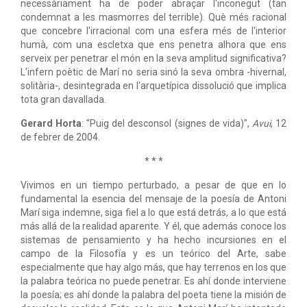
necessàriament ha de poder abraçar l'inconegut (tan
condemnat a les masmorres del terrible). Què més racional
que concebre l'irracional com una esfera més de l'interior
humà, com una escletxa que ens penetra alhora que ens
serveix per penetrar el món en la seva amplitud significativa?
L'infern poètic de Marí no seria sinó la seva ombra -hivernal,
solitària-, desintegrada en l'arquetípica dissolució que implica
tota gran davallada.
Gerard Horta
: "Puig del desconsol (signes de vida)",
Avui
, 12
de febrer de 2004.
* * *
Vivimos en un tiempo perturbado, a pesar de que en lo
fundamental la esencia del mensaje de la poesía de Antoni
Marí siga indemne, siga fiel a lo que está detrás, a lo que está
más allá de la realidad aparente. Y él, que además conoce los
sistemas de pensamiento y ha hecho incursiones en el
campo de la Filosofía y es un teórico del Arte, sabe
especialmente que hay algo más, que hay terrenos en los que
la palabra teórica no puede penetrar. Es ahí donde interviene
la poesía; es ahí donde la palabra del poeta tiene la misión de