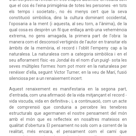
que el cos és l'eina primigènia de totes les persones -en tots
els temps i societats-, no és menys cert que la seva
constitució simbòlica, dins la cultura dominant occidental,
l'oposaria a la ment (i aquesta, al seu torn, a l'ànima), de la
qual cosa es desprèn un fil que enllaça amb una vehemència
extrema, no gens amagada, la primera part de l'obra: la
manera com el desconsol vertiginós de l'autor en transitar els
àmbits de la memòria, el record i l'oblit l'empeny cap a la
naturalesa. La naturalesa com a categoria simbòlica i en el
seu aflorament físic -es Jondal és el nom d'un puig!- sota les
seves múltiples formes: hom pot morir en la naturalesa per
renéixer d'ella, seguint Victor Turner; en la veu de Marí, fusió
silenciosa per a un renaixement incert.
Aquest renaixement es manifestaria en la segona part,
d'entrada, com una afirmació de la vida mitjançant el record -
vida viscuda, vida en definitiva-; i, a continuació, com un acte
de comprensió que conduiria a percebre les tenebres
estructurals que agermanen el nostre pensament del món
amb el món que es reflecteix en nosaltres mateixos en
qualitat d'obertura. El pensament no sols com a corrent de la
realitat, més encara, el pensament com el camí que