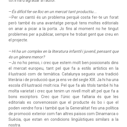
tot li ha d'agradar a l'autor.
—
És difícil fer-se lloc en un mercat tant productiu...
—Per un cantó és un problema perquè costa fer-te un forat
però també és una avantatge perquè tens moltes editorials
on anar a picar a la porta. Jo fins al moment no he tingut
problemes per a publicar, sempre he trobat gent que creu en
el projecte.
—
Hi ha un complex en la literatura infantil i juvenil, pensant que
és un gènere menor?
—Jo no ho penso, i crec que estem molt ben posicionats dins
el mercat europeu, tant pel que fa a estils artístics en la
il·lustració com de temàtica. Catalunya segueix una tradició
literària i de producció que ja ens ve del segle XIX. Ja hi ha una
escola d'il·lustració molt rica. Pel que fa als títols també hi ha
molta varietat i crec que tenim un nivell molt alt pel que fa a
bons escriptors. Crec que l'únic que faltaria és que les
editorials es convencessin que el producte és bo i que el
poden vendre fora i també que la Generalitat fes una política
de promoció exterior com fan altres països com Dinamarca o
Suècia, que estan en condicions lingüístiques similars a la
nostra.