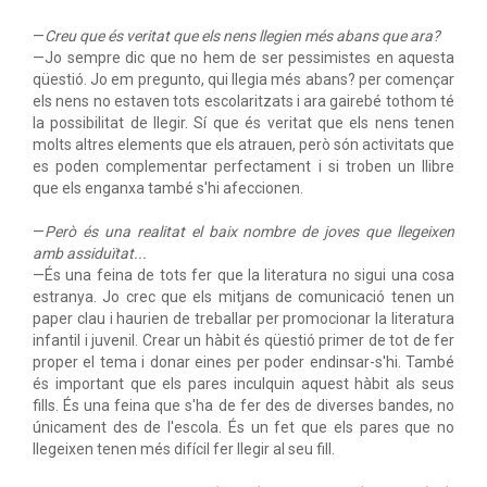
—
Creu que és veritat que els nens llegien més abans que ara?
—Jo sempre dic que no hem de ser pessimistes en aquesta
qüestió. Jo em pregunto, qui llegia més abans? per començar
els nens no estaven tots escolaritzats i ara gairebé tothom té
la possibilitat de llegir. Sí que és veritat que els nens tenen
molts altres elements que els atrauen, però són activitats que
es poden complementar perfectament i si troben un llibre
que els enganxa també s'hi afeccionen.
—
Però és una realitat el baix nombre de joves que llegeixen
amb assiduïtat...
—És una feina de tots fer que la literatura no sigui una cosa
estranya. Jo crec que els mitjans de comunicació tenen un
paper clau i haurien de treballar per promocionar la literatura
infantil i juvenil. Crear un hàbit és qüestió primer de tot de fer
proper el tema i donar eines per poder endinsar-s'hi. També
és important que els pares inculquin aquest hàbit als seus
fills. És una feina que s'ha de fer des de diverses bandes, no
únicament des de l'escola. És un fet que els pares que no
llegeixen tenen més difícil fer llegir al seu fill.