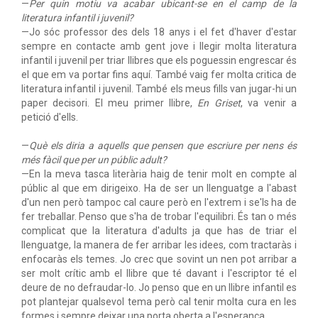
—
Per quin motiu va acabar ubicant-se en el camp de la
literatura infantil i juvenil?
—Jo sóc professor des dels 18 anys i el fet d'haver d'estar
sempre en contacte amb gent jove i llegir molta literatura
infantil i juvenil per triar llibres que els poguessin engrescar és
el que em va portar fins aquí. També vaig fer molta critica de
literatura infantil i juvenil. També els meus fills van jugar-hi un
paper decisori. El meu primer llibre,
En Griset
, va venir a
petició d'ells.
—
Què els diria a aquells que pensen que escriure per nens és
més fàcil que per un públic adult?
—En la meva tasca literària haig de tenir molt en compte al
públic al que em dirigeixo. Ha de ser un llenguatge a l'abast
d'un nen però tampoc cal caure però en l'extrem i se'ls ha de
fer treballar. Penso que s'ha de trobar l'equilibri. És tan o més
complicat que la literatura d'adults ja que has de triar el
llenguatge, la manera de fer arribar les idees, com tractaràs i
enfocaràs els temes. Jo crec que sovint un nen pot arribar a
ser molt crític amb el llibre que té davant i l'escriptor té el
deure de no defraudar-lo. Jo penso que en un llibre infantil es
pot plantejar qualsevol tema però cal tenir molta cura en les
formes i sempre deixar una porta oberta a l'esperança.