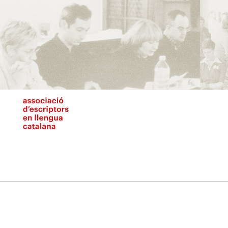
Vés
al
contingut
N
pr