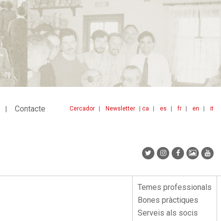
Contacte
Cercador
Newsletter
ca
es
fr
en
it
Menu
idiomes
top
Temes professionals
Menu
Bones pràctiques
lateral
Serveis als socis