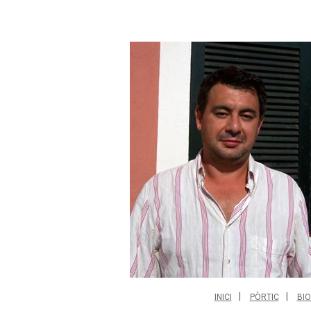
INICI
PÒRTIC
BIO