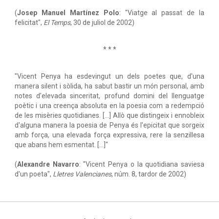
(
Josep Manuel Martínez Polo
: "Viatge al passat de la
felicitat",
El Temps
, 30 de juliol de 2002)
* * *
"Vicent Penya ha esdevingut un dels poetes que, d'una
manera silent i sòlida, ha sabut bastir un món personal, amb
notes d'elevada sinceritat, profund domini del llenguatge
poètic i una creença absoluta en la poesia com a redempció
de les misèries quotidianes. [...] Allò que distingeix i ennobleix
d'alguna manera la poesia de Penya és l'epicitat que sorgeix
amb força, una elevada força expressiva, rere la senzillesa
que abans hem esmentat. [...]"
(
Alexandre Navarro
: "Vicent Penya o la quotidiana saviesa
d'un poeta",
Lletres Valencianes
, núm. 8, tardor de 2002)