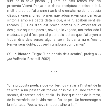
surt de la seva ploma. [...] Tots aquests temes ens els
presenta Vicent Penya des d'una escriptura precisa, subtil,
molt a prop de l'aforisme i amb el cromatisme de la poesia
clàssica xinesa, unes formes que adquireixen una perfecta
sintonia amb els petits detalls que, a la fi, acaben sent els
records. [...] Des d'aquest pròleg només puc expressar el
desig que aquesta poesia, nova i, a la vegada, tan treballada i
madura, sigui difosa per al plaer dels lectors que s'afanyen a
trobar dins dels versos alguna raó més per a viure. Vicent
Penya, sens dubte, pot ser-hi una bona companyia."
(
Xulio Ricardo Trigo
: "Una poesia dels sentits", pròleg a
El
joc
. València: Brosquil, 2002)
* * *
"Una proposta poètica que vol fer-nos viatjar a l'instant de la
felicitat, a un passat on tot era possible. Un llibre farcit de
somnis, d'escenes del quotidià. Un llibre que parla de la terra,
de la memòria, de la vida més a flor de pell. Un homenatge a
la infantesa. Poesia nova i madura alhora. [...]"