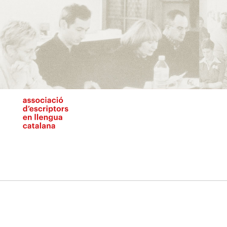
Vés
al
contingut
N
pr