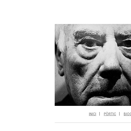
INICI
PÒRTIC
BIO