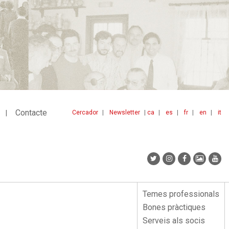
Contacte
Cercador
Newsletter
ca
es
fr
en
it
Menu
idiomes
top
Temes professionals
Menu
Bones pràctiques
lateral
Serveis als socis