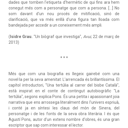
dades que tomben l'etiqueta d'hermètic de qui fins ara hem
conegut més com a personatge que com a persona. […] No
som davant d'un nou procés de mitificació, sinó de
clarificació, que va més enllà d'una figura tan lloada com
bandejada per accedir a un coneixement més ampli.
(
Isidre Grau.
"Un biògraf que investiga",
Avui
, 22 de març de
2013)
* * *
Més que com una biografia es llegeix gairebé com una
novel·la per la seva amenitat. L'arrencada és brillantíssima. El
capítol introductori, "Una tertúlia al carrer del bisbe Català",
està inspirat en el conte de contingut autobiogràfic "La
tertúlia", segons explica Pons. És una petita i apassionant joia
narrativa que ens arrossega literalment dins l'univers espriuà,
i conté ja en síntesi les claus del món de Sinera, del
personatge i de les fonts de la seva obra literària. I és que
Agustí Pons, autor d'un extens nombre d'obres, és una gran
escriptor que sap com interessar el lector.