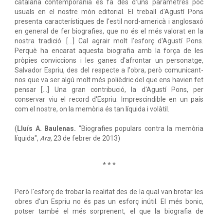
catalana contemporània es fa des d'uns paràmetres poc
usuals en el nostre món editorial. El treball d'Agustí Pons
presenta característiques de l'estil nord-americà i anglosaxó
en general de fer biografies, que no és el més valorat en la
nostra tradició. […] Cal agrair molt l'esforç d'Agustí Pons.
Perquè ha encarat aquesta biografia amb la força de les
pròpies conviccions i les ganes d'afrontar un personatge,
Salvador Espriu, des del respecte a l'obra, però comunicant-
nos que va ser algú molt més polièdric del que ens havien fet
pensar […] Una gran contribució, la d'Agustí Pons, per
conservar viu el record d'Espriu. Imprescindible en un país
com el nostre, on la memòria és tan líquida i volàtil.
(
Lluís A. Baulenas.
"Biografies populars contra la memòria
líquida",
Ara
, 23 de febrer de 2013)
* * *
Però l'esforç de trobar la realitat des de la qual van brotar les
obres d'un Espriu no és pas un esforç inútil. El més bonic,
potser també el més sorprenent, el que la biografia de