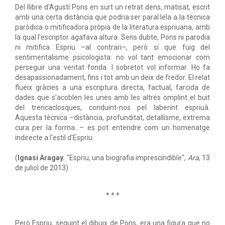
Del llibre d'Agustí Pons en surt un retrat dens, matisat, escrit
amb una certa distància que podria ser paral·lela a la tècnica
paròdica o mitificadora pròpia de la literatura espriuana, amb
la qual l'escriptor agafava altura. Sens dubte, Pons ni parodia
ni mitifica Espriu –al contrari–, però sí que fuig del
sentimentalisme psicologista: no vol tant emocionar com
perseguir una veritat fonda. I sobretot vol informar. Ho fa
desapassionadament, fins i tot amb un deix de fredor. El relat
flueix gràcies a una escriptura directa, factual, farcida de
dades que s'acoblen les unes amb les altres omplint el buit
del trencaclosques, conduint-nos pel laberint espriuà.
Aquesta tècnica –distància, profunditat, detallisme, extrema
cura per la forma…– es pot entendre com un homenatge
indirecte a l'estil d'Espriu.
(
Ignasi Aragay.
"Espriu, una biografia imprescindible",
Ara
, 13
de juliol de 2013)
* * *
Però Espriu, seguint el dibuix de Pons, era una figura que no