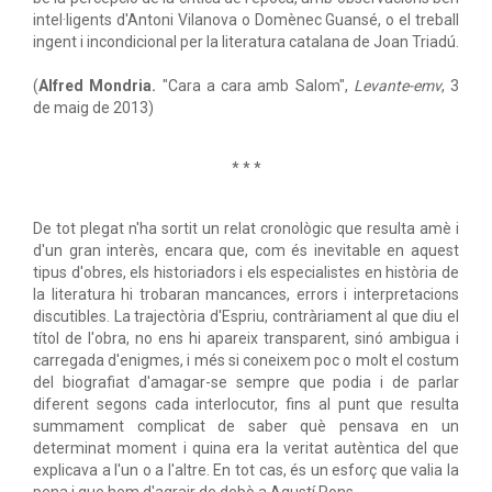
intel·ligents d'Antoni Vilanova o Domènec Guansé, o el treball
ingent i incondicional per la literatura catalana de Joan Triadú.
(
Alfred Mondria.
"Cara a cara amb Salom",
Levante-emv
, 3
de maig de 2013)
* * *
De tot plegat n'ha sortit un relat cronològic que resulta amè i
d'un gran interès, encara que, com és inevitable en aquest
tipus d'obres, els historiadors i els especialistes en història de
la literatura hi trobaran mancances, errors i interpretacions
discutibles. La trajectòria d'Espriu, contràriament al que diu el
títol de l'obra, no ens hi apareix transparent, sinó ambigua i
carregada d'enigmes, i més si coneixem poc o molt el costum
del biografiat d'amagar-se sempre que podia i de parlar
diferent segons cada interlocutor, fins al punt que resulta
summament complicat de saber què pensava en un
determinat moment i quina era la veritat autèntica del que
explicava a l'un o a l'altre. En tot cas, és un esforç que valia la