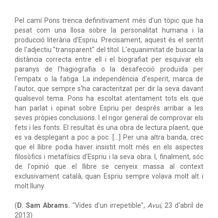
Pel camí Pons trenca definitivament més d'un tòpic que ha
pesat com una llosa sobre la personalitat humana i la
producció literària d'Espriu. Precisament, aquest és el sentit
de l'adjectiu "transparent" del títol. L'equanimitat de buscar la
distància correcta entre ell i el biografiat per esquivar els
paranys de l'hagiografia o la desafecció produïda per
l'empatx o la fatiga. La independència d'esperit, marca de
l'autor, que sempre s'ha caracteritzat per dir la seva davant
qualsevol tema. Pons ha escoltat atentament tots els que
han parlat i opinat sobre Espriu per després arribar a les
seves pròpies conclusions. I el rigor general de comprovar els
fets i les fonts. El resultat és una obra de lectura plaent, que
es va desplegant a poc a poc. […] Per una altra banda, crec
que el llibre podia haver insistit molt més en els aspectes
filosòfics i metafísics d'Espriu i la seva obra. I, finalment, sóc
de l'opinió que el llibre se cenyeix massa al context
exclusivament català, quan Espriu sempre volava molt alt i
molt lluny.
(
D. Sam Abrams.
"Vides d'un irrepetible",
Avui
, 23 d'abril de
2013)