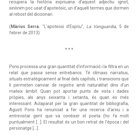
recupera la història espriuana d'aquest adjectiu ignot,
sinònim poc usat d'apoteòsic, un d'aquell termes que dormen
al rebost del diccionari.
(
Màrius Serra.
"L'apoteosi d'Espriu",
La Vanguardia
, 5 de
febrer de 2013)
* * *
Pons processa una gran quantitat d'informació i la filtra en un
relat que passa sense entrebancs. Té clímaxs narratius,
situats estratègicament al final dels capítols, i transicions que
li permeten canviar de registre amb naturalitat dins d'un
mateix àmbit. Quan pot aportar punts de vista i dades
pròpies, als anys seixanta i setanta, és quan és més
interessant. Aclaparat per la gran quantitat de bibliografia,
Agustí Pons ha renunciat a fer una recerca d'arxiu i a
entrevistar gent que va conèixer el poeta (ho fa molt
puntualment […]. El resultat és un bon retrat de l'època i del
personatge […].