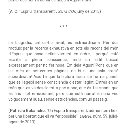
pena i que hem d'agrair de debò a Agustí Pons.
(
A. C.
"Espriu, transparent",
Serra d'Or
, juny de 2013)
* * *
La biografia, cal dir-ho aviat, és extraordinària. Per dos
motius: per la recerca exhaustiva en tots els racons del món
d'Espriu, que posa definitivament en ordre; i perquè està
escrita a plena consciència, amb un estil buscat
expressament per no fer nosa. Em deia Agustí Pons que en
les més de set-centes pàgines no hi ni una sola oració
subordinada! Això fa que la lectura llisqui de forma plaent,
que es llegeixi sense consciencia d'estar llegint. Entres en un
món que es va descloent a poc a poc, que és fascinant, que
és fins i tot emocionant, però que està narrat en una veu
volgudament suau, sense estridències, com un passeig.
(
Patricia Gabancho.
"Un Espriu transparent, admonitori i fidel
per una llibertat que ell va fer possible",
Lletres
, núm. 59, juliol-
agost de 2013)