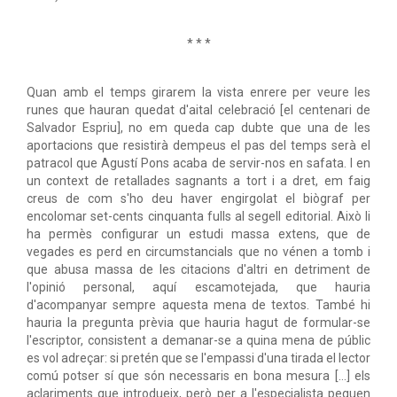
* * *
Quan amb el temps girarem la vista enrere per veure les
runes que hauran quedat d'aital celebració [el centenari de
Salvador Espriu], no em queda cap dubte que una de les
aportacions que resistirà dempeus el pas del temps serà el
patracol que Agustí Pons acaba de servir-nos en safata. I en
un context de retallades sagnants a tort i a dret, em faig
creus de com s'ho deu haver engirgolat el biògraf per
encolomar set-cents cinquanta fulls al segell editorial. Això li
ha permès configurar un estudi massa extens, que de
vegades es perd en circumstancials que no vénen a tomb i
que abusa massa de les citacions d'altri en detriment de
l'opinió personal, aquí escamotejada, que hauria
d'acompanyar sempre aquesta mena de textos. També hi
hauria la pregunta prèvia que hauria hagut de formular-se
l'escriptor, consistent a demanar-se a quina mena de públic
es vol adreçar: si pretén que se l'empassi d'una tirada el lector
comú potser sí que són necessaris en bona mesura […] els
aclariments que introdueix, però per a l'especialista pequen