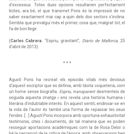
d'excessius. Totes dues opcions resultarien perfectament
lícites; ara bé, el que transmet Pons és la impressió de no
saber exactament mai cap a quin dels dos sectors s'inclina.
Sembla que prevalgui més el primer, cosa que, malgrat tot, el
fa de bon llegir.
(
Carles Cabrera.
"Espriu, gravitant",
Diario de Mallorca
, 25
d'abril de 2013)
* * *
Agustí Pons ha recreat els episodis vitals més decisius
d'aquest escriptor que es definia, amb tàcita coqueteria, com
un home sense biografia.
Espriu, transparent
desmenteix de
seguida aquesta imatge i ens revela una història humana i
literària d'indubtable interès. En aquest sentit, endinsar-se en
la vida de l'autor és també una forma de repassar les seus
ferides. […] Agustí Pons incorpora amb oportuna exhaustivitat
testimonis, cites i documents, de tal manera que es poden
resseguir aportacions acadèmiques com la de Rosa Delor o
bé la percepció de la crítica de l'època, amb observacions ben