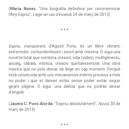
(
Maria Nunes.
"Una biografia definitiva per commemorar
l'Any Espriu",
Llegir en cas d'incendi
, 24 de març de 2013)
* * *
Espriu, transparent
, d'Agustí Pons, és un llibre vibrant,
estremidor, contundentíssim i escrit amb mestria. O sigui una
novel·la total que combina creació, vida (vides), multigèneres,
assaig, càbala, mística, creació quintaessencial. Una obra
mestra que no pots deixar de llegir en cap moment. Perquè
està construïda amb uns mecanismes interns precisos a més
no poder i que et deixen estès sense poder evitar seguir
girant pàgina. O sigui: una delícia que no podràs deixar
d'engolir.
(
Jaume C. Pons Alorda.
"Espriu, absolutament",
Núvol
, 30 de
març de 2013)
* * *