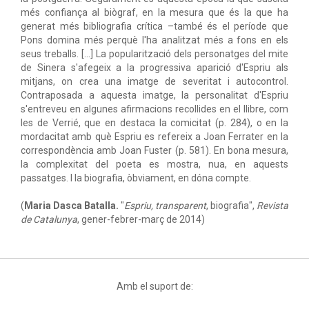
més confiança al biògraf, en la mesura que és la que ha
generat més bibliografia crítica –també és el període que
Pons domina més perquè l'ha analitzat més a fons en els
seus treballs. […] La popularització dels personatges del mite
de Sinera s'afegeix a la progressiva aparició d'Espriu als
mitjans, on crea una imatge de severitat i autocontrol.
Contraposada a aquesta imatge, la personalitat d'Espriu
s'entreveu en algunes afirmacions recollides en el llibre, com
les de Verrié, que en destaca la comicitat (p. 284), o en la
mordacitat amb què Espriu es refereix a Joan Ferrater en la
correspondència amb Joan Fuster (p. 581). En bona mesura,
la complexitat del poeta es mostra, nua, en aquests
passatges. I la biografia, òbviament, en dóna compte.
(
Maria Dasca Batalla.
"
Espriu, transparent
, biografia",
Revista
de Catalunya
, gener-febrer-març de 2014)
Amb el suport de: