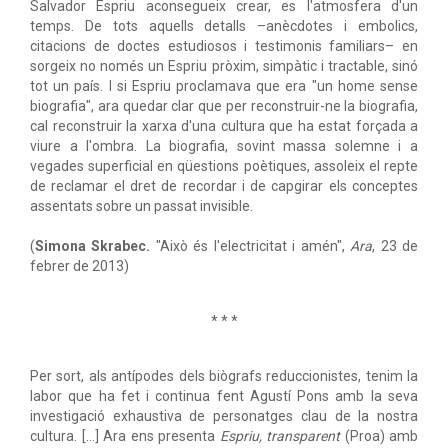
Salvador Espriu aconsegueix crear, es l'atmosfera d'un
temps. De tots aquells detalls –anècdotes i embolics,
citacions de doctes estudiosos i testimonis familiars– en
sorgeix no només un Espriu pròxim, simpàtic i tractable, sinó
tot un país. I si Espriu proclamava que era "un home sense
biografia", ara quedar clar que per reconstruir-ne la biografia,
cal reconstruir la xarxa d'una cultura que ha estat forçada a
viure a l'ombra. La biografia, sovint massa solemne i a
vegades superficial en qüestions poètiques, assoleix el repte
de reclamar el dret de recordar i de capgirar els conceptes
assentats sobre un passat invisible.
(
Simona Skrabec.
"Això és l'electricitat i amén",
Ara
, 23 de
febrer de 2013)
* * *
Per sort, als antípodes dels biògrafs reduccionistes, tenim la
labor que ha fet i continua fent Agustí Pons amb la seva
investigació exhaustiva de personatges clau de la nostra
cultura. […] Ara ens presenta
Espriu, transparent
(Proa) amb