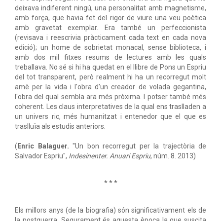
deixava indiferent ningú, una personalitat amb magnetisme,
amb força, que havia fet del rigor de viure una veu poètica
amb gravetat exemplar. Era també un perfeccionista
(revisava i reescrivia pràcticament cada text en cada nova
edició); un home de sobrietat monacal, sense biblioteca, i
amb dos mil fitxes resums de lectures amb les quals
treballava. No sé si hi ha quedat en el llibre de Pons un Espriu
del tot transparent, però realment hi ha un recorregut molt
amè per la vida i l'obra d'un creador de volada gegantina,
l'obra del qual sembla ara més pròxima. I potser també més
coherent. Les claus interpretatives de la qual ens traslladen a
un univers ric, més humanitzat i entenedor que el que es
traslluïa als estudis anteriors.
(
Enric Balaguer.
"Un bon recorregut per la trajectòria de
Salvador Espriu",
Indesinenter. Anuari Espriu
, núm. 8. 2013)
* * *
Els millors anys (de la biografia) són significativament els de
la postguerra. Segurament és aquesta època la que suscita