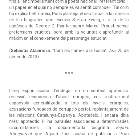
fins a l'encimbellament com a poeta nacional i referent cívic –
un paper en el qual no sempre es va sentit còmode–. Tal com
ha explicat ell mateix, Pons planteja el seu treball a la manera
de les biografies que escrivia Stefan Zweig, o a la de la
canònica de George D. Painter sobre Marcel Proust: sense
pretensions erudites, però amb la voluntat d'aprofundir al
màxim en el coneixement del personatge estudiat.
(
Sebastià Alzamora.
"Com les flames a la fosca",
Ara
, 25 de
gener de 2013)
* * *
L'any Espriu acaba d'endegar en un context apoteòsic:
recessió econòmica d'abast europeu, crisi institucional
espanyola generalitzada a tots els nivells jeràrquics,
acusacions fundades de corrupció pertot, replantejament de
les relacions Catalunya-Espanya. Apoteòsic. I encara diria
més: apoteòtic. Hi ha paraules associades a determinades
circumstàncies. La documentada biografia
Espriu,
transparent
que Agustí Pons acaba de publicar a Proa