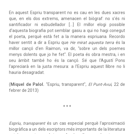
En aquest Espriu transparent no es cau en les dues xacres
que, en els dos extrems, amenacen el biògraf: no s'és ni
santificador ni esbudellador […] El millor elogi possible
d'aquesta biografia pot semblar gasiu a qui no hagi conegut
el poeta, perquè està fet a la manera espriuana. Recordo
haver sentit a dir a Espriu que
He mirat aquesta terra
és la
millor cançó d'en Raimon, va dir, "sobre un dels poemes
menys dolents que jo he fet". El poeta és obra mestra, i en
seu àmbit també ho és la cançó. Sé que l'Agustí Pons
l'apreciarà en la justa mesura: a l'Espriu aquest llibre no li
hauria desagradat.
(
Miquel de Palol.
"Espriu, transparent",
El Punt-Avui
, 22 de
febrer de 2013)
* * *
Espriu, transparent
és un cas especial perquè l'aproximació
biogràfica a un dels escriptors més importants de la literatura