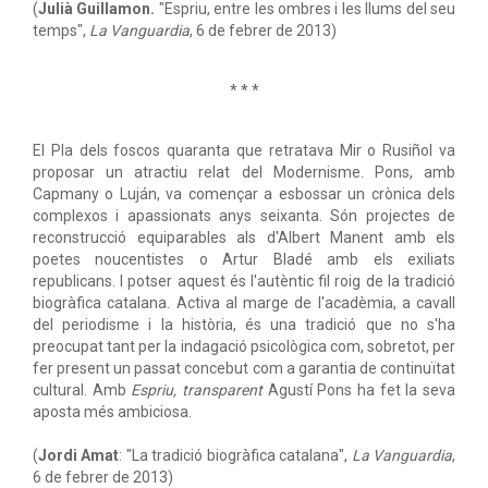
(
Julià Guillamon.
"Espriu, entre les ombres i les llums del seu
temps",
La Vanguardia
, 6 de febrer de 2013)
* * *
El Pla dels foscos quaranta que retratava Mir o Rusiñol va
proposar un atractiu relat del Modernisme. Pons, amb
Capmany o Luján, va començar a esbossar un crònica dels
complexos i apassionats anys seixanta. Són projectes de
reconstrucció equiparables als d'Albert Manent amb els
poetes noucentistes o Artur Bladé amb els exiliats
republicans. I potser aquest és l'autèntic fil roig de la tradició
biogràfica catalana. Activa al marge de l'acadèmia, a cavall
del periodisme i la història, és una tradició que no s'ha
preocupat tant per la indagació psicològica com, sobretot, per
fer present un passat concebut com a garantia de continuïtat
cultural. Amb
Espriu, transparent
Agustí Pons ha fet la seva
aposta més ambiciosa.
(
Jordi Amat
: "La tradició biogràfica catalana",
La Vanguardia
,
6 de febrer de 2013)