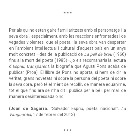
* * *
Per als qui no estan gaire familiaritzats amb el personatge i la
seva obra i, especialment, amb les reaccions enfrontades i de
vegades violentes, que el poeta i la seva obra van despertar
en l'ambient intel·lectual i cultural d'aquest país en un anys
molt concrets –des de la publicació de
La pell de brau
(1960)
fins a la mort del poeta (1985)–, jo els recomanaria la lectura
d'
Espriu, transparent
, la biografia que Agustí Pons acaba de
publicar (Proa). El llibre de Pons no aporta, si hem de dir la
veritat, grans novetats ni sobre la persona del poeta ni sobre
la seva obra, però té el mèrit de recollir, de manera equànime,
tot el que fins ara se n'ha dit i publica per a bé i per mal, de
manera desinteressada o no.
(
Joan de Sagarra.
"Salvador Espriu, poeta nacional",
La
Vanguardia
, 17 de febrer del 2013)
* * *