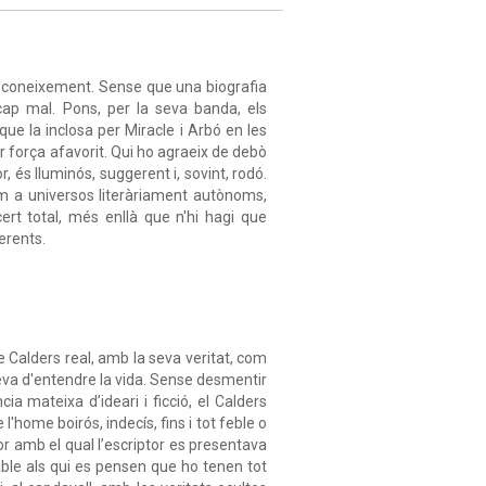
il i coneixement. Sense que una biografia
cap mal. Pons, per la seva banda, els
ue la inclosa per Miracle i Arbó en les
er força afavorit. Qui ho agraeix de debò
 és lluminós, suggerent i, sovint, rodó.
 com a universos literàriament autònoms,
rt total, més enllà que n'hi hagi que
erents.
e Calders real, amb la seva veritat, com
eva d'entendre la vida. Sense desmentir
ia mateixa d’ideari i ficció, el Calders
'home boirós, indecís, fins i tot feble o
or amb el qual l’escriptor es presentava
cable als qui es pensen que ho tenen tot