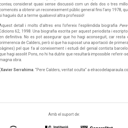
contes
, considerat quasi sense discussió com un dels dos o tres millo
comencés a obtenir un reconeixement públic general fins l’any 1978, quan j
si hagués dut a terme qualsevol altra professió!
Aquest detall i molts d’altres ens l’ofereix l’esplèndida biografia
Pere
Edicions 62, 1998. Una biografia escrita per aquest periodista i escripto
en definitiva. No es pot assegurar que ho hagi aconseguit, car resta
primerenca de Calders, però sí que ha suposat una aportació de primera
pàgines) pel que fa al coneixement i estudi del genial contista barceloní
que hagi assolit Pons, no hi ha dubte que resultarà impossible referir-
magna obra.
(
Xavier Serrahima
. "Pere Calders, veritat oculta" a elracodelaparaula.c
Amb el suport de: