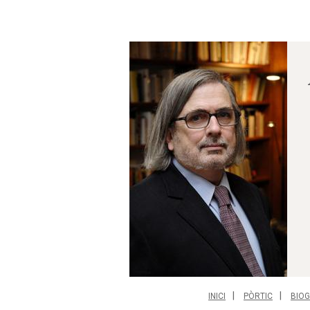
INICI
PÒRTIC
BIOG