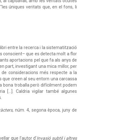
, al capdavall, amb les veritats ocultes
les úniques veritats que, en el fons, li
bri entre la recerca i la sistematització
és conscient– que es detecta molt a flor
ssants aportacions pel que fa als anys de
en part, investigant una mica millor, per
l de consideracions més respecte a la
ls que creen al seu entorn una carcassa
a bona troballa però difícilment podem
ria […]. Caldria vigilar també algunes
.
àcters
, núm. 4, segona època, juny de
llar que l’autor d’
Invasió subtil i altres