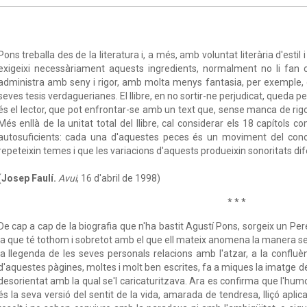
Pons treballa des de la literatura i, a més, amb voluntat literària d'est
exigeixi necessàriament aquests ingredients, normalment no li fan 
administra amb seny i rigor, amb molta menys fantasia, per exemple, q
seves tesis verdaguerianes. El llibre, en no sortir-ne perjudicat, queda p
és el lector, que pot enfrontar-se amb un text que, sense manca de rigor,
Més enllà de la unitat total del llibre, cal considerar els 18 capítols
autosuficients: cada una d'aquestes peces és un moviment del conce
repeteixin temes i que les variacions d'aquests produeixin sonoritats dif
(
Josep Faulí.
Avui
, 16 d'abril de 1998)
* * *
De cap a cap de la biografia que n'ha bastit Agustí Pons, sorgeix un Per
la que té tothom i sobretot amb el que ell mateix anomena la manera s
la llegenda de les seves personals relacions amb l'atzar, a la confluènc
d'aquestes pàgines, moltes i molt ben escrites, fa a miques la imatge de l
desorientat amb la qual se'l caricaturitzava. Ara es confirma que l'hum
és la seva versió del sentit de la vida, amarada de tendresa, lliçó apli