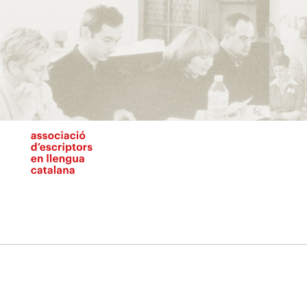
Vés
al
contingut
N
pr