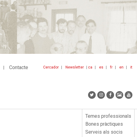
Contacte
Cercador
Newsletter
ca
es
fr
en
it
Menu
idiomes
top
Temes professionals
Menu
Bones pràctiques
lateral
Serveis als socis