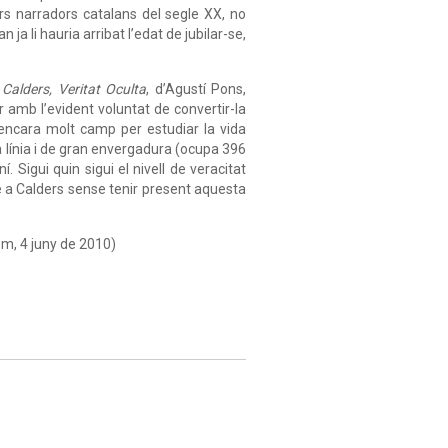
rs narradors catalans del segle XX, no
a li hauria arribat l’edat de jubilar-se,
 Calders, Veritat Oculta
, d’Agustí Pons,
r amb l’evident voluntat de convertir-la
 encara molt camp per estudiar la vida
 línia i de gran envergadura (ocupa 396
. Sigui quin sigui el nivell de veracitat
se a Calders sense tenir present aquesta
om, 4 juny de 2010)