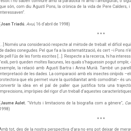
resolt i no saben conviure amb la paradoxa ni amb l'ambigüitat, o sigui
que són, com diu Agustí Pons, la crònica de la vida de Pere Calders, i "
interessaven".
(
Joan Triadú.
Avui
, 16 d'abril de 1998)
* * *
[…] Només una consideració respecte al mètode de treball: el difícil equili
de dades conegudes. Pel que fa a la sistematització, és cert –i Pons n'
de pell l'ús de les fonts escrites […]. Respecte a la recerca, hi ha intere
l'exili, però queden moltes llacunes, les quals s'haguessin pogut omplir, 
exemple, la relació amb Agustí Bartra i Anna Murià. També un parel
interpretació de les dades. La comparació amb els insectes cinípids –e
protectora que els permet viure la quotidianitat amb comoditat– és un
convertir la idea en el pal de paller que justifica tota una trajectò
imprecisions, impròpies del rigor d'un treball d'aquestes característiques
(
Jaume Aulet.
"Virtuts i limitacions de la biografia com a gènere",
Car
1998)
* * *
Amb tot, des de la nostra perspectiva d’ara no ens pot deixar de merave