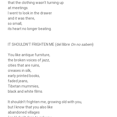
that the clothing wasn't turning up
at meetings.
I went to look in the drawer
and it was there,
so small,
its heart no longer beating.
IT SHOULDN'T FRIGHTEN ME (del llibre
On no sabem
)
You like antique furniture,
the broken voices of jazz,
cities that are ruins,
creases in silk,
early printed books,
faded jeans,
Tibetan mummies,
black and white films.
It shouldn't frighten me, growing old with you,
but I know that you also like
abandoned villages