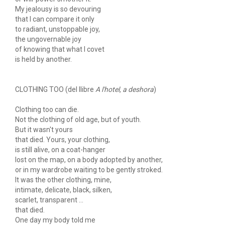
My jealousy is so devouring
that I can compare it only
to radiant, unstoppable joy,
the ungovernable joy
of knowing that what I covet
is held by another.
CLOTHING TOO (del llibre
A l'hotel, a deshora
)
Clothing too can die.
Not the clothing of old age, but of youth.
But it wasn't yours
that died. Yours, your clothing,
is still alive, on a coat-hanger
lost on the map, on a body adopted by another,
or in my wardrobe waiting to be gently stroked.
It was the other clothing, mine,
intimate, delicate, black, silken,
scarlet, transparent ...
that died.
One day my body told me