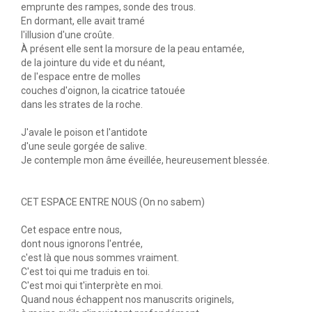
emprunte des rampes, sonde des trous.
En dormant, elle avait tramé
l'illusion d'une croûte.
À présent elle sent la morsure de la peau entamée,
de la jointure du vide et du néant,
de l'espace entre de molles
couches d'oignon, la cicatrice tatouée
dans les strates de la roche.
J'avale le poison et l'antidote
d'une seule gorgée de salive.
Je contemple mon âme éveillée, heureusement blessée.
CET ESPACE ENTRE NOUS (On no sabem)
Cet espace entre nous,
dont nous ignorons l'entrée,
c'est là que nous sommes vraiment.
C'est toi qui me traduis en toi.
C'est moi qui t'interprète en moi.
Quand nous échappent nos manuscrits originels,