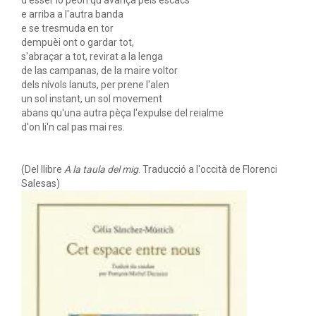
d'èsser lo peon qu'avança pels escacs
e arriba a l'autra banda
e se tresmuda en tor
dempuèi ont o gardar tot,
s'abraçar a tot, revirat a la lenga
de las campanas, de la maire voltor
dels nívols lanuts, per prene l'alen
un sol instant, un sol movement
abans qu'una autra pèça l'expulse del reialme
d'on li'n cal pas mai res.
(Del llibre
A la taula del mig
. Traducció a l'occità de Florenci
Salesas)