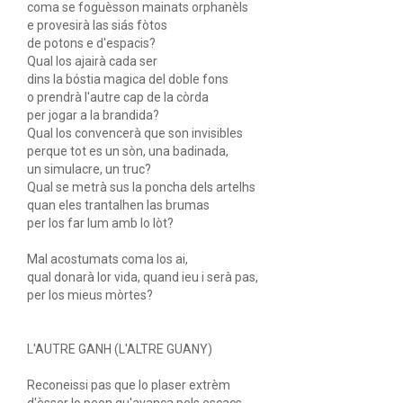
coma se foguèsson mainats orphanèls
e provesirà las siás fòtos
de potons e d'espacis?
Qual los ajairà cada ser
dins la bóstia magica del doble fons
o prendrà l'autre cap de la còrda
per jogar a la brandida?
Qual los convencerà que son invisibles
perque tot es un sòn, una badinada,
un simulacre, un truc?
Qual se metrà sus la poncha dels artelhs
quan eles trantalhen las brumas
per los far lum amb lo lòt?
Mal acostumats coma los ai,
qual donarà lor vida, quand ieu i serà pas,
per los mieus mòrtes?
L'AUTRE GANH (L'ALTRE GUANY)
Reconeissi pas que lo plaser extrèm