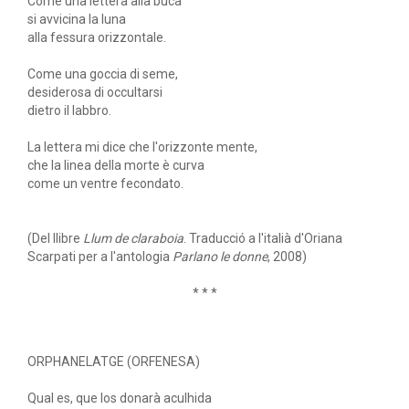
Come una lettera alla buca
si avvicina la luna
alla fessura orizzontale.
Come una goccia di seme,
desiderosa di occultarsi
dietro il labbro.
La lettera mi dice che l'orizzonte mente,
che la linea della morte è curva
come un ventre fecondato.
(Del llibre
Llum de claraboia
. Traducció a l'italià d'Oriana
Scarpati per a l'antologia
Parlano le donne
, 2008)
* * *
ORPHANELATGE (ORFENESA)
Qual es, que los donarà aculhida