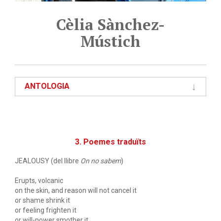
Cèlia Sànchez-
Mústich
ANTOLOGIA
3. Poemes traduïts
JEALOUSY (del llibre
On no sabem
)
Erupts, volcanic
on the skin, and reason will not cancel it
or shame shrink it
or feeling frighten it
or will-power smother it.