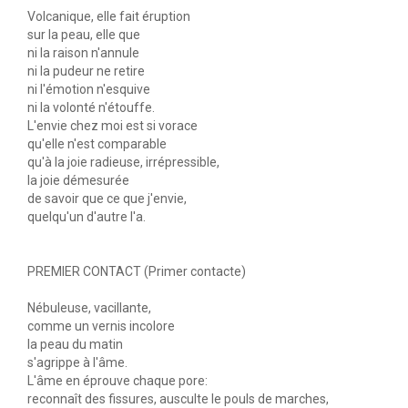
Volcanique, elle fait éruption
sur la peau, elle que
ni la raison n'annule
ni la pudeur ne retire
ni l'émotion n'esquive
ni la volonté n'étouffe.
L'envie chez moi est si vorace
qu'elle n'est comparable
qu'à la joie radieuse, irrépressible,
la joie démesurée
de savoir que ce que j'envie,
quelqu'un d'autre l'a.
PREMIER CONTACT (Primer contacte)
Nébuleuse, vacillante,
comme un vernis incolore
la peau du matin
s'agrippe à l'âme.
L'âme en éprouve chaque pore:
reconnaît des fissures, ausculte le pouls de marches,