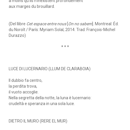
à moins qu'ils n'inexistent profondément
aux marges du brouillard.
(Del llibre
Cet espace entre nous
[
On no sabem
]. Montreal: Éd.
du Noroît / París: Myriam Solal, 2014. Trad. François-Michel
Durazzo)
* * *
LUCE DI LUCERNARIO (LLUM DE CLARABOIA)
Il dubbio fa centro,
la perdita trova,
il vuoto accoglie.
Nella segretta della notte, la luna è lucernario:
crudeltà e speranza in una sola luce.
DIETRO IL MURO (RERE EL MUR)