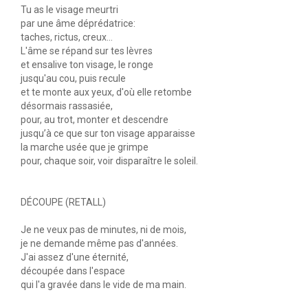
Tu as le visage meurtri
par une âme déprédatrice:
taches, rictus, creux...
L'âme se répand sur tes lèvres
et ensalive ton visage, le ronge
jusqu'au cou, puis recule
et te monte aux yeux, d'où elle retombe
désormais rassasiée,
pour, au trot, monter et descendre
jusqu’à ce que sur ton visage apparaisse
la marche usée que je grimpe
pour, chaque soir, voir disparaître le soleil.
DÉCOUPE (RETALL)
Je ne veux pas de minutes, ni de mois,
je ne demande même pas d'années.
J'ai assez d'une éternité,
découpée dans l'espace
qui l'a gravée dans le vide de ma main.