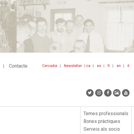
Contacte
Cercador
Newsletter
ca
es
fr
en
it
Menu
idiomes
top
Temes professionals
Menu
Bones pràctiques
lateral
Serveis als socis