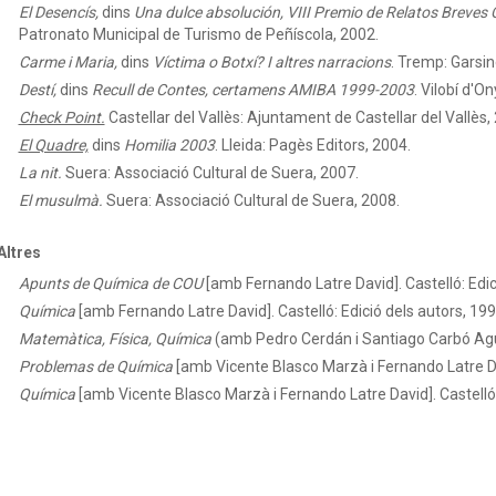
El Desencís,
dins
Una dulce absolución, VIII Premio de Relatos Breves 
Patronato Municipal de Turismo de Peñíscola, 2002.
Carme i Maria,
dins
Víctima o Botxí? I altres narracions
. Tremp: Garsin
Destí,
dins
Recull de Contes, certamens AMIBA 1999-2003
. Vilobí d'O
Check Point.
Castellar del Vallès: Ajuntament de Castellar del Vallès,
El Quadre,
dins
Homilia 2003
. Lleida: Pagès Editors, 2004.
La nit.
Suera: Associació Cultural de Suera, 2007.
El musulmà.
Suera: Associació Cultural de Suera, 2008.
Altres
Apunts de Química de COU
[amb Fernando Latre David]. Castelló: Edic
Química
[amb Fernando Latre David]. Castelló: Edició dels autors, 199
Matemàtica, Física, Química
(amb Pedro Cerdán i Santiago Carbó Aguil
Problemas de Química
[amb Vicente Blasco Marzà i Fernando Latre Da
Química
[amb Vicente Blasco Marzà i Fernando Latre David]. Castelló: