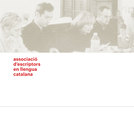
Vés
al
contingut
N
pr