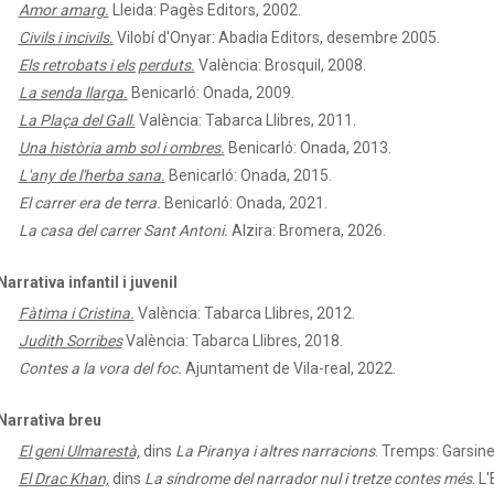
Amor amarg.
Lleida: Pagès Editors, 2002.
Civils i incivils.
Vilobí d'Onyar: Abadia Editors, desembre 2005.
Els retrobats i els perduts.
València: Brosquil, 2008.
La senda llarga.
Benicarló: Onada, 2009.
La Plaça del Gall.
València: Tabarca Llibres, 2011.
Una història amb sol i ombres.
Benicarló: Onada, 2013.
L'any de l'herba sana.
Benicarló: Onada, 2015.
El carrer era de terra.
Benicarló: Onada, 2021.
La casa del carrer Sant Antoni.
Alzira: Bromera, 2026.
Narrativa infantil i juvenil
Fàtima i Cristina.
València: Tabarca Llibres, 2012.
Judith Sorribes
València: Tabarca Llibres, 2018.
Contes a la vora del foc.
Ajuntament de Vila-real, 2022.
Narrativa breu
El geni Ulmarestà,
dins
La Piranya i altres narracions
. Tremps: Garsine
El Drac Khan,
dins
La síndrome del narrador nul i tretze contes més
. L