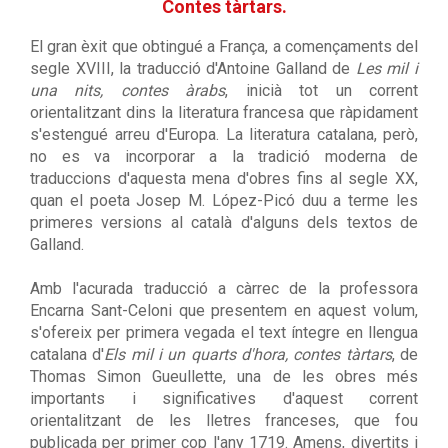
Contes tàrtars.
El gran èxit que obtingué a França, a començaments del
segle XVIII, la traducció d'Antoine Galland de
Les mil i
una nits, contes àrabs
, inicià tot un corrent
orientalitzant dins la literatura francesa que ràpidament
s'estengué arreu d'Europa. La literatura catalana, però,
no es va incorporar a la tradició moderna de
traduccions d'aquesta mena d'obres fins al segle XX,
quan el poeta Josep M. López-Picó duu a terme les
primeres versions al català d'alguns dels textos de
Galland.
Amb l'acurada traducció a càrrec de la professora
Encarna Sant-Celoni que presentem en aquest volum,
s'ofereix per primera vegada el text íntegre en llengua
catalana d'
Els mil i un quarts d'hora, contes tàrtars
, de
Thomas Simon Gueullette, una de les obres més
importants i significatives d'aquest corrent
orientalitzant de les lletres franceses, que fou
publicada per primer cop l'any 1719. Amens, divertits i