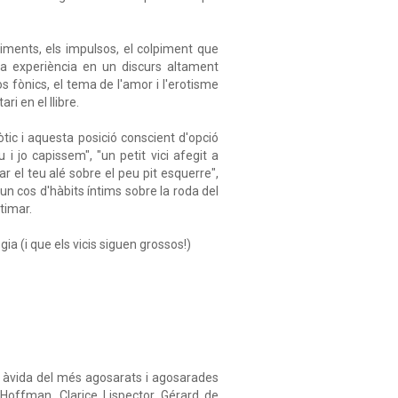
ntiments, els impulsos, el colpiment que
ta experiència en un discurs altament
s fònics, el tema de l'amor i l'erotisme
ri en el llibre.
tic i aquesta posició conscient d'opció
i jo capissem", "un petit vici afegit a
r el teu alé sobre el peu pit esquerre",
n un cos d'hàbits íntims sobre la roda del
timar.
a (i que els vicis siguen grossos!)
ca àvida del més agosarats i agosarades
 Hoffman, Clarice Lispector, Gérard de