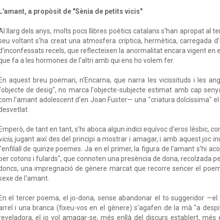
L'amant, a propòsit de "Sènia de petits vicis"
Al llarg dels anys, molts pocs llibres poètics catalans s'han apropat al 
seu voltant s'ha creat una atmosfera críptica, hermètica, carregada d
d'inconfessats recels, que reflecteixen la anormalitat encara vigent en 
que fa a les hormones de l'altri amb qui ens ho volem fer.
En aquest breu poemari, n'Encarna, que narra les vicissituds i les a
"objecte de desig", no marca l'objecte-subjecte estimat amb cap sen
com l'amant adolescent d'en Joan Fuster— una "criatura dolcíssima" el 
desvetlat.
Emperò, de tant en tant, s'hi aboca algun indici equívoc d'eros lèsbic, c
vicis
, jugant així des del principi a mostrar i amagar, i amb aquest joc i
l'enfilall de quinze poemes. Ja en el primer, la figura de l'amant s'hi 
per cotons i fulards", que connoten una presència de dona, recolzada pel
doncs, una impregnació de gènere marcat que recorre sencer el poemari
sexe de l'amant.
En el tercer poema, el jo-dona, sense abandonar el to suggeridor —el 
arrel i una branca (fixeu-vos en el gènere) s'agafen de la mà "a despit
reveladora, el jo vol amagar-se, més enllà del discurs establert, més e