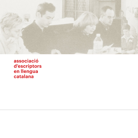
Vés
al
contingut
N
pr