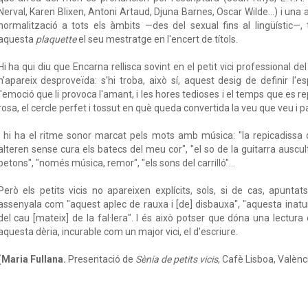
Nerval, Karen Blixen, Antoni Artaud, Djuna Barnes, Oscar Wilde...) i una 
normalització a tots els àmbits —des del sexual fins al lingüístic
aquesta
plaquette
el seu mestratge en l'encert de títols.
Hi ha qui diu que Encarna rellisca sovint en el petit vici professional 
n'apareix desproveïda: s'hi troba, això sí, aquest desig de definir l'
l'emoció que li provoca l'amant, i les hores tedioses i el temps que es rep
rosa, el cercle perfet i tossut en què queda convertida la veu que veu i pa
I hi ha el ritme sonor marcat pels mots amb música: "la repicadissa 
alteren sense cura els batecs del meu cor", "el so de la guitarra auscu
petons", "només música, remor", "els sons del carrilló"...
Però els petits vicis no apareixen explícits, sols, si de cas, apunt
assenyala com "aquest aplec de rauxa i [de] disbauxa", "aquesta inatu
del cau [mateix] de la fal·lera". I és això potser que dóna una lectura
aquesta dèria, incurable com un major vici, el d'escriure.
(
Maria Fullana.
Presentació de
Sènia de petits vicis
, Cafè Lisboa, Valèn