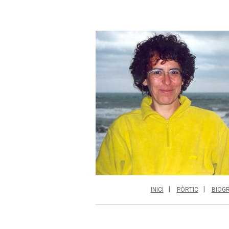
INICI
PÒRTIC
BIOGR