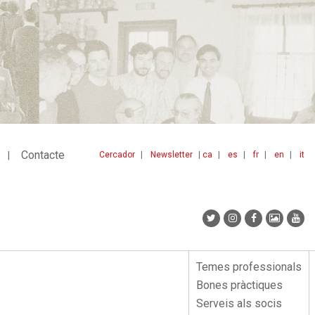
Contacte
Cercador
Newsletter
ca
es
fr
en
it
Menu
idiomes
top
Temes professionals
Menu
Bones pràctiques
lateral
Serveis als socis