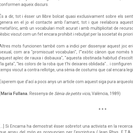
conformen aqueix discurs.
És a dir, tot i ésser un llibre bolcat quasi exclusivament sobre els se
genera en el jo el contacte amb l'amant; tot i que reelabora aques
metafòric, amb un vocabulari molt acurat i amb multiplicitat de recurso
lèsbic viscut com un fet encara prohibit i rebutjat per la societat és priorita
Altres mots funcionen també com a indici per dissenyar aquest joc erò
sexual, com ara "promiscuat vocabulari", l'"exòtic cànon que només tu 
aquest aplec de rauxa i disbauxa", "aquesta obstinada habitud d'escolta
"la gata", "les colors de la roba que t'hi deixares oblidada"... i configure
temps viscut a contra rellotge, una sènia de costums que cal encara legi
Esperem que d'ací a pocs anys un article com aquest siga pura arqueologi
(
Maria Fullana.
Ressenya de
Sènia de petits vicis
, València, 1989)
* * *
[...] Si Encarna ha demostrat ésser sobretot una activista en la recer
que arreu del món es pronuncien per l'escriptura (Jean Rhys, E.T.A.