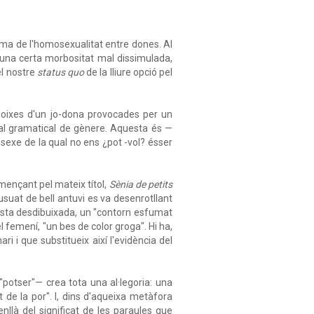
tema de l'homosexualitat entre dones. Al
'una certa morbositat mal dissimulada,
el nostre
status quo
de la lliure opció pel
ngoixes d'un jo-dona provocades per un
yal gramatical de gènere. Aquesta és —
sexe de la qual no ens ¿pot -vol? ésser
omençant pel mateix títol,
Sènia de petits
nusuat de bell antuvi es va desenrotllant
acosta desdibuixada, un "contorn esfumat
 femení, "un bes de color groga". Hi ha,
 i que substitueix així l'evidència del
"potser"— crea tota una al·legoria: una
 de la por". I, dins d'aqueixa metàfora
nllà del significat de les paraules que