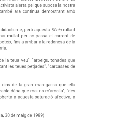
activista alerta pel que suposa la nostra
—, també ara continua demostrant amb
del didactisme, però aquesta
Sènia
rullant
espai mullat per on passa el corrent de
eteix, fins a arribar a la rodonesa de la
rla.
de la teua veu", "arpeigs, tonades que
ltant les teues petjades", "carcasses de
ats dins de la gran maregassa que ella
rable dèria que mai no m'amolla", "des
 oberta a aquesta saturació afectiva, a
cia, 30 de maig de 1989)