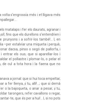
 volta s’engrossia més i et lligava més
pallegar...
 els matalaps i fer els daurats, agranar i
, ¡sí!, fins que els durellons s’entendrien i
 prunyons i a sofrir-los també!... I, en
ia –per estalviar una miqueta i perquè,
donar dacsa, pinso o segó de pallorfa, i
i entrar els ous; que si aparellar-los i
aldar el pollastre i plomar-lo, o pelar el
, de cul a tota hora i la faena que no
 anava a jornal: que si hui toca empeltar,
a fer llenya, ¡i tu, allí!...; que si demà
er o la bajoqueta, o anar a pesar, ¡i tu,
toldar tarongers, refer cavallons o regar,
antar-te, que és per a hui!... I, si no pots