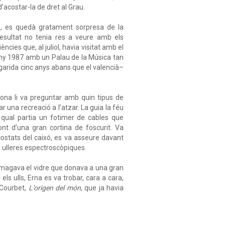
’acostar-la de dret al Grau.
a, es quedà gratament sorpresa de la
 resultat no tenia res a veure amb els
ncies que, al juliol, havia visitat amb el
any 1987 amb un Palau de la Música tan
garida cinc anys abans que el valencià–
ona li va preguntar amb quin tipus de
ar una recreació a l’atzar. La guia la féu
qual partia un fotimer de cables que
t d’una gran cortina de foscurit. Va
 costats del caixó, es va asseure davant
s ulleres espectroscòpiques.
 amagava el vidre que donava a una gran
els ulls, Erna es va trobar, cara a cara,
 Courbet,
L’origen del món
, que ja havia