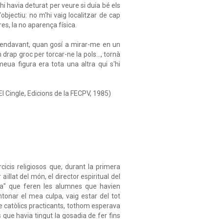
i havia deturat per veure si duia bé els
objectiu: no m'hi vaig localitzar de cap
es, la no aparença física.
s endavant, quan gosí a mirar-me en un
drap groc per torcar-ne la pols..., tornà
ua figura era tota una altra qui s'hi
 El Cingle, Edicions de la FECPV, 1985)
cis religiosos que, durant la primera
llat del món, el director espiritual del
ava" que feren les alumnes que havien
ntonar el mea culpa, vaig estar del tot
 de catòlics practicants, tothom esperava
que havia tingut la gosadia de fer fins