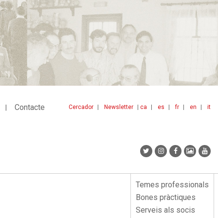
Contacte
Cercador
Newsletter
ca
es
fr
en
it
Menu
idiomes
top
Temes professionals
Menu
Bones pràctiques
lateral
Serveis als socis