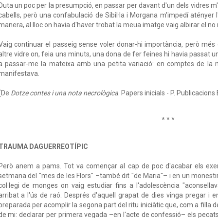
Duta un poc per la presumpció, en passar per davant d'un dels vidres m'h
cabells, però una confabulació de Sibil·la i Morgana m'impedí atényer l'
manera, al lloc on havia d'haver trobat la meua imatge vaig albirar el no r
Vaig continuar el passeig sense voler donar-hi importància, però mé
altre vidre on, feia uns minuts, una dona de fer feines hi havia passat un 
a passar-me la mateixa amb una petita variació: en comptes de la me
manifestava.
(De
Dotze contes i una nota necrològica
. Papers inicials - P. Publicacions
* * *
TRAUMA DAGUERREOTÍPIC
Però anem a pams. Tot va començar al cap de poc d'acabar els exerci
setmana del "mes de les Flors" –també dit "de Maria"– i en un monestir aï
col·legi de monges on vaig estudiar fins a l'adolescència "aconsell
arribat a l'ús de raó. Després d'aquell grapat de dies vinga pregar i e
preparada per acomplir la segona part del ritu iniciàtic que, com a filla
de mi: declarar per primera vegada –en l'acte de confessió– els pecats 