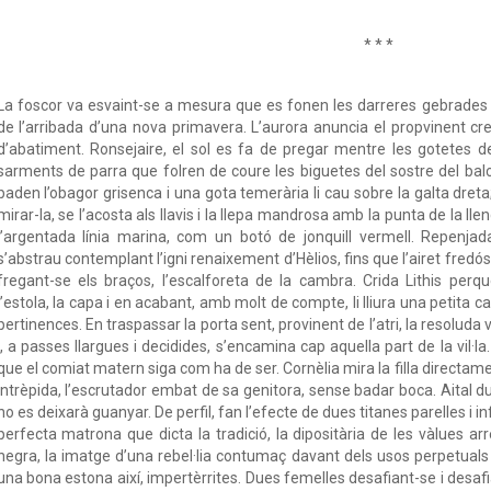
* * *
La foscor va esvaint-se a mesura que es fonen les darreres gebrades
de l’arribada d’una nova primavera. L’aurora anuncia el propvinent c
d’abatiment. Ronsejaire, el sol es fa de pregar mentre les gotetes de
sarments de parra que folren de coure les biguetes del sostre del bal
baden l’obagor grisenca i una gota temerària li cau sobre la galta dreta
mirar-la, se l’acosta als llavis i la llepa mandrosa amb la punta de la lleng
l’argentada línia marina, com un botó de jonquill vermell. Repenj
s’abstrau contemplant l’igni renaixement d’Hèlios, fins que l’airet fredós 
fregant-se els braços, l’escalforeta de la cambra. Crida Lithis perqu
l’estola, la capa i en acabant, amb molt de compte, li lliura una petita cap
pertinences. En traspassar la porta sent, provinent de l’atri, la resolu
i, a passes llargues i decidides, s’encamina cap aquella part de la vil·
que el comiat matern siga com ha de ser. Cornèlia mira la filla directame
intrèpida, l’escrutador embat de sa genitora, sense badar boca. Aital d
no es deixarà guanyar. De perfil, fan l’efecte de dues titanes parelles i inf
perfecta matrona que dicta la tradició, la dipositària de les vàlues arre
negra, la imatge d’una rebel·lia contumaç davant dels usos perpetuals
una bona estona així, impertèrrites. Dues femelles desafiant-se i desaf