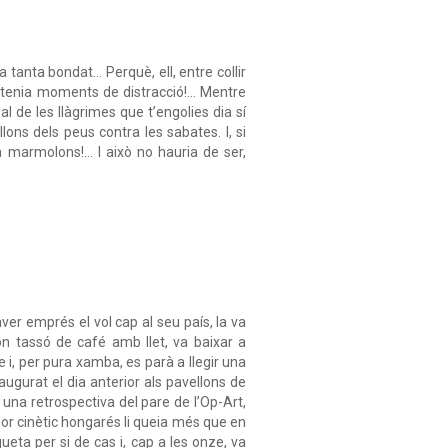
tanta bondat... Perquè, ell, entre collir
ue tenia moments de distracció!... Mentre
 de les llàgrimes que t’engolies dia sí
ons dels peus contra les sabates. I, si
 marmolons!... I això no hauria de ser,
ver emprés el vol cap al seu país, la va
n tassó de café amb llet, va baixar a
 i, per pura xamba, es parà a llegir una
ugurat el dia anterior als pavellons de
 una retrospectiva del pare de l’Op-Art,
or cinètic hongarés li queia més que en
ueta per si de cas i, cap a les onze, va