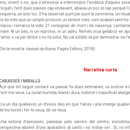
ens, vivent o no, que s’atrevisca a interrompre l’estàtica d’aqueix exc
l’orgull i, fent dues passes cap endavant, abaixa un poc el cap perquè Co
esquerra, un únic toc. S’ha observat punt per punt la cerimònia, un ritua
no és més que un simple protocol, un símbol més; com acaben sent-ho 
marca i remarca la vida: 21 consignes de mort i de naixença. Lentament,
mare. Ni un bes, ni un reprotxe, ni un adéu. Només crua gelabror en ap
l’amor o va per dintre o no fa solcs. No cal exhibir-la per demostrar-ne l’
(De la novel·la
Vestals de Roma
. Pagès Editors, 2018)
Narrativa curta
CARASSES I MIRALLS
Açò que tot seguit contaré va passar fa dues setmanes, va ocórrer a l
fent-me seua. La ciutat humida, blana i dura, indòmit i massificat aliatg
Era un dia qualsevol, un d'eixos dies en què t'alces i una imatge qualsev
de les hores i fer-te seua, dir-se teua.
Una estona d'assossec, passejar pels carrers del centre, escodriny
perspectiva absent d'uns aparadors al cantó i no trobar-se!... Sí, no