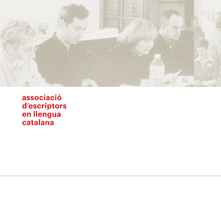
Vés
al
contingut
N
pr