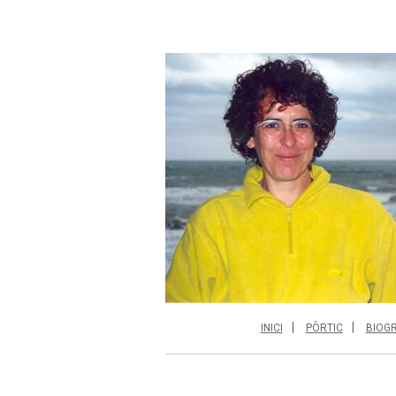
INICI
PÒRTIC
BIOGR