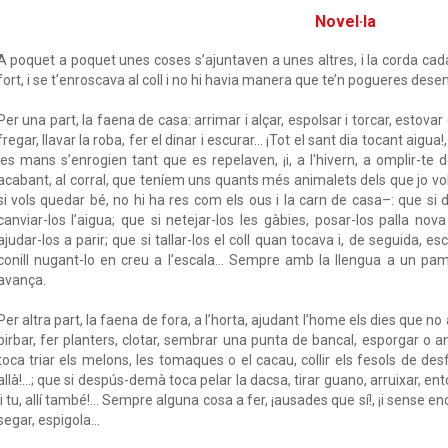
Novel·la
A poquet a poquet unes coses s’ajuntaven a unes altres, i la corda cada
fort, i se t’enroscava al coll i no hi havia manera que te’n pogueres desem
Per una part, la faena de casa: arrimar i alçar, espolsar i torcar, estovar
fregar, llavar la roba, fer el dinar i escurar... ¡Tot el sant dia tocant aigua!
les mans s’enrogien tant que es repelaven, ¡i, a l'hivern, a omplir-te de
acabant, al corral, que teníem uns quants més animalets dels que jo vol
si vols quedar bé, no hi ha res com els ous i la carn de casa–: que si 
canviar-los l’aigua; que si netejar-los les gàbies, posar-los palla nova 
ajudar-los a parir; que si tallar-los el coll quan tocava i, de seguida, esc
conill nugant-lo en creu a l’escala... Sempre amb la llengua a un pam
avança.
Per altra part, la faena de fora, a l’horta, ajudant l’home els dies que no
birbar, fer planters, clotar, sembrar una punta de bancal, esporgar o anar 
toca triar els melons, les tomaques o el cacau, collir els fesols de desf
allà!...; que si despús-demà toca pelar la dacsa, tirar guano, arruixar, en
¡i tu, allí també!... Sempre alguna cosa a fer, ¡ausades que sí!, ¡i sense enc
segar, espigola...