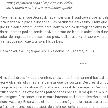
L'amor, la pintaren cega al cap d'un escudeller;
com la pobra no s'hi vea a tots donava quefer.
T’avenies amb el que Déu et donava i, per dins, li suplicaves que no calia 
fora, baixar a la plaça a llogar-se i les partidetes del casino, ¡i tant q
que tu, a soles amb tu a tota hora, només podies desfogar-te amb la sal
dia no; només podies sentir-te viva a costa de les punxades dels durell
estàs derringlada i no descanses prou, ¡calla i acatxa el cap o vindran
¿veritat que no?, que tots som fills de Déu.
(De la novel·la
Al cor, la quimereta
. 2a edició. Ed. Tabarca, 2009)
* * *
El matí del dijous 14 de novembre, el dia en què teòricament havia d’ha
veure obrir els ulls més a la danesa que de costum. Després d’un bo
comprar la premsa abans d’instal·lar-se davant de la màquina d’escriure
crítica sobre dues exposicions patrocinades per La Caixa que havien ina
les antigues Drassanes: una mostra internacional d’arts electròniques i
Victor Vasarely. Encara que el món neotecnològic no la matava, el cread
gràcia; així doncs, es va acabar de vestir corrents, va agafar una rebeq