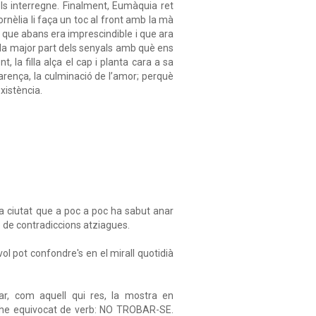
els interregne. Finalment, Eumàquia ret
rnèlia li faça un toc al front amb la mà
l que abans era imprescindible i que ara
la major part dels senyals amb què ens
 la filla alça el cap i planta cara a sa
arença, la culminació de l’amor; perquè
existència.
a ciutat que a poc a poc ha sabut anar
e de contradiccions atziagues.
ol pot confondre's en el mirall quotidià
ar, com aquell qui res, la mostra en
 m'he equivocat de verb: NO TROBAR-SE.