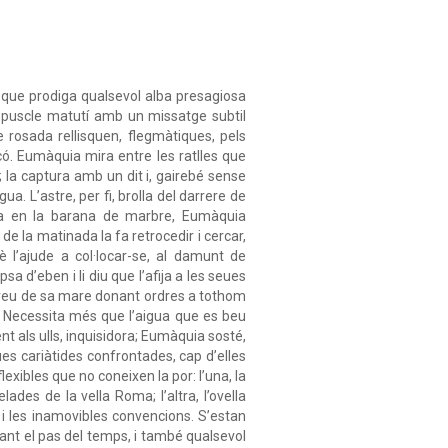
 que prodiga qualsevol alba presagiosa
repuscle matutí amb un missatge subtil
 rosada rellisquen, flegmàtiques, pels
có. Eumàquia mira entre les ratlles que
; la captura amb un dit i, gairebé sense
ua. L’astre, per fi, brolla del darrere de
ada en la barana de marbre, Eumàquia
de la matinada la fa retrocedir i cercar,
è l’ajude a col·locar-se, al damunt de
sa d’eben i li diu que l’afija a les seues
da veu de sa mare donant ordres a tothom
la. Necessita més que l’aigua que es beu
nt als ulls, inquisidora; Eumàquia sosté,
ues cariàtides confrontades, cap d’elles
lexibles que no coneixen la por: l’una, la
lades de la vella Roma; l’altra, l’ovella
 i les inamovibles convencions. S’estan
iant el pas del temps, i també qualsevol