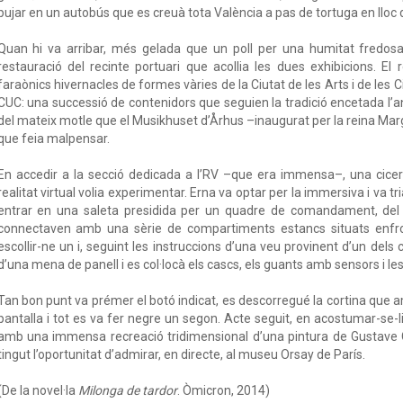
pujar en un autobús que es creuà tota València a pas de tortuga en lloc d
Quan hi va arribar, més gelada que un poll per una humitat fredos
restauració del recinte portuari que acollia les dues exhibicions. El
faraònics hivernacles de formes vàries de la Ciutat de les Arts i de les Ciè
CUC: una successió de contenidors que seguien la tradició encetada l’
del mateix motle que el Musikhuset d’Århus –inaugurat per la reina Mar
que feia malpensar.
En accedir a la secció dedicada a l’RV –que era immensa–, una cicer
realitat virtual volia experimentar. Erna va optar per la immersiva i va tri
entrar en una saleta presidida per un quadre de comandament, del 
connectaven amb una sèrie de compartiments estancs situats enfron
escollir-ne un i, seguint les instruccions d’una veu provinent d’un dels
d’una mena de panell i es col·locà els cascs, els guants amb sensors i le
Tan bon punt va prémer el botó indicat, es descorregué la cortina que
pantalla i tot es va fer negre un segon. Acte seguit, en acostumar-se-li 
amb una immensa recreació tridimensional d’una pintura de Gustave
tingut l’oportunitat d’admirar, en directe, al museu Orsay de París.
(De la novel·la
Milonga de tardor
. Òmicron, 2014)