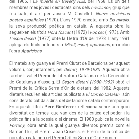
del 1966, i
La muerte en Beverly Hills
, del 1968. És un dels
membres més joves i destacats dins dels
novísimos
, grup que
fou batejat així per Josep M. Castellet:
Nueve novísimos
poetas españoles
(1970). L'any 1970 enceta, amb
Els miralls
,
la seva producció poètica en català. A aquesta obra la
segueixen els títols
Hora foscant
(1972) i
Foc cec
(1973). Amb
L'espai desert
(1977) obté la Lletra d'Or del 1978. L'any 1981
aplega els títols anteriors a
Mirall, espai, aparicions
, on inclou
l'obra
Aparicions
.
El mateix any guanya el Premi Ciutat de Barcelona per aquest
volum i, conjuntament, pel
Dietari, 1979-1980
. Aquesta obra
també li val el Premi de Literatura Catalana de la Generalitat
de Catalunya d'assaig. El
Segon dietari (1980-1982)
obté el
Premi de la Crítica Serra d'Or de dietaris del 1982. Aquests
dietaris recullen els articles publicats a
El Correo Catalán
i són
considerats cabdals dins del dietarisme català contemporani.
En aquests títols
Pere Gimferrer
reflexiona sobre una gran
diversitat de temes, que van des de la crítica del poder i la
política fins a la poesia o el cinema. El 1983 publica la novel·la
Fortuny
, obra amb la qual guanya diversos premis com el
Ramon Llull, el Premi Joan Crexells, el Premi de la crítica de
narrativa catalana i el Premi Crítica Serra d'Or de prosa.