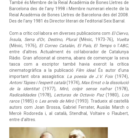
També és Membre de la Reial Acadèmia de Bones Lletres de
Barcelona des de l'any 1998 i Membre numerari electe de la
Reial Acadèmia de Bones Lletres de Barcelona des del 2008.
Des de l'any 1981 és Director literari de l'editorial Seix Barral.
Com a crític col·labora en diverses publicacions com
El Ciervo
,
Ínsula
,
Serra d'Or
,
Destino
,
Plural
(Mèxic, 1973-76),
Vuelta
(Mèxic, 1976),
El Correo Catalán
,
El País
,
El Temps
o l'
ABC
,
entre d'altres. Actualment és col·laborador de Catalunya
Ràdio. Gran aficionat al cinema, abans de començar la seva
tasca com a escriptor també havia exercit la crítica
cinematogràfica a la publicació
Film ideal
. És autor d'una
important obra assagística:
La poesia de J.V. Foix
(1974),
Antoni Tàpies i l'esperit català
(1974),
Max Ernst o la dissolució
de la identitat
(1977),
Miró, colpir sense nafrar
(1978),
Radicalidades
(1978),
Lecturas de Octavio Paz
(1980),
Los
raros
(1985) o
Les arrels de Miró
(1993). Tradueix al castellà
autors com Joan Brossa, Gabriel Ferrater, Ausiàs March o
Mercè Rodoreda i, al català, Stendhal, Voltaire o Flaubert,
entre d'altres.