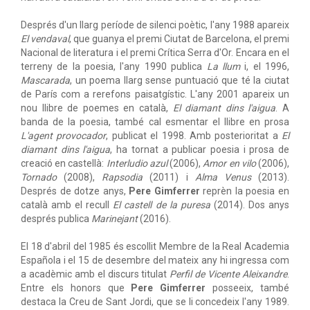
Després d'un llarg període de silenci poètic, l'any 1988 apareix
El vendaval
, que guanya el premi Ciutat de Barcelona, el premi
Nacional de literatura i el premi Crítica Serra d'Or. Encara en el
terreny de la poesia, l'any 1990 publica
La llum
i, el 1996,
Mascarada
, un poema llarg sense puntuació que té la ciutat
de París com a rerefons paisatgístic. L'any 2001 apareix un
nou llibre de poemes en català,
El diamant dins l'aigua
. A
banda de la poesia, també cal esmentar el llibre en prosa
L'agent provocador
, publicat el 1998. Amb posterioritat a
El
diamant dins l'aigua
, ha tornat a publicar poesia i prosa de
creació en castellà:
Interludio azul
(2006),
Amor en vilo
(2006),
Tornado
(2008),
Rapsodia
(2011) i
Alma Venus
(2013).
Després de dotze anys,
Pere Gimferrer
reprèn la poesia en
català amb el recull
El castell de la puresa
(2014). Dos anys
després publica
Marinejant
(2016).
El 18 d'abril del 1985 és escollit Membre de la Real Academia
Española i el 15 de desembre del mateix any hi ingressa com
a acadèmic amb el discurs titulat
Perfil de Vicente Aleixandre
.
Entre els honors que
Pere Gimferrer
posseeix, també
destaca la Creu de Sant Jordi, que se li concedeix l'any 1989.