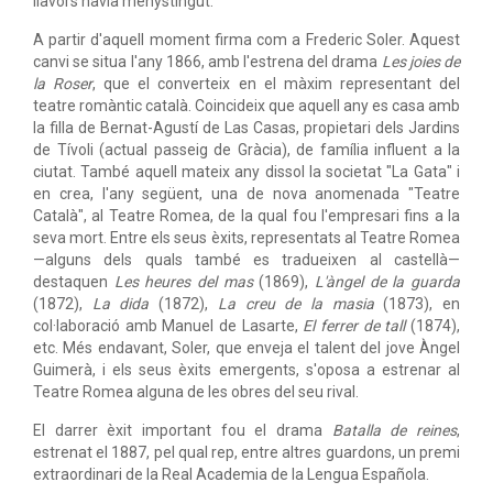
llavors havia menystingut.
A partir d'aquell moment firma com a Frederic Soler. Aquest
canvi se situa l'any 1866, amb l'estrena del drama
Les joies de
la Roser
, que el converteix en el màxim representant del
teatre romàntic català. Coincideix que aquell any es casa amb
la filla de Bernat-Agustí de Las Casas, propietari dels Jardins
de Tívoli (actual passeig de Gràcia), de família influent a la
ciutat. També aquell mateix any dissol la societat "La Gata" i
en crea, l'any següent, una de nova anomenada "Teatre
Català", al Teatre Romea, de la qual fou l'empresari fins a la
seva mort. Entre els seus èxits, representats al Teatre Romea
—alguns dels quals també es tradueixen al castellà—
destaquen
Les heures del mas
(1869),
L'àngel de la guarda
(1872),
La dida
(1872),
La creu de la masia
(1873), en
col·laboració amb Manuel de Lasarte,
El ferrer de tall
(1874),
etc. Més endavant, Soler, que enveja el talent del jove Àngel
Guimerà, i els seus èxits emergents, s'oposa a estrenar al
Teatre Romea alguna de les obres del seu rival.
El darrer èxit important fou el drama
Batalla de reines
,
estrenat el 1887, pel qual rep, entre altres guardons, un premi
extraordinari de la Real Academia de la Lengua Española.