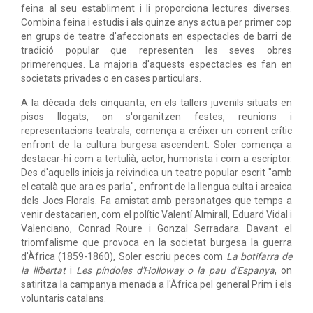
feina al seu establiment i li proporciona lectures diverses.
Combina feina i estudis i als quinze anys actua per primer cop
en grups de teatre d'afeccionats en espectacles de barri de
tradició popular que representen les seves obres
primerenques. La majoria d'aquests espectacles es fan en
societats privades o en cases particulars.
A la dècada dels cinquanta, en els tallers juvenils situats en
pisos llogats, on s'organitzen festes, reunions i
representacions teatrals, comença a créixer un corrent crític
enfront de la cultura burgesa ascendent. Soler comença a
destacar-hi com a tertulià, actor, humorista i com a escriptor.
Des d'aquells inicis ja reivindica un teatre popular escrit "amb
el català que ara es parla", enfront de la llengua culta i arcaica
dels Jocs Florals. Fa amistat amb personatges que temps a
venir destacarien, com el polític Valentí Almirall, Eduard Vidal i
Valenciano, Conrad Roure i Gonzal Serradara. Davant el
triomfalisme que provoca en la societat burgesa la guerra
d'Àfrica (1859-1860), Soler escriu peces com
La botifarra de
la llibertat
i
Les píndoles d'Holloway o la pau d'Espanya
, on
satiritza la campanya menada a l'Àfrica pel general Prim i els
voluntaris catalans.