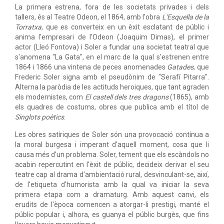
La primera estrena, fora de les societats privades i dels
tallers, és al Teatre Odeon, el 1864, amb l'obra
L'Esquella de la
Torratxa
, que es converteix en un èxit esclatant de públic i
anima l'empresari de l'Odeon (Joaquim Dimas), el primer
actor (Lleó Fontova) i Soler a fundar una societat teatral que
s'anomena "La Gata", en el marc de la qual s'estrenen entre
1864 i 1866 una vintena de peces anomenades
Gatades
, que
Frederic Soler signa amb el pseudònim de "Serafí Pitarra".
Alterna la paròdia de les actituds heroiques, que tant agraden
els modernistes, com
El castell dels tres dragons
(1865), amb
els quadres de costums, obres que publica amb el títol de
Singlots poètics
.
Les obres satíriques de Soler són una provocació contínua a
la moral burgesa i imperant d'aquell moment, cosa que li
causa més d'un problema. Soler, tement que els escàndols no
acabin repercutint en l'èxit de públic, decideix derivar el seu
teatre cap al drama d'ambientació rural, desvinculant-se, així,
de l'etiqueta d'humorista amb la qual va iniciar la seva
primera etapa com a dramaturg. Amb aquest canvi, els
erudits de l'època comencen a atorgar-li prestigi, manté el
públic popular i, alhora, es guanya el públic burgès, que fins