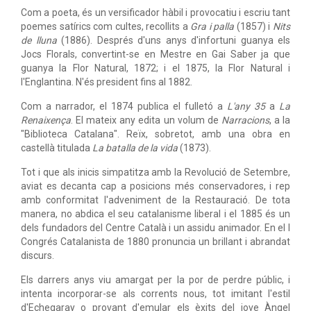
Com a poeta, és un versificador hàbil i provocatiu i escriu tant
poemes satírics com cultes, recollits a
Gra i palla
(1857) i
Nits
de lluna
(1886). Després d'uns anys d'infortuni guanya els
Jocs Florals, convertint-se en Mestre en Gai Saber ja que
guanya la Flor Natural, 1872; i el 1875, la Flor Natural i
l'Englantina. N'és president fins al 1882.
Com a narrador, el 1874 publica el fulletó a
L'any 35
a
La
Renaixença
. El mateix any edita un volum de
Narracions
, a la
"Biblioteca Catalana". Reïx, sobretot, amb una obra en
castellà titulada
La batalla de la vida
(1873).
Tot i que als inicis simpatitza amb la Revolució de Setembre,
aviat es decanta cap a posicions més conservadores, i rep
amb conformitat l'adveniment de la Restauració. De tota
manera, no abdica el seu catalanisme liberal i el 1885 és un
dels fundadors del Centre Català i un assidu animador. En el I
Congrés Catalanista de 1880 pronuncia un brillant i abrandat
discurs.
Els darrers anys viu amargat per la por de perdre públic, i
intenta incorporar-se als corrents nous, tot imitant l'estil
d'Echegaray o provant d'emular els èxits del jove Àngel