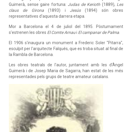
Guimerà, sense gaire fortuna:
Judas de Kerioth
(1889),
Les
claus de Girona
(1893) i
Jesús
(1894) són obres
representatives d'aquesta darrera etapa.
Mor a Barcelona el 4 de juliol del 1895. Pòstumament
s'estrenen les obres
El Comte Arnau
i
El campanar de Palma
.
El 1906 s'inaugura un monument a Frederic Soler "Pitarra",
esculpit per l'arquitecte Falqués, que es troba situat al final de
la Rambla de Barcelona.
Les obres teatrals de l'autor, juntament amb les d'Àngel
Guimerà i de Josep Maria de Sagarra, han estat de les més
representades pels grups de teatre amateur catalans.