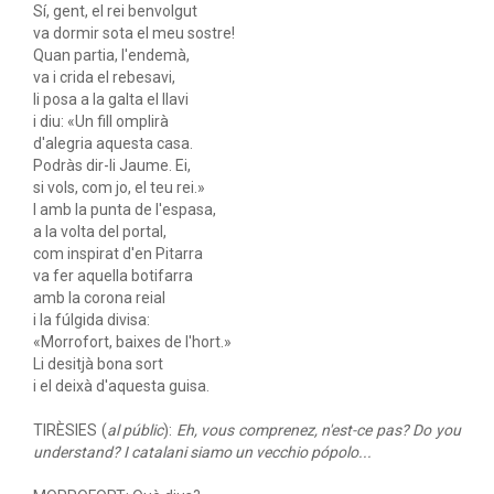
Sí, gent, el rei benvolgut
va dormir sota el meu sostre!
Quan partia, l'endemà,
va i crida el rebesavi,
li posa a la galta el llavi
i diu: «Un fill omplirà
d'alegria aquesta casa.
Podràs dir-li Jaume. Ei,
si vols, com jo, el teu rei.»
I amb la punta de l'espasa,
a la volta del portal,
com inspirat d'en Pitarra
va fer aquella botifarra
amb la corona reial
i la fúlgida divisa:
«Morrofort, baixes de l'hort.»
Li desitjà bona sort
i el deixà d'aquesta guisa.
TIRÈSIES (
al públic
):
Eh, vous comprenez, n'est-ce pas? Do you
understand? I catalani siamo un vecchio pópolo...