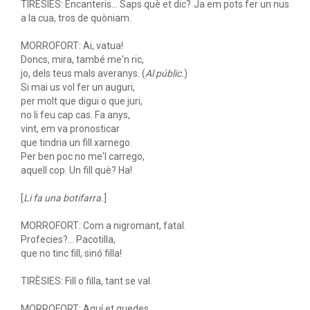
TIRÈSIES: Encanteris... Saps què et dic? Ja em pots fer un nus
a la cua, tros de quòniam.
MORROFORT: Ai, vatua!
Doncs, mira, també me'n ric,
jo, dels teus mals averanys. (
Al públic.
)
Si mai us vol fer un auguri,
per molt que digui o que juri,
no li feu cap cas. Fa anys,
vint, em va pronosticar
que tindria un fill xarnego.
Per ben poc no me'l carrego,
aquell cop. Un fill què? Ha!
[
Li fa una botifarra.
]
MORROFORT: Com a nigromant, fatal.
Profecies?... Pacotilla,
que no tinc fill, sinó filla!
TIRÈSIES: Fill o filla, tant se val.
MORROFORT: Aquí et quedes.