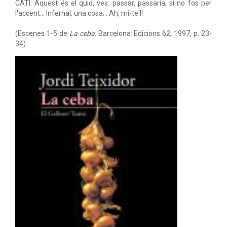
CATI: Aquest és el quid, ves: passar, passaria, si no fos per
l'accent... Infernal, una cosa... Ah, mi-te'l!
(Escenes 1-5 de
La ceba
. Barcelona: Edicions 62, 1997, p. 23-
34)