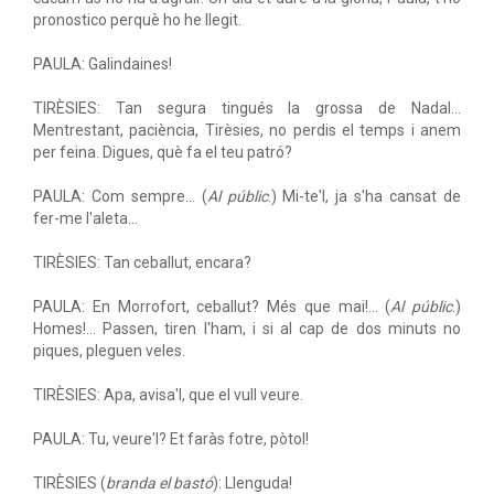
pronostico perquè ho he llegit.
PAULA: Galindaines!
TIRÈSIES: Tan segura tingués la grossa de Nadal...
Mentrestant, paciència, Tirèsies, no perdis el temps i anem
per feina. Digues, què fa el teu patró?
PAULA: Com sempre... (
Al públic
.) Mi-te'l, ja s'ha cansat de
fer-me l'aleta...
TIRÈSIES: Tan ceballut, encara?
PAULA: En Morrofort, ceballut? Més que mai!... (
Al públic
.)
Homes!... Passen, tiren l'ham, i si al cap de dos minuts no
piques, pleguen veles.
TIRÈSIES: Apa, avisa'l, que el vull veure.
PAULA: Tu, veure'l? Et faràs fotre, pòtol!
TIRÈSIES (
branda el bastó
): Llenguda!