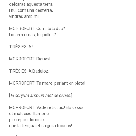
deixaràs aquesta terra,
i nu, com una desferra,
vindràs amb mi...
MORROFORT: Com, tots dos?
I on em duràs, tu, pollós?
TIRÈSIES: Ai!
MORROFORT: Digues!
TIRÈSIES: A Badajoz.
MORROFORT: Ta mare, parlant en plata!
[
El conjura amb un rast de cebes.
]
MORROFORT: Vade retro, uix! Els ossos
et maleeixo, llambric,
pic, repic i dominic,
que la llengua et caigui a trossos!