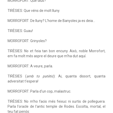
MORROFORT: Què dius?
TIRÈSIES: Que véns de molt lluny.
MORROFORT: De lluny? L'home de Banyoles ja es deia...
TIRÈSIES: Guau!
MORROFORT: Grinyoles?
TIRÈSIES: No et feia tan bon encuny. Això, noble Morrofort,
em fa molt més aspre el deure que m'ha dut aquí.
MORROFORT: A veure, parla.
TIRÈSIES (
amb to patètic
): Ai, quanta dissort, quanta
adversitat t'espera!
MORROFORT: Parla d'un cop, malastruc.
TIRÈSIES: No m'ho facis més feixuc ni surtis de polleguera.
Parla l'oracle de l'antic temple de Rodes. Escolta, mortal, el
teu fat penós: