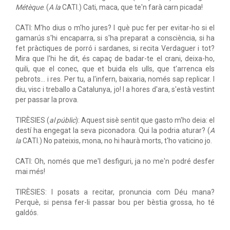
Métèque
. (
A la
CATI.) Cati, maca, que te'n farà carn picada!
CATI: M'ho dius o m'ho jures? I què puc fer per evitar-ho si el
gamarús s'hi encaparra, si s'ha preparat a consciència, si ha
fet pràctiques de porró i sardanes, si recita Verdaguer i tot?
Mira que l'hi he dit, és capaç de badar-te el crani, deixa-ho,
quili, que el conec, que et buida els ulls, que t'arrenca els
pebrots... i res. Per tu, a l'infern, baixaria, només sap replicar. I
diu, visc i treballo a Catalunya, jo! I a hores d'ara, s'està vestint
per passar la prova.
TIRÈSIES (
al públic
): Aquest sisè sentit que gasto m'ho deia: el
destí ha engegat la seva piconadora. Qui la podria aturar? (
A
la
CATI.) No pateixis, mona, no hi haurà morts, t'ho vaticino jo.
CATI: Oh, només que me'l desfiguri, ja no me'n podré desfer
mai més!
TIRÈSIES: I posats a recitar, pronuncia com Déu mana?
Perquè, si pensa fer-li passar bou per bèstia grossa, ho té
galdós.