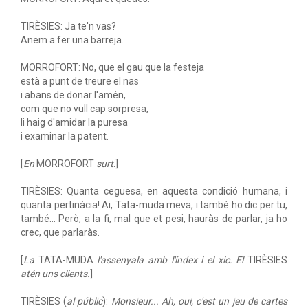
TIRÈSIES: Ja te'n vas?
Anem a fer una barreja.
MORROFORT: No, que el gau que la festeja
està a punt de treure el nas
i abans de donar l'amén,
com que no vull cap sorpresa,
li haig d'amidar la puresa
i examinar la patent.
[
En
MORROFORT
surt
.]
TIRÈSIES: Quanta ceguesa, en aquesta condició humana, i
quanta pertinàcia! Ai, Tata-muda meva, i també ho dic per tu,
també... Però, a la fi, mal que et pesi, hauràs de parlar, ja ho
crec, que parlaràs.
[
La
TATA-MUDA
l'assenyala amb l'índex i el xic. El
TIRÈSIES
atén uns clients.
]
TIRÈSIES (
al públic
):
Monsieur... Ah, oui, c'est un jeu de cartes