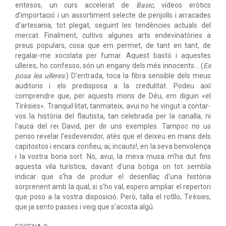
entesos, un curs accelerat de
Basic
, vídeos eròtics
d'importació i un assortiment selecte de penjolls i arracades
d'artesania, tot plegat, seguint les tendències actuals del
mercat. Finalment, cultivo algunes arts endevinatòries a
preus populars, cosa que em permet, de tant en tant, de
regalar-me xocolata per fumar. Aquest bastó i aquestes
ulleres, ho confesso, són un engany dels més innocents... (
Es
posa les ulleres
.) D'entrada, toca la fibra sensible dels meus
auditoris i els predisposa a la credulitat. Podeu així
comprendre que, per aquests mons de Déu, em diguin «el
Tirèsies». Tranquil·litat, tanmateix, avui no he vingut a contar-
vos la història del flautista, tan celebrada per la canalla, ni
l'auca del rei David, per dir uns exemples. Tampoc no us
penso revelar l'esdevenidor, atès que el deixeu en mans dels
capitostos i encara confieu, ai, incauts!, en la seva benvolença
i la vostra bona sort. No, avui, la meva musa m'ha dut fins
aquesta vila turística, davant d'una botiga on tot sembla
indicar que s'ha de produir el desenllaç d'una història
sorprenent amb la qual, si s'ho val, espero ampliar el repertori
que poso a la vostra disposició. Però, talla el rotllo, Tirèsies,
que ja sento passes i veig que s'acosta algú.