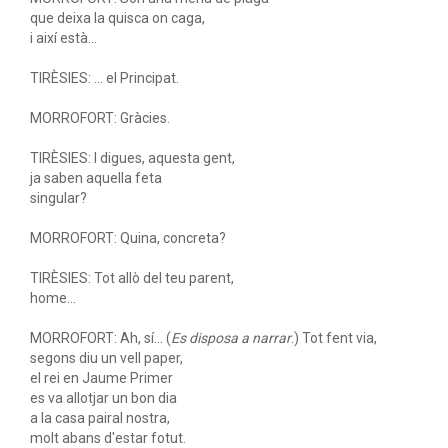
que deixa la quisca on caga,
i així està...
TIRÈSIES: ... el Principat.
MORROFORT: Gràcies.
TIRÈSIES: I digues, aquesta gent,
ja saben aquella feta
singular?
MORROFORT: Quina, concreta?
TIRÈSIES: Tot allò del teu parent,
home...
MORROFORT: Ah, sí... (
Es disposa a narrar
.) Tot fent via,
segons diu un vell paper,
el rei en Jaume Primer
es va allotjar un bon dia
a la casa pairal nostra,
molt abans d'estar fotut.