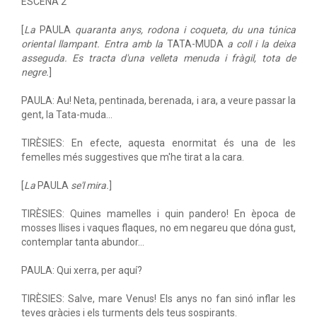
ESCENA 2
[
La
PAULA
quaranta anys, rodona i coqueta, du una túnica
oriental llampant. Entra amb la
TATA-MUDA
a coll i la deixa
asseguda. Es tracta d'una velleta menuda i fràgil, tota de
negre.
]
PAULA: Au! Neta, pentinada, berenada, i ara, a veure passar la
gent, la Tata-muda...
TIRÈSIES: En efecte, aquesta enormitat és una de les
femelles més suggestives que m'he tirat a la cara.
[
La
PAULA
se'l mira.
]
TIRÈSIES: Quines mamelles i quin pandero! En època de
mosses llises i vaques flaques, no em negareu que dóna gust,
contemplar tanta abundor...
PAULA: Qui xerra, per aquí?
TIRÈSIES: Salve, mare Venus! Els anys no fan sinó inflar les
teves gràcies i els turments dels teus sospirants.