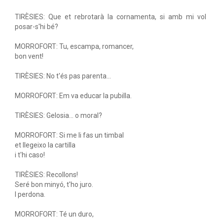
TIRÈSIES: Que et rebrotarà la cornamenta, si amb mi vol
posar-s'hi bé?
MORROFORT: Tu, escampa, romancer,
bon vent!
TIRÈSIES: No t'és pas parenta...
MORROFORT: Em va educar la pubilla.
TIRÈSIES: Gelosia... o moral?
MORROFORT: Si me li fas un timbal
et llegeixo la cartilla
i t'hi caso!
TIRÈSIES: Recollons!
Seré bon minyó, t'ho juro.
I perdona.
MORROFORT: Té un duro,