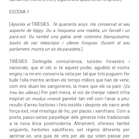
ESCENA 1
[
Apareix el
TIRÈSIES
. Té quaranta anys. Ha conservat el seu
aspecte de hippy. Du a l'esquena una maleta, un farcell i un
para-sol. Du també una gàbia amb colomins blanquíssims,
bastó de cec telescòpic i ulleres fosques. Durant el seu
parlament, munta un xic de paradeta.
]
TIRÈSIES: Distingida concurrència, turistes forasters i
nacionals, que el cel, si té aquest poder, aguditzi el vostre
enginy i a mi em conservi la vista per tal que tots puguem fer
bullir l'olla mentre arriben els temps millors que han de venir,
com ens diuen les sangoneres, la mare que els va parir. (
Es
treu les ulleres
.) Per part meva, el vici de menjar calent m'ha
inspirat un
modus vivendi
gairebé tan vell com l'anar a peu:
recullo d'arreu històries i fets insòlits i després els narro amb
força èxit, mal m'estigui dir-ho, per places i xamfrans. Com a
poeta, passo sense parpellejar dels gèneres més tradicionals
a la nova lírica postmoderna. Altrament, ofereixo també
ungüents, herbetes salutíferes, set règims diferents per
aprimar-se, una guia de vins per als qui volen passar per