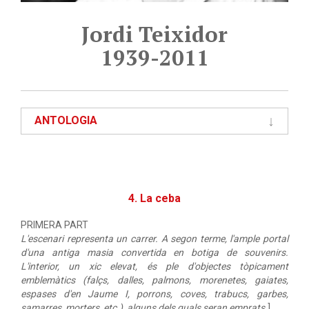
Jordi Teixidor
1939-2011
ANTOLOGIA
4. La ceba
PRIMERA PART
L'escenari representa un carrer. A segon terme, l'ample portal
d'una antiga masia convertida en botiga de souvenirs.
L'interior, un xic elevat, és ple d'objectes tòpicament
emblemàtics (falçs, dalles, palmons, morenetes, gaiates,
espases d'en Jaume I, porrons, coves, trabucs, garbes,
samarres, morters, etc.), alguns dels quals seran emprats.
]