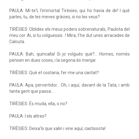
PAULA: Mi-te'l, l'immortal Tirèsies, qui ho havia de dir! I què
parles, tu, de les meves gràcies, si no les veus?
TIRÈSIES: Oblides els meus poders sobrenaturals, Paulota del
meu cor. Ai, si tu volguessis...! Mira, t'he dut unes arracades de
Calcuta.
PAULA: Bah, quincalla! Si jo volgués què?... Homes, només
pensen en dues coses, i la segona és menjar.
TIRÈSIES: Què et costaria, fer-me una caritat?
PAULA: Apa, pervertidor... Oh, i aquí, davant de la Tata, i amb
tanta gent que passa...
TIRÈSIES: És muda, ella, o no?
PAULA: I els altres?
TIRÈSIES: Deixa'ls que xalin i vine aquí, castissota!