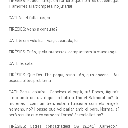
TIRÈSIES: Redéu, flairejo un fumerol que no m'és desconegut!
T'amorres a la trompeta, ho juraria!
CATI: No et falta nas, no...
TIRÈSIES: Véns a consulta?
CATI: Si em vols fiar... vaig escurada, tu.
TIRÈSIES: Et fio, i pels interessos, compartirem la mandanga.
CATI: Té, cala.
TIRÈSIES: Que Déu t'ho pagui, reina... Ah, quin encens!... Au,
exposa el teu problema.
CATI: Porta, golafre... Coneixes el papà, tu? Doncs, figura't:
surto amb un xaval que treballa a l'hotel Balmoral, oi? Un
morenàs... com un tren, està, i funciona com els àngels,
n'entens, no? I passa que vol parlar amb el pare. Normal, sí,
però resulta que és xarnego! També és mala llet, no?
TIRÈSIES: Ostres consagrades! (
Al públic.
) Xarnego?...