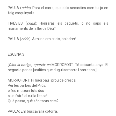
PAULA (
crida
): Para el carro, que dels secardins com tu, jo en
faig carquinyolis.
TIRÈSIES (
crida
): Honraràs els ceguets, o no saps els
manaments de la llei de Déu?
PAULA (
crida
): A mi no em cridis, baladrer!
ESCENA 3
[
Dins la botiga, apareix en
MORROFORT. Té seixanta anys. El
negoci a penes justifica que dugui samarra i barretina.]
MORROFORT: Hi hagi pau i prou de gresca!
Per les barbes del Pilós,
o feu moixoni tots dos
o us fotré al cul la llesca!
Què passa, què són tants crits?
PAULA: Em buscava la cotorra.