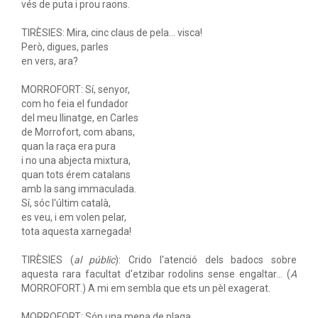
vés de puta i prou raons.
TIRÈSIES: Mira, cinc claus de pela... visca!
Però, digues, parles
en vers, ara?
MORROFORT: Sí, senyor,
com ho feia el fundador
del meu llinatge, en Carles
de Morrofort, com abans,
quan la raça era pura
i no una abjecta mixtura,
quan tots érem catalans
amb la sang immaculada.
Sí, sóc l'últim català,
es veu, i em volen pelar,
tota aquesta xarnegada!
TIRÈSIES (
al públic
): Crido l'atenció dels badocs sobre
aquesta rara facultat d'etzibar rodolins sense engaltar... (
A
MORROFORT.) A mi em sembla que ets un pèl exagerat.
MORROFORT: Són una mena de plaga