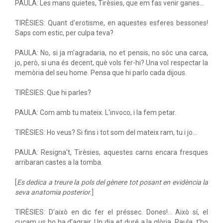
PAULA: Les mans quietes, Tirèsies, que em fas venir ganes...
TIRÈSIES: Quant d'erotisme, en aquestes esferes bessones!
Saps com estic, per culpa teva?
PAULA: No, si ja m'agradaria, no et pensis, no sóc una carca,
jo, però, si una és decent, què vols fer-hi? Una vol respectar la
memòria del seu home. Pensa que hi parlo cada dijous.
TIRÈSIES: Que hi parles?
PAULA: Com amb tu mateix. L'invoco, i la fem petar.
TIRÈSIES: Ho veus? Si fins i tot som del mateix ram, tu i jo...
PAULA: Resigna't, Tirèsies, aquestes carns encara fresques
arribaran castes a la tomba.
[
Es dedica a treure la pols del gènere tot posant en evidència la
seva anatomia posterior.
]
TIRÈSIES: D'això en dic fer el préssec. Dones!... Això sí, el
cucam us ho ha d'agrair. Un dia et duré a la glòria, Paula, t'ho