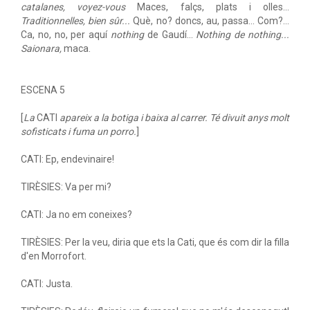
catalanes, voyez-vous
Maces, falçs, plats i olles...
Traditionnelles, bien sûr...
Què, no? doncs, au, passa... Com?...
Ca, no, no, per aquí
nothing
de Gaudí...
Nothing de nothing...
Saionara,
maca.
ESCENA 5
[
La
CATI
apareix a la botiga i baixa al carrer. Té divuit anys molt
sofisticats i fuma un porro.
]
CATI: Ep, endevinaire!
TIRÈSIES: Va per mi?
CATI: Ja no em coneixes?
TIRÈSIES: Per la veu, diria que ets la Cati, que és com dir la filla
d'en Morrofort.
CATI: Justa.