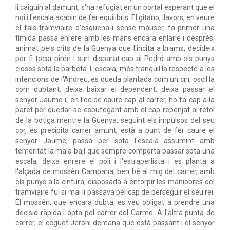
li caiguin al damunt, s'ha refugiat en un portal esperant que el
noi i l'escala acabin de fer equilibris. El gitano, llavors, en veure
el fals tramviaire d'esquena i sense màuser, fa primer una
tímida passa enrere amb les mans encara enlaire i després,
animat pels crits de la Guenya que l'incita a brams, decideix
per fi tocar pirén i surt disparat cap al Pedró amb els punys
closos sota la barbeta. L'escala, més tranquil·la respecte a les
intencions de l'Andreu, es queda plantada com un ciri, oscil·la
com dubtant, deixa baixar el dependent, deixa passar el
senyor Jaume i, en lloc de caure cap al carrer, ho fa cap a la
paret per quedar-se esbufegant amb el cap repenjat al rètol
de la botiga mentre la Guenya, seguint els impulsos del seu
cor, es precipita carrer amunt, està a punt de fer caure el
senyor Jaume, passa per sota l'escala assumint amb
temeritat la mala bají que sempre comporta passar sota una
escala, deixa enrere el poli i l'estraperlista i es planta a
l'alçada de mossèn Campana, ben bé al mig del carrer, amb
els punys a la cintura, disposada a entorpir les maniobres del
tramviaire ful si mai li passava pel cap de perseguir el seu rei.
El mossèn, que encara dubta, es veu obligat a prendre una
decisió ràpida i opta pel carrer del Carme. A l'altra punta de
carrer, el ceguet Jeroni demana què està passant i el senyor