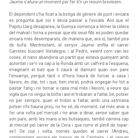
Jaume s'atura un moment per fer-li'n un resum brevíssim.
El dependent s'ha ficat a la botiga de gènere de punt i encara
es pregunta què coi li devia passar a l'escala. Així que el
Papitu Llarg desapareix, la Guenya comença a témer la còlera
del malvat i torna a pensar que els seus fills es poden quedar
encara més desemparats, de manera que, ara sí, també pira
de bufa. Mentrestant, el senyor Jaume enfila el carrer
Carretes buscant Vistalegre, i al Pedró, veient com van les
coses, el nano abandona un partit que estava guanyant amb
autoritat i se'n va cap a la Ronda amb un calfred a l'esquena,
imaginant el bati que li caurà al damunt quan son pare
l'enxampi, perquè tard o d'hora haurà de tornar a casa i
llavors, és clar, tot i que, ben mirat, podria engegar-ho tot a
pastar fang i no tornar a casa mai més i llavors, a veure qui
vigila que no vingui la bòfia i així el trobaran a faltar, bé, potser
no per sempre, quan el trobin a faltar, amb una setmana
potser n'hi hauria prou, no ho sé, de moment, val més anar a
fer una volta pel mercat i no anar a dinar, sense saber que
son pare, amb les mans a les butxaques, també camina cap
al mercat pel carrer de la Cera i que corre el perill de topar-
se'l. De cop i volta, només queden al carrer l'Andreu,
contemplant encara els baixos de la Carmeta, i el ceguet