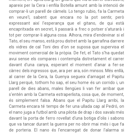
apareix per la Cera i enfila Botella amunt amb la intenció de
comprar-li un parell de càmels. Lo tengo rubio, fa la Carmeta
en veure'l, sabent que encara no la pot sentir, però
expressant així l'esperança que el gitano, de qui està
encapritxada en secret, li passarà a frec o potser s'aturarà i
tot per comprar-li alguna cosa. Alhora, mira d'endevinar si el
Tato, el seu manso, està prou distret amb la garrafina darrere
els vidres de cal Toni des d'on se suposa que supervisa el
moviment comercial de la pròpia. De fet, el Tato s'ha quedat
avui sense els compares i contempla distretament el carrer
davant d'una canya, esperant el moment d'anar a fer-se
càrrec dels ingressos que, ara per ara, són minsos. Més enllà,
al carrer de la Cera, la Guenya segueix d'amagat el Papitu
Llarg perquè, tothom ho sap, el seu home és un corrido i, un
parell de dies abans, males llengües li van fer arribar que
s'entén amb la Carmeta estraperlista, cosa que, de moment,
és simplement falsa. Abans que el Papitu Llarg arribi, la
Carmeta encara té temps de fer una ullada cap al Pedró, on
el nano juga a futbol amb una pilota de drap i dos xavals més
davant la porta de ferro rovellat d'una botiga d'olis i sabons
que va tancar durant la guerra per no obrir mai més i que fa
de porteria. El nano és l'encarregat de donar l'alarma si