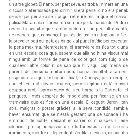
un altre glopet. El nano, per part seva, es troba immers en una
discussió aferrissada per dirimir si era penal o no era penal,
sense que per això se li pugui retreure res, ja que el malvat
policia Matamala es presenta sempre per la banda del Pedró i
res no fa sospitar que també podria fer-ho per l'altre cantó,
de manera que, convençut que és de justícia i disposat a fer-
la prevaler peti qui peti, es dirigeix al punt fatídic per executar
la pena màxima. Mentrestant, el tramviaire es fica tot d'una
en una escala, cosa que, sabent que allà no hi ha viscut mai
ningú amb uniforme de pana de color gos com fuig o de
qualsevol altre color ni se sap que hi visqui cap mena de
parent de persona uniformada, hauria resultat altament
sospitosa si algú s'hi hagués fixat, la Guenya, per exemple,
que el tenia al davant mateix, però la gitana està massa
ocupada amb l'aproximació del seu home a la Carmeta, el
penques, i més després del moc d'ahir, per fixar-se en un
tramviaire que es fica en una escala. El ceguet Jeroni, tan
sols, malgrat o potser gràcies a la seva condició, sembla
haver ensumat que se n'està gestant una de sonada i ha
emmudit de sobte, deixant el carrer com suspès i l'aire
silenciós, presagi inequívoc de fets funestos i a més a més
imminents, mentre el dependent s'enfila a l'escala, disposat a