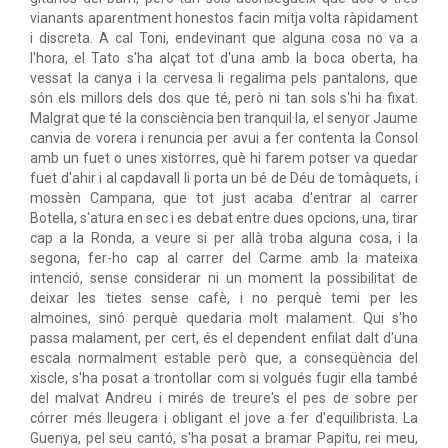
vianants aparentment honestos facin mitja volta ràpidament
i discreta. A cal Toni, endevinant que alguna cosa no va a
l'hora, el Tato s'ha alçat tot d'una amb la boca oberta, ha
vessat la canya i la cervesa li regalima pels pantalons, que
són els millors dels dos que té, però ni tan sols s'hi ha fixat.
Malgrat que té la consciència ben tranquil·la, el senyor Jaume
canvia de vorera i renuncia per avui a fer contenta la Consol
amb un fuet o unes xistorres, què hi farem potser va quedar
fuet d'ahir i al capdavall li porta un bé de Déu de tomàquets, i
mossèn Campana, que tot just acaba d'entrar al carrer
Botella, s'atura en sec i es debat entre dues opcions, una, tirar
cap a la Ronda, a veure si per allà troba alguna cosa, i la
segona, fer-ho cap al carrer del Carme amb la mateixa
intenció, sense considerar ni un moment la possibilitat de
deixar les tietes sense cafè, i no perquè temi per les
almoines, sinó perquè quedaria molt malament. Qui s'ho
passa malament, per cert, és el dependent enfilat dalt d'una
escala normalment estable però que, a conseqüència del
xiscle, s'ha posat a trontollar com si volgués fugir ella també
del malvat Andreu i mirés de treure's el pes de sobre per
córrer més lleugera i obligant el jove a fer d'equilibrista. La
Guenya, pel seu cantó, s'ha posat a bramar Papitu, rei meu,