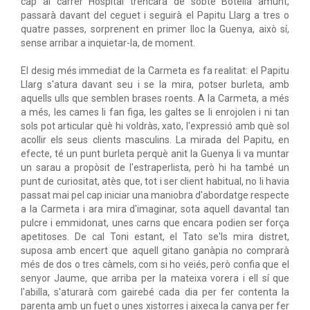
cap al carrer Hospital trencarà de sobte Botella amunt,
passarà davant del ceguet i seguirà el Papitu Llarg a tres o
quatre passes, sorprenent en primer lloc la Guenya, això sí,
sense arribar a inquietar-la, de moment.
El desig més immediat de la Carmeta es fa realitat: el Papitu
Llarg s'atura davant seu i se la mira, potser burleta, amb
aquells ulls que semblen brases roents. A la Carmeta, a més
a més, les cames li fan figa, les galtes se li enrojolen i ni tan
sols pot articular què hi voldràs, xato, l'expressió amb què sol
acollir els seus clients masculins. La mirada del Papitu, en
efecte, té un punt burleta perquè anit la Guenya li va muntar
un sarau a propòsit de l'estraperlista, però hi ha també un
punt de curiositat, atès que, tot i ser client habitual, no li havia
passat mai pel cap iniciar una maniobra d'abordatge respecte
a la Carmeta i ara mira d'imaginar, sota aquell davantal tan
pulcre i emmidonat, unes carns que encara podien ser força
apetitoses. De cal Toni estant, el Tato se'ls mira distret,
suposa amb encert que aquell gitano ganàpia no comprarà
més de dos o tres càmels, com si ho veiés, però confia que el
senyor Jaume, que arriba per la mateixa vorera i ell sí que
l'abilla, s'aturarà com gairebé cada dia per fer contenta la
parenta amb un fuet o unes xistorres i aixeca la canya per fer