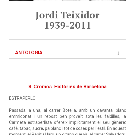
Jordi Teixidor
1939-2011
ANTOLOGIA
8. Cromos. Històries de Barcelona
ESTRAPERLO
Passada la una, al carrer Botella, amb un davantal blanc
emmidonat i un rebost ben proveït sota les faldilles, la
Carmeta estraperlista ofereix implícitament el seu gènere:
cafè, tabac, sucre, pa blanc i tot de coses per l'estil. En aquest
moment, el Papitu Llarg, un gitano que viu al carrer Salvadors,