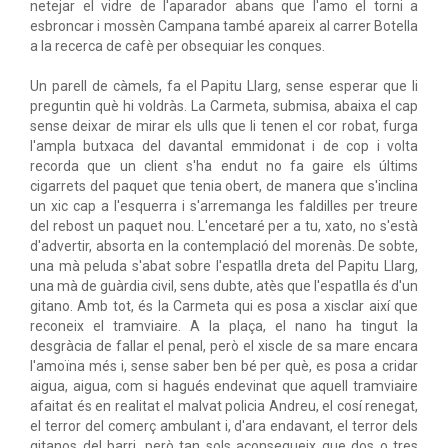
netejar el vidre de l'aparador abans que l'amo el torni a
esbroncar i mossèn Campana també apareix al carrer Botella
a la recerca de cafè per obsequiar les conques.
Un parell de càmels, fa el Papitu Llarg, sense esperar que li
preguntin què hi voldràs. La Carmeta, submisa, abaixa el cap
sense deixar de mirar els ulls que li tenen el cor robat, furga
l'ampla butxaca del davantal emmidonat i de cop i volta
recorda que un client s'ha endut no fa gaire els últims
cigarrets del paquet que tenia obert, de manera que s'inclina
un xic cap a l'esquerra i s'arremanga les faldilles per treure
del rebost un paquet nou. L'encetaré per a tu, xato, no s'està
d'advertir, absorta en la contemplació del morenàs. De sobte,
una mà peluda s'abat sobre l'espatlla dreta del Papitu Llarg,
una mà de guàrdia civil, sens dubte, atès que l'espatlla és d'un
gitano. Amb tot, és la Carmeta qui es posa a xisclar així que
reconeix el tramviaire. A la plaça, el nano ha tingut la
desgràcia de fallar el penal, però el xiscle de sa mare encara
l'amoïna més i, sense saber ben bé per què, es posa a cridar
aigua, aigua, com si hagués endevinat que aquell tramviaire
afaitat és en realitat el malvat policia Andreu, el cosí renegat,
el terror del comerç ambulant i, d'ara endavant, el terror dels
gitanos del barri, però tan sols aconsegueix que dos o tres