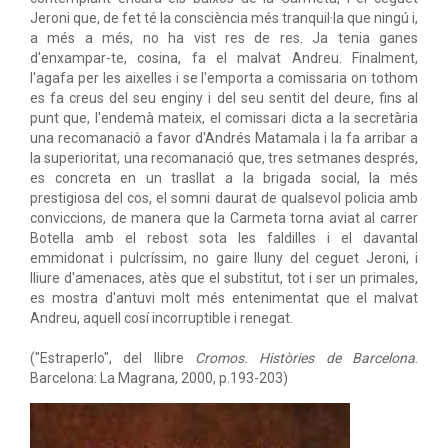
Jeroni que, de fet té la consciència més tranquil·la que ningú i,
a més a més, no ha vist res de res. Ja tenia ganes
d'enxampar-te, cosina, fa el malvat Andreu. Finalment,
l'agafa per les aixelles i se l'emporta a comissaria on tothom
es fa creus del seu enginy i del seu sentit del deure, fins al
punt que, l'endemà mateix, el comissari dicta a la secretària
una recomanació a favor d'Andrés Matamala i la fa arribar a
la superioritat, una recomanació que, tres setmanes després,
es concreta en un trasllat a la brigada social, la més
prestigiosa del cos, el somni daurat de qualsevol policia amb
conviccions, de manera que la Carmeta torna aviat al carrer
Botella amb el rebost sota les faldilles i el davantal
emmidonat i pulcríssim, no gaire lluny del ceguet Jeroni, i
lliure d'amenaces, atès que el substitut, tot i ser un primales,
es mostra d'antuvi molt més entenimentat que el malvat
Andreu, aquell cosí incorruptible i renegat.
("Estraperlo", del llibre
Cromos. Històries de Barcelona
.
Barcelona: La Magrana, 2000, p.193-203)