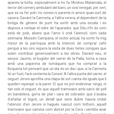
apareix la bòfia, especialment si ho fa l'Andreu Matamala, el
terror del comerç ambulant del barri, un cosí renegat, per cert,
que es va fer poli i no coneix ni parents ni amics quan surt de
cacera. Davant la Carmeta, a l'altra vorera, el dependent de la
botiga de gènere de punt ha sortit amb una escala i es
disposa a netejar el vidre de l'aparador, que Déu n'hi do com
està de pols, abans que l'amo li cridi l'atenció com cada
setmana. Mossèn Campana, el rector actual, ha sortit fa mig
minut de la parròquia amb la intenció de comprar cafè
perquè a les cinc espera la visita de dues tietes conques que
solen contribuir generosament a les obres. Davant seu, el
senyor Jaume, el bugidor del carrer de la Palla, torna a casa
amb una paperina de tomàquets que ha comprat a la
Boqueria tot pensant que un dia és un dia i que, si la Carmeta
té un fuet, farà contenta la Consol. A l'altra punta del carrer, el
ceguet Jeroni aprofita una clapa de sol i canta els iguals que li
queden repenjat a la paret. El que no pot endevinar ningú, ni
tan sols el ceguet, és que aquell tramviaire amb sarró de pell
en bandolera, gorra de plat i cara de cobrador que s'acaba
d'afaitar el bigoti, un detall que sens dubte hauria cridat
l'atenció d'en Jeroni si hagués nascut com tothom, aquell
tramviaire que camina com distret per la Cera i sembla anar