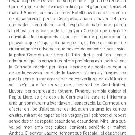
res, la culpa serà seva com sempre que algú ha de rebre. La
Carmeta, que potser té més motius que el gitano per témer el
malvat Andreu, arrenca a córrer Botella avall amb la intenció
de desaparèixer per la Cera però, abans d'haver fet tres
gambades, s'entrebanca amb l'espatlla de cabrit que guarda
al rebost, un encàrrec de la senyora Conxita que demà té
convidats de compromís i que, en lloc de proporcionar la
plusvàlua que s'espera d'una espatlla, s'afegeix al cúmul de
circumstàncies adverses que havien de concórrer per enviar
la pobra Carmeta per terra. El Tato, dret a cal Toni, sense
adonar-se que la canya li regalima pantalons avall però veient
la Carmeta rodolar per terra, decideix de sobte quedar a
deure la cervesa i surt de la taverna, s'esmuny fregant les
parets sense mirar enrere per no convertir-se en estàtua de
sal i se'n va a fer un volt cap al mercat de Sant Antoni.
Llavors, per sorpresa de tothom, l'Andreu sembla oblidar el
Papitu Llarg, es gira cap a la Carmeta i la cara se li il·lumina
amb un somriure malèvol davant l'espectacle. La Carmeta, en
efecte, en lloc d'aixecar-se, es debat en va amb les cames
enlaire, mirant de tapar-se les vergonyes i sobretot el rebost
sense deixar de repetir, casundena, casundena. Mira, una que
va pel món amb tres cuixes, comenta sardònic el malvat
Andreu. El senyor Jaume, tement que l'escala i el dependent