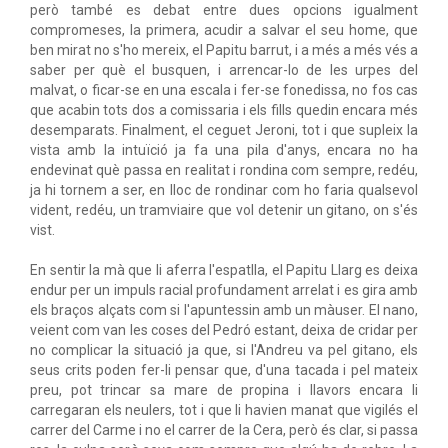
però també es debat entre dues opcions igualment
compromeses, la primera, acudir a salvar el seu home, que
ben mirat no s'ho mereix, el Papitu barrut, i a més a més vés a
saber per què el busquen, i arrencar-lo de les urpes del
malvat, o ficar-se en una escala i fer-se fonedissa, no fos cas
que acabin tots dos a comissaria i els fills quedin encara més
desemparats. Finalment, el ceguet Jeroni, tot i que supleix la
vista amb la intuïció ja fa una pila d'anys, encara no ha
endevinat què passa en realitat i rondina com sempre, redéu,
ja hi tornem a ser, en lloc de rondinar com ho faria qualsevol
vident, redéu, un tramviaire que vol detenir un gitano, on s'és
vist.
En sentir la mà que li aferra l'espatlla, el Papitu Llarg es deixa
endur per un impuls racial profundament arrelat i es gira amb
els braços alçats com si l'apuntessin amb un màuser. El nano,
veient com van les coses del Pedró estant, deixa de cridar per
no complicar la situació ja que, si l'Andreu va pel gitano, els
seus crits poden fer-li pensar que, d'una tacada i pel mateix
preu, pot trincar sa mare de propina i llavors encara li
carregaran els neulers, tot i que li havien manat que vigilés el
carrer del Carme i no el carrer de la Cera, però és clar, si passa