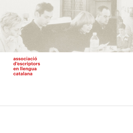
Vés
al
contingut
N
pr