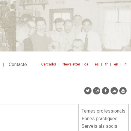
Contacte
Cercador
Newsletter
ca
es
fr
en
it
Menu
idiomes
top
Temes professionals
Menu
Bones pràctiques
lateral
Serveis als socis