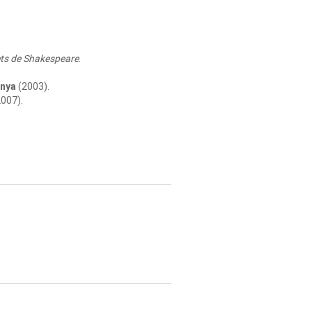
ets de Shakespeare
.
unya
(2003).
007).