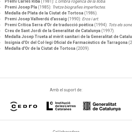
Premi Carles Riba
(1981):
L'ombra rogenca de la lloba
.
Premi Josep Pla
(1985):
Tretze biografies imperfectes
.
Medalla de Plata de la Ciutat de Tortosa
(1986).
Premi Josep Vallverdú d'assaig
(1990):
Eros i art
.
Premi Crítica Serra d'Or de traducció poètica
(1994):
Tots els son
Creu de Sant Jordi de la Generalitat de Catalunya
(1997).
Medalla Josep Trueta al mèrit sanitari de la Generalitat de Catal
Insígnia d'Or del Col·legi Oficial de Farmacèutics de Tarragona
(2
Medalla d'Or de la Ciutat de Tortosa
(2009).
Amb el suport de:
Col·laboradors