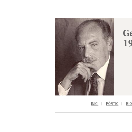
G
1
INICI
PÒRTIC
BI