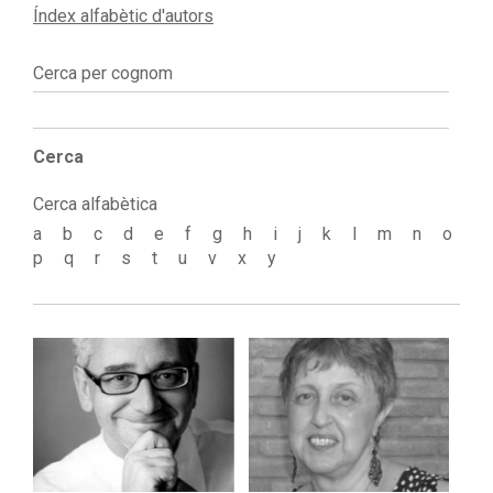
Índex alfabètic d'autors
Cerca per cognom
Cerca
Cerca alfabètica
a
b
c
d
e
f
g
h
i
j
k
l
m
n
o
p
q
r
s
t
u
v
x
y