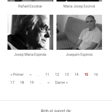
Rafael Escobar
Maria Josep Escrivà
Josep Maria Espinàs
Joaquim Espinós
Paginació
Primera
« Primer
Pàgina
‹‹
…
Page
11
Page
12
Page
13
Page
14
Pàgina
15
Page
16
pàgina
anterior
actual
Page
17
Page
18
Page
19
…
Pàgina
››
Última
Darrer »
següent
pàgina
Amb el suport de: