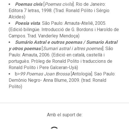
Poemas civis
[
Poemes civils
]. Rio de Janeiro:
Editora 7 letras, 1998. (Trad. Ronald Pólito i Sérgio
Alcides)
Poesia vista
. São Paulo: Amauta-Ateliê, 2005.
(Edició bilingüe. Introducció de G. Bordons i Haroldo de
Campos. Trad. Vanderley Mendoça)
Sumário Astral e outros poemas / Sumario Astral
y otros poemas
[
Sumari astral i altres poemes
]. São
Paulo: Amauta, 2006. (Edició en català, castellà i
portuguès. Pròleg de Ronald Polito i traduccions de
Ronald Polito i Pere Galceran-Uyà)
b>
99 Poemas Joan Brossa
[Antologia]. Sao Paulo:
Demônio Negro- Anna Blume, 2009. (trad. Ronald
Polito)
Amb el suport de: