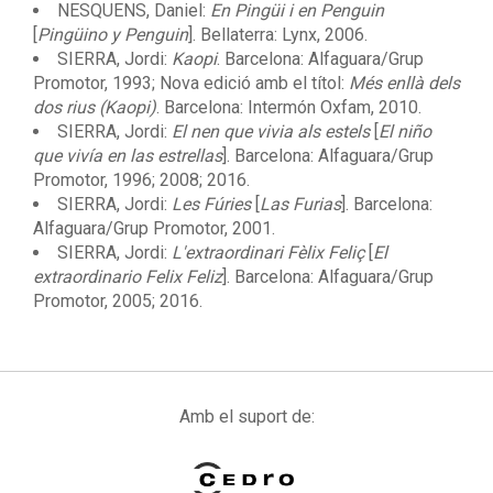
NESQUENS, Daniel:
En Pingüi i en Penguin
[
Pingüino y Penguin
]. Bellaterra: Lynx, 2006.
SIERRA, Jordi:
Kaopi
. Barcelona: Alfaguara/Grup
Promotor, 1993; Nova edició amb el títol:
Més enllà dels
dos rius (Kaopi)
. Barcelona: Intermón Oxfam, 2010.
SIERRA, Jordi:
El nen que vivia als estels
[
El niño
que vivía en las estrellas
]. Barcelona: Alfaguara/Grup
Promotor, 1996; 2008; 2016.
SIERRA, Jordi:
Les Fúries
[
Las Furias
]. Barcelona:
Alfaguara/Grup Promotor, 2001.
SIERRA, Jordi:
L'extraordinari Fèlix Feliç
[
El
extraordinario Felix Feliz
]. Barcelona: Alfaguara/Grup
Promotor, 2005; 2016.
Amb el suport de: