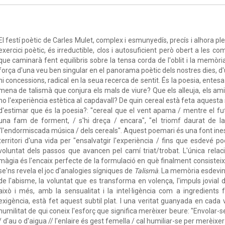
El festí poètic de Carles Mulet, complex i esmunyedís, precís i alhora p
exercici poètic, és irreductible, clos i autosuficient però obert a les co
que caminarà fent equilibris sobre la tensa corda de l'oblit i la memòr
força d'una veu ben singular en el panorama poètic dels nostres dies, d
ni concessions, radical en la seua recerca de sentit. És la poesia, ente
mena de talismà que conjura els mals de viure? Que els alleuja, els ami
no l'experiència estètica al capdavall? De quin cereal està feta aquesta
d'estimar que és la poesia?: "cereal que el vent apama / mentre el fut
una fam de forment, / s'hi dreça / encara", "el triomf daurat de la
"l'endormiscada música / dels cereals". Aquest poemari és una font ines
territori d'una vida per "ensalvatgir l'experiència / fins que esdevé poèt
voluntat dels passos que avancen pel camí triat/trobat. L'única rel
màgia és l'encaix perfecte de la formulació en què finalment consisteix 
se'ns revela el joc d'analogies sígniques de
Talismà
. La memòria esdevin
de l'abisme, la voluntat que es transforma en volença, l'impuls jovial del
això i més, amb la sensualitat i la intel·ligència com a ingredients
exigència, està fet aquest subtil plat. I una veritat guanyada en cada 
humilitat de qui coneix l'esforç que significa merèixer beure: "Envolar-se
/ d'au o d'aigua // l'enlaire és gest femella / cal humiliar-se per merèixer 