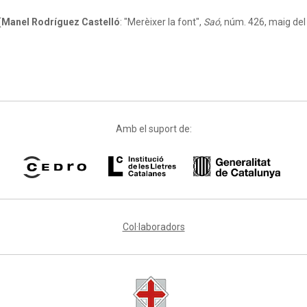
(
Manel Rodríguez Castelló
:
"Merèixer la font",
Saó
, núm. 426, maig del
Amb el suport de:
Col·laboradors