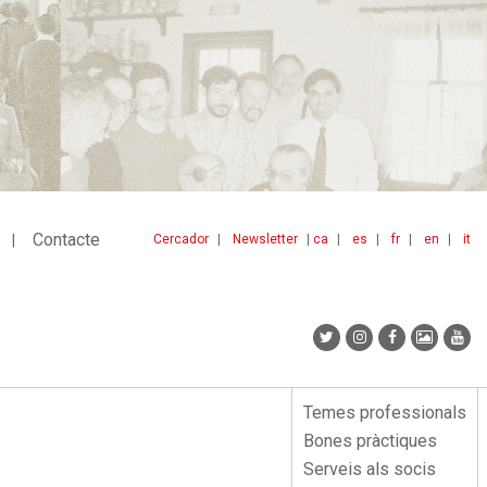
Contacte
Cercador
Newsletter
ca
es
fr
en
it
Menu
idiomes
top
Temes professionals
Menu
Bones pràctiques
lateral
Serveis als socis