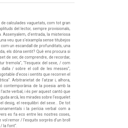
le de calculades vaguetats, com tot gran
mplituds del lector, sempre provisionals,
ia. Assenyalem, d'entrada, la misteriosa
'una veu que s'eixampla sense titubejos
sa com un escandall de profunditats, una
da, els dóna sentit? Què ens procura si
 set de ser, de comprendre, de recordar,
ur tremola", "l'esqueix del sexe, / com
 dalla / sobre el coll de les messes",
gotable d'ecos i sentits que recorren el
ica". Arbitrarietat de l'atzar i, alhora,
ació contemporània de la poesia amb la
l'acte verbal, i és per aquest cantó que
guda arcà, les mirades sobre l'esquelet
 desig, el reequilibri del sexe... De tot
 fonamentals i la perícia verbal com a
vers es fa eco entre les nostres coses,
 vol remor / l'esquitx sorprès d'un broll
/ la font".