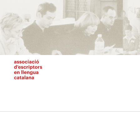
Vés
al
contingut
N
pr