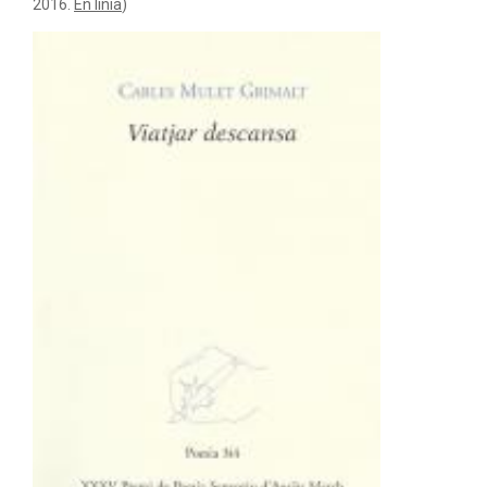
2016
.
En línia
)