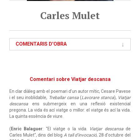
Carles Mulet
COMENTARIS D'OBRA
Comentari sobre Viatjar descansa
En clar diàleg amb el poemari d’un autor mític, Cesare Pavese
i el seu inoblidable,
Treballar cansa
(
L
a
vorare stanca
),
Viatjar
descansa
ens submergeix en una reflexió existencial
pregona. La vida és ací viatge o millor: el viatge és ací la vida.
La quinta essència de viure.
(
Enric Balaguer
:
"El viatge o la vida.
Viatjar descansa
de
Carles Mulet", dins del blog
A
tall d’invocació
, 28 d'octubre del