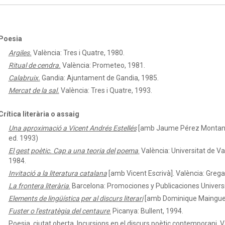
Poesia
Argiles.
València: Tres i Quatre, 1980.
Ritual de cendra.
València: Prometeo, 1981.
Calabruix.
Gandia: Ajuntament de Gandia, 1985.
Mercat de la sal.
València: Tres i Quatre, 1993.
Crítica literària o assaig
Una aproximació a Vicent Andrés Estellés
[amb Jaume Pérez Montaner]
ed. 1993)
El gest poètic. Cap a una teoria del poema
.
València: Universitat de Va
1984.
Invitació a la literatura catalana
[amb Vicent Escrivà]. València: Grega
La frontera literària
.
Barcelona: Promociones y Publicaciones Universi
Elements de lingüística per al discurs literari
[amb Dominique Mainguen
Fuster o l'estratègia del centaure
.
Picanya: Bullent, 1994.
Poesia, ciutat oberta. Incursions en el discurs poètic contemporani.
V