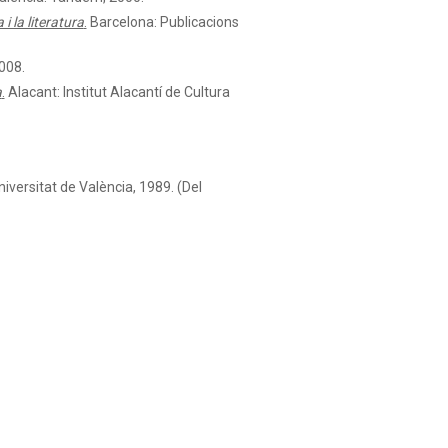
i la literatura
.
Barcelona: Publicacions
008.
a
.
Alacant: Institut Alacantí de Cultura
niversitat de València, 1989. (Del