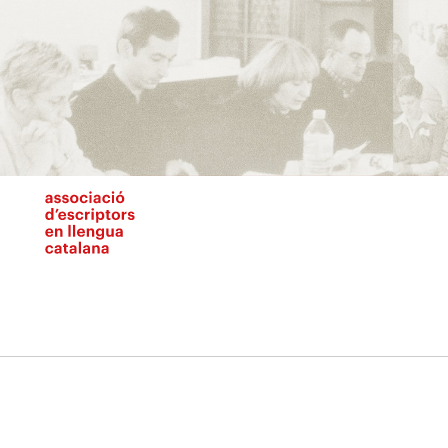
Vés
al
contingut
N
pr