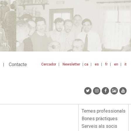
Contacte
Cercador
Newsletter
ca
es
fr
en
it
Menu
idiomes
top
Temes professionals
Menu
Bones pràctiques
lateral
Serveis als socis