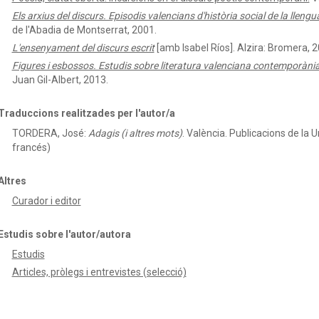
Els arxius del discurs. Episodis valencians d'història social de la llengua 
de l'Abadia de Montserrat, 2001.
L'ensenyament del discurs escrit
[amb Isabel Ríos]. Alzira: Bromera, 2
Figures i esbossos. Estudis sobre literatura valenciana contemporàni
Juan Gil-Albert, 2013.
Traduccions realitzades per l'autor/a
TORDERA, José:
Adagis (i altres mots)
.
València. Publicacions de la U
francés)
Altres
Curador i editor
Estudis sobre l'autor/autora
Estudis
Articles, pròlegs i entrevistes (selecció)