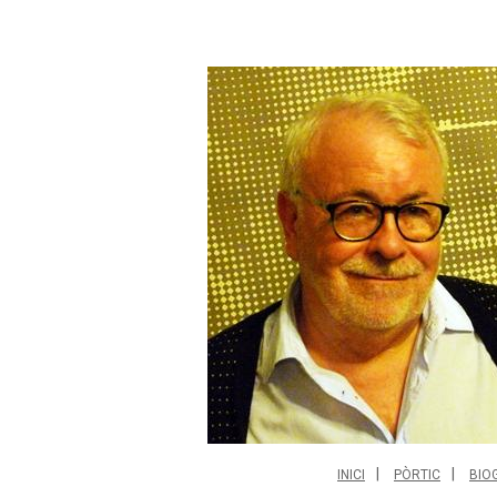
INICI
PÒRTIC
BIO