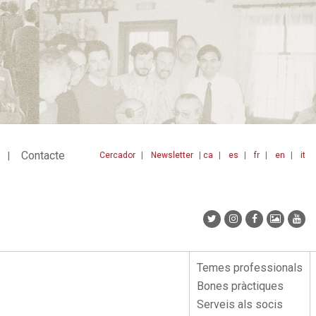
Contacte
Cercador
Newsletter
ca
es
fr
en
it
Menu
idiomes
top
Temes professionals
Menu
Bones pràctiques
lateral
Serveis als socis