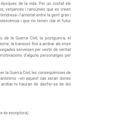
s èpoques de la vida. Per un costat els
es, venjances i rancúnies que es creen
tendresa i l'amistat entre la gent gran i
dolescència i que no tenen clar el futur
 de la Guerra Civil, la postguerra, el
sme, la transició fins a arribar als onze
vegades serveixen per vestir de veritat
s motivacions d'alguns personatges per
 la Guerra Civil, les conseqüències de
ois anònims –en aquest cas seran dones
arribar-hi hauran de desfer-se de les
 és escriptora)