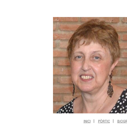
INICI
PÒRTIC
BIOGR