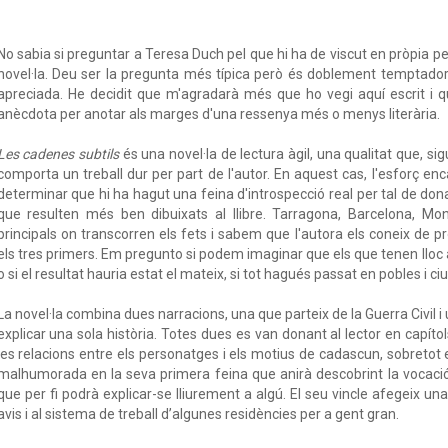
No sabia si preguntar a Teresa Duch pel que hi ha de viscut en pròpia pel
novel·la. Deu ser la pregunta més típica però és doblement temptador
apreciada. He decidit que m'agradarà més que ho vegi aquí escrit i 
anècdota per anotar als marges d'una ressenya més o menys literària.
Les cadenes subtils
és una novel·la de lectura àgil, una qualitat que, sig
comporta un treball dur per part de l'autor. En aquest cas, l'esforç en
determinar que hi ha hagut una feina d'introspecció real per tal de don
que resulten més ben dibuixats al llibre. Tarragona, Barcelona, Mon
principals on transcorren els fets i sabem que l'autora els coneix de
els tres primers. Em pregunto si podem imaginar que els que tenen llo
o si el resultat hauria estat el mateix, si tot hagués passat en pobles i ci
La novel·la combina dues narracions, una que parteix de la Guerra Civil i u
explicar una sola història. Totes dues es van donant al lector en capíto
les relacions entre els personatges i els motius de cadascun, sobretot e
malhumorada en la seva primera feina que anirà descobrint la vocació 
que per fi podrà explicar-se lliurement a algú. El seu vincle afegeix una
avis i al sistema de treball d’algunes residències per a gent gran.