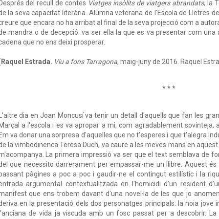
Després del recull de contes
Viatges insòlits de viatgers abrandats
, la
de la seva capacitat literària. Alumna veterana de l'Escola de Lletres 
creure que encara no ha arribat al final de la seva projecció com a autor
de mandra o de decepció: va ser ella la que es va presentar com una
cadena que no ens deixi prosperar.
(
Raquel Estrada.
Viu a fons Tarragona
, maig-juny de 2016. Raquel Estra
* * *
L'altre dia en Joan Moncusí va tenir un detall d'aquells que fan les gran
Marçal a l'escola i es va apropar a mi, com agradablement sovinteja, a
Em va donar una sorpresa d'aquelles que no t'esperes i que t'alegra in
de la vimbodinenca Teresa Duch, va caure a les meves mans en aquest 
m'acompanya. La primera impressió va ser que el text semblava de for
del que necessito darrerament per empassar-me un llibre. Aquest és 
passant pàgines a poc a poc i gaudir-ne el contingut estilístic i la r
entrada argumental contextualitzada en l'homicidi d'un resident d'u
manifest que ens trobem davant d'una novel·la de les que jo anomeno 
deriva en la presentació dels dos personatges principals: la noia jove 
l'anciana de vida ja viscuda amb un fosc passat per a descobrir. La b