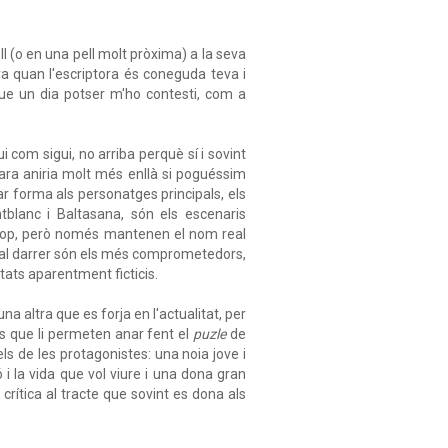
l (o en una pell molt pròxima) a la seva
a quan l'escriptora és coneguda teva i
que un dia potser m'ho contesti, com a
ui com sigui, no arriba perquè sí i sovint
cara aniria molt més enllà si poguéssim
ar forma als personatges principals, els
tblanc i Baltasana, són els escenaris
 prop, però només mantenen el nom real
c al darrer són els més comprometedors,
utats aparentment ficticis.
na altra que es forja en l'actualitat, per
ls que li permeten anar fent el
puzle
de
ls de les protagonistes: una noia jove i
i la vida que vol viure i una dona gran
 crítica al tracte que sovint es dona als