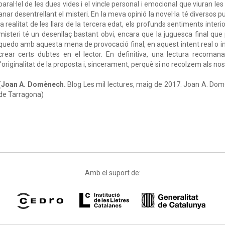
paral·lel de les dues vides i el vincle personal i emocional que viuran 
anar desentrellant el misteri. En la meva opinió la novel·la té diversos p
la realitat de les llars de la tercera edat, els profunds sentiments interi
misteri té un desenllaç bastant obvi, encara que la juguesca final que 
quedo amb aquesta mena de provocació final, en aquest intent real o ima
crear certs dubtes en el lector. En definitiva, una lectura recoman
l'originalitat de la proposta i, sincerament, perquè si no recolzem als no
(
Joan A. Domènech.
Blog Les mil lectures, maig de 2017. Joan A. Dom
de Tarragona)
Amb el suport de: