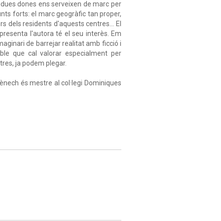
les dues dones ens serveixen de marc per
unts forts: el marc geogràfic tan proper,
ors dels residents d'aquests centres... El
presenta l'autora té el seu interès. Em
ginari de barrejar realitat amb ficció i
able que cal valorar especialment per
stres, ja podem plegar.
ènech és mestre al col·legi Dominiques