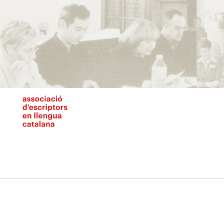
Vés
al
contingut
N
pr