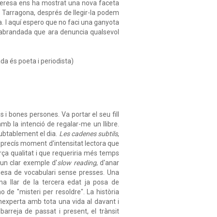
 Teresa ens ha mostrat una nova faceta
de Tarragona, després de llegir-la podem
a. I aquí espero que no faci una ganyota
 abrandada que ara denuncia qualsevol
da és poeta i periodista)
s i bones persones. Va portar el seu fill
mb la intenció de regalar-me un llibre.
dubtablement el dia.
Les cadenes subtils
,
precís moment d'intensitat lectora que
ça qualitat i que requeriria més temps
un clar exemple d'
slow reading
, d'anar
iquesa de vocabulari sense presses. Una
na llar de la tercera edat ja posa de
de "misteri per resoldre". La història
inexperta amb tota una vida al davant i
arreja de passat i present, el trànsit