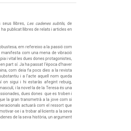
 seus llibres,
Les cadenes subtils
, de
ha publicat llibres de relats i articles en
 robustesa; em refereixo a la passió com
 es manifesta com una mena de vibració
ia i vital les dues dones protagonistes,
e en part sí. Ja ha passat l'època d'haver
na, com deia fa pocs dies a la revista
substantiu i a l'acte aquell nom queda
 on sigui i hi estaràs afegint rebuig,
culí, i la novel·la de la Teresa és una
apassionades, dues dones que es troben i
ue la gran transmetrà a la jove com si
eneracionals actuarà com el ressort que
tivar-se i a trobar al·licients a la seva
cadenes de la seva història, un argument