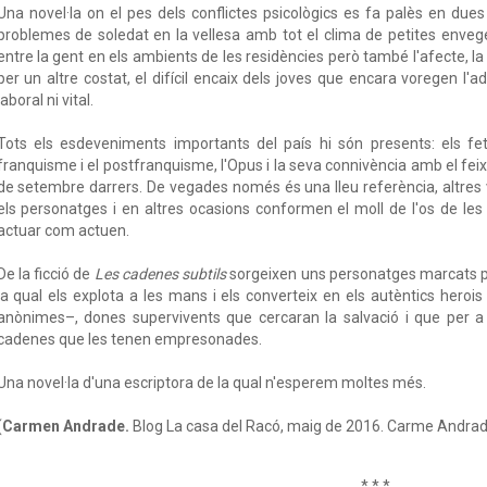
Una novel·la on el pes dels conflictes psicològics es fa palès en due
problemes de soledat en la vellesa amb tot el clima de petites enveg
entre la gent en els ambients de les residències però també l'afecte, la 
per un altre costat, el difícil encaix dels joves que encara voregen l'a
laboral ni vital.
Tots els esdeveniments importants del país hi són presents: els fets
franquisme i el postfranquisme, l'Opus i la seva connivència amb el feixi
de setembre darrers. De vegades només és una lleu referència, altres 
els personatges i en altres ocasions conformen el moll de l'os de le
actuar com actuen.
De la ficció de
Les cadenes subtils
sorgeixen uns personatges marcats per
la qual els explota a les mans i els converteix en els autèntics her
anònimes–, dones supervivents que cercaran la salvació i que per a 
cadenes que les tenen empresonades.
Una novel·la d'una escriptora de la qual n'esperem moltes més.
(
Carmen Andrade.
Blog La casa del Racó, maig de 2016. Carme Andrade
* * *