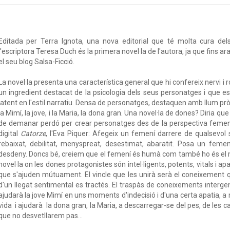
Editada per Terra Ignota, una nova editorial que té molta cura dels
l'escriptora Teresa Duch és la primera novel·la de l'autora, ja que fins ara 
el seu blog Salsa-Ficció.
La novel·la presenta una característica general que hi confereix nervi i
un ingredient destacat de la psicologia dels seus personatges i que
latent en l'estil narratiu. Densa de personatges, destaquen amb llum pròp
la Mimí, la jove, i la Maria, la dona gran. Una novel·la de dones? Diria qu
de demanar perdó per crear personatges des de la perspectiva femeni
digital
Catorze
, l'Eva Piquer: Afegeix un femení darrere de qualsevol 
rebaixat, debilitat, menyspreat, desestimat, abaratit. Posa un femení
desdeny. Doncs bé, creiem que el femení és humà com també ho és el mas
novel·la on les dones protagonistes són intel·ligents, potents, vitals i 
que s'ajuden mútuament. El vincle que les unirà serà el coneixement q
d'un llegat sentimental es tractés. El traspàs de coneixements interg
ajudarà la jove Mimí en uns moments d'indecisió i d'una certa apatia, a mo
vida i ajudarà la dona gran, la Maria, a descarregar-se del pes, de les 
que no desvetllarem pas...