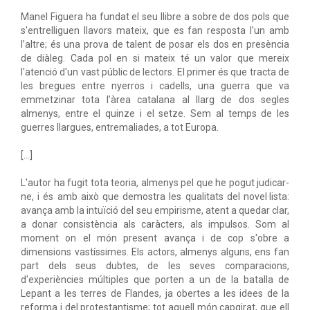
Manel Figuera ha fundat el seu llibre a sobre de dos pols que
s'entrelliguen llavors mateix, que es fan resposta l'un amb
l’altre; és una prova de talent de posar els dos en presència
de diàleg. Cada pol en si mateix té un valor que mereix
l'atenció d'un vast públic de lectors. El primer és que tracta de
les bregues entre nyerros i cadells, una guerra que va
emmetzinar tota l’àrea catalana al llarg de dos segles
almenys, entre el quinze i el setze. Sem al temps de les
guerres llargues, entremaliades, a tot Europa.
[...]
L'autor ha fugit tota teoria, almenys pel que he pogut judicar-
ne, i és amb això que demostra les qualitats del novel·lista:
avança amb la intuïció del seu empirisme, atent a quedar clar,
a donar consistència als caràcters, als impulsos. Som al
moment on el món present avança i de cop s'obre a
dimensions vastíssimes. Els actors, almenys alguns, ens fan
part dels seus dubtes, de les seves comparacions,
d'experiències múltiples que porten a un de la batalla de
Lepant a les terres de Flandes, ja obertes a les idees de la
reforma i del protestantisme; tot aquell món capgirat, que ell