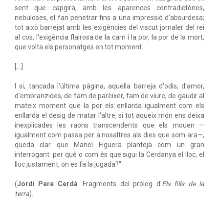
sent que capgira, amb les aparences contradictòries,
nebuloses, el fan penetrar fins a una impressió d'absurdesa;
tot això barrejat amb les exigències del viscut jornaler del rei
al cos, l'exigència flairosa de la carn i la por, la por de la mort,
que volta els personatges en tot moment.
[...]
I si, tancada l'última pàgina, aquella barreja d'odis, d'amor,
d'embranzides, de fam de parèixer, fam de viure, de gaudir al
mateix moment que la por els enllarda igualment com els
enllarda el desig de matar l'altre, si tot aqueix món ens deixa
inexplicades les raons transcendents que els mouen —
igualment com passa per a nosaltres als dies que som ara—,
queda clar que Manel Figuera planteja com un gran
interrogant: per què o com és que sigui la Cerdanya el lloc, el
lloc justament, on es fa la jugada?"
(
Jordi Pere Cerdà
. Fragments del pròleg d'
Els fills de la
terra
).