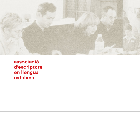
Vés
al
contingut
N
pr