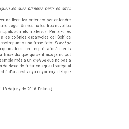
guen les dues primeres parts és difícil
er-ne llegit les anteriors per entendre
gaire segur. Si més no les tres novel·les
ncipals són els mateixos. Per això és
a a les colònies espanyoles del Golf de
 contrapunt a una frase feta:
El mal de
quan aterres en un país africà i sents
a frase diu que qui sent això ja no pot
s'assembla més a un
malson
que no pas a
i de desig de futur en aquest viatge al
 també d'una estranya enyorança del que
", 18 de juny de 2018.
En línia
)