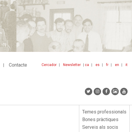
Contacte
Cercador
Newsletter
ca
es
fr
en
it
Menu
idiomes
top
Temes professionals
Menu
Bones pràctiques
lateral
Serveis als socis