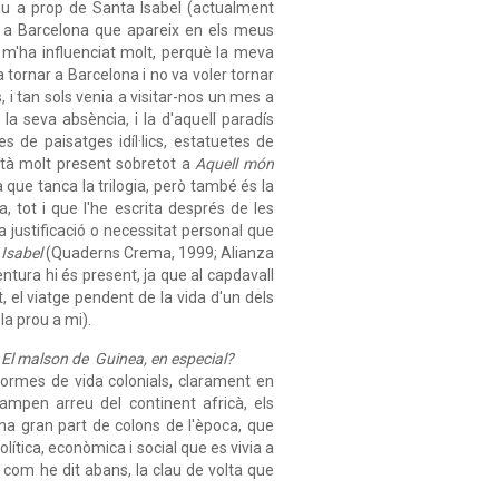
cau a prop de Santa Isabel (actualment
at a Barcelona que apareix en els meus
 m'ha influenciat molt, perquè la meva
tornar a Barcelona i no va voler tornar
i tan sols venia a visitar-nos un mes a
la seva absència, i la d'aquell paradís
 de paisatges idíl·lics, estatuetes de
està molt present sobretot a
Aquell món
la que tanca la trilogia, però també és la
a, tot i que l'he escrita després de les
 justificació o necessitat personal que
 Isabel
(Quaderns Crema, 1999; Alianza
entura hi és present, ja que al capdavall
 el viatge pendent de la vida d'un dels
la prou a mi).
en El malson de Guinea, en especial?
s formes de vida colonials, clarament en
ampen arreu del continent africà, els
 una gran part de colons de l'època, que
política, econòmica i social que es vivia a
, com he dit abans, la clau de volta que