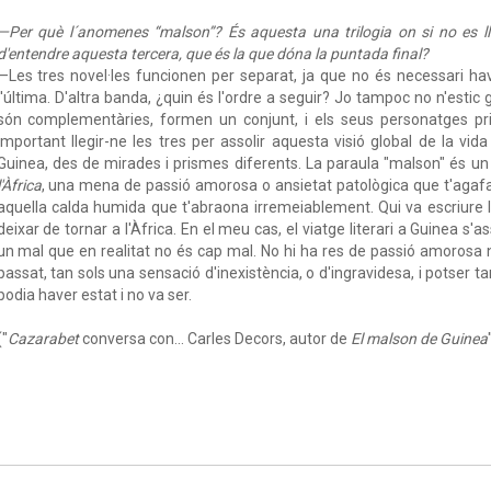
—Per què l´anomenes “malson”? És aquesta una trilogia on si no es lli
d'entendre aquesta tercera, que és la que dóna la puntada final?
—Les tres novel·les funcionen per separat, ja que no és necessari hav
l'última. D'altra banda, ¿quin és l'ordre a seguir? Jo tampoc no n'estic 
són complementàries, formen un conjunt, i els seus personatges pri
important llegir-ne les tres per assolir aquesta visió global de la vid
Guinea, des de mirades i prismes diferents. La paraula "malson" és un
l'Àfrica
, una mena de passió amorosa o ansietat patològica que t'agafa 
aquella calda humida que t'abraona irremeiablement. Qui va escriure l
deixar de tornar a l'Àfrica. En el meu cas, el viatge literari a Guinea 
un mal que en realitat no és cap mal. No hi ha res de passió amorosa n
passat, tan sols una sensació d'inexistència, o d'ingravidesa, i potser
podia haver estat i no va ser.
("
Cazarabet
conversa con... Carles Decors, autor de
El malson de Guinea