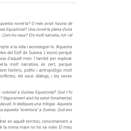
 aquesta novel·la? O més aviat hauria de
inea Equatorial? Una novel·la plena d'una
Com ho veus? Ets molt narratiu, tot i el
epte a la vida i aconseguir-lo. Aquesta
oles del Golf de Guinea. L'escric perquè
ncia d'aquell món. I també per explicar
el·la molt narrativa, és cert, perquè
ext històric, polític i antropològic molt
flictes, els seus diàlegs, i les seves
colonial a Guinea Equatorial? Què t´hi
ns? Segurament això ha estat fonamental,
pdavall, hi dediques una trilogia. Aquesta
nca aquesta "aventura" a Guinea. Què ens
.
at en aquell territori, concretament a
què la meva mare no ho va voler. El meu