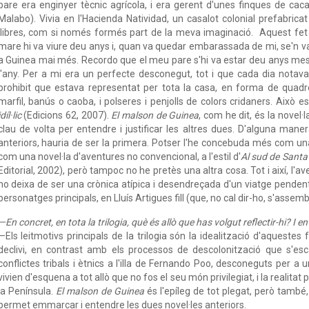
pare era enginyer tècnic agrícola, i era gerent d'unes finques de ca
Malabo). Vivia en l'Hacienda Natividad, un casalot colonial prefabric
llibres, com si només formés part de la meva imaginació. Aquest fet
mare hi va viure deu anys i, quan va quedar embarassada de mi, se'n va 
a Guinea mai més. Recordo que el meu pare s'hi va estar deu anys mes, 
l'any. Per a mi era un perfecte desconegut, tot i que cada dia notava 
prohibit que estava representat per tota la casa, en forma de quadres
marfil, banús o caoba, i polseres i penjolls de colors cridaners. Això 
idíl·lic
(Edicions 62, 2007).
El malson de Guinea
, com he dit, és la novel·
clau de volta per entendre i justificar les altres dues. D'alguna maner
anteriors, hauria de ser la primera. Potser l'he concebuda més com una
com una novel·la d'aventures no convencional, a l'estil d'
Al sud de Santa
Editorial, 2002), però tampoc no he pretès una altra cosa. Tot i així, l'av
no deixa de ser una crònica atípica i desendreçada d'un viatge pendent,
personatges principals, en Lluís Artigues fill (que, no cal dir-ho, s'assemb
—En concret, en tota la trilogia, què és allò que has volgut reflectir-hi? I 
—Els leitmotivs principals de la trilogia són la idealització d'aqueste
declivi, en contrast amb els processos de descolonització que s'esc
conflictes tribals i ètnics a l'illa de Fernando Poo, desconeguts per a
vivien d'esquena a tot allò que no fos el seu món privilegiat, i la realitat 
la Península.
El malson de Guinea
és l'epíleg de tot plegat, però també
permet emmarcar i entendre les dues novel·les anteriors.