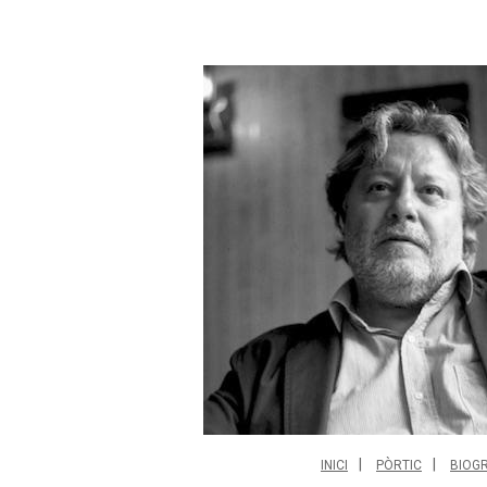
INICI
PÒRTIC
BIOGR