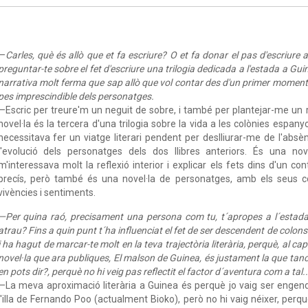
—
Carles, què és allò que et fa escriure? O et fa donar el pas d'escriure
preguntar-te sobre el fet d'escriure una trilogia dedicada a l'estada a Gu
narrativa molt ferma que sap allò que vol contar des d'un primer moment. 
pes imprescindible dels personatges.
—
Escric per treure'm un neguit de sobre, i també per plantejar-me un r
novel·la és la tercera d'una trilogia sobre la vida a les colònies espany
necessitava fer un viatge literari pendent per deslliurar-me de l'absè
l'evolució dels personatges dels dos llibres anteriors. És una nov
m'interessava molt la reflexió interior i explicar els fets dins d'un cont
precís, però també és una novel·la de personatges, amb els seus con
vivències i sentiments.
—Per quina raó, precisament una persona com tu, t´apropes a l´estada 
atrau? Fins a quin punt t´ha influenciat el fet de ser descendent de colo
i ha hagut de marcar-te molt en la teva trajectòria literària, perquè, al ca
novel·la que ara publiques, El malson de Guinea, és justament la que ta
en pots dir?, perquè no hi veig pas reflectit el factor d´aventura com a tal..
—La meva aproximació literària a Guinea és perquè jo vaig ser engendr
l'illa de Fernando Poo (actualment Bioko), però no hi vaig néixer, per