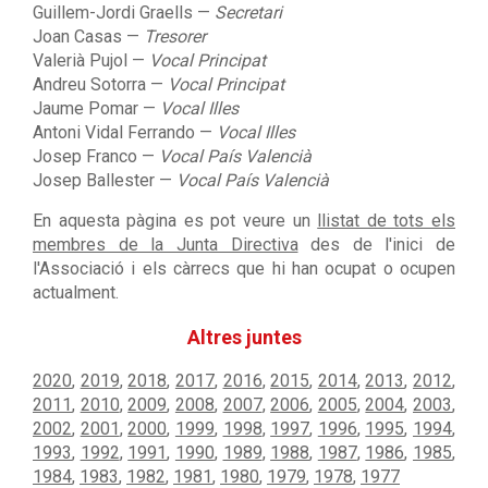
Guillem-Jordi Graells —
Secretari
Joan Casas —
Tresorer
Valerià Pujol —
Vocal Principat
Andreu Sotorra —
Vocal Principat
Jaume Pomar
—
Vocal Illes
Antoni Vidal Ferrando
—
Vocal Illes
Josep Franco
—
Vocal País Valencià
Josep Ballester
—
Vocal País Valencià
En aquesta pàgina es pot veure un
llistat de tots els
membres de la Junta Directiva
des de l'inici de
l'Associació i els càrrecs que hi han ocupat o ocupen
actualment.
Altres juntes
2020
,
2019
,
2018
,
2017
,
2016
,
2015
,
2014
,
2013
,
2012
,
2011
,
2010
,
2009
,
2008
,
2007
,
2006
,
2005
,
2004
,
2003
,
2002
,
2001
,
2000
,
1999
,
1998
,
1997
,
1996
,
1995
,
1994
,
1993
,
1992
,
1991
,
1990
,
1989
,
1988
,
1987
,
1986
,
1985
,
1984
,
1983
,
1982
,
1981
,
1980
,
1979
,
1978
,
1977