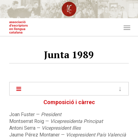
Vés
al
contingut
Togg
navig
Junta 1989
Main
navigation
Composició i càrrec
Joan Fuster
—
President
Montserrat Roig
—
Vicepresidenta Principat
Antoni Serra —
Vicepresident Illes
Jaume Pérez Montaner
—
Vicepresident País Valencià