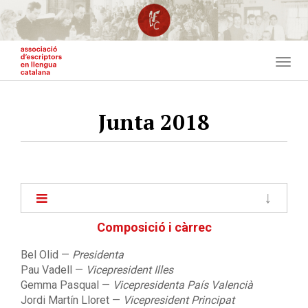
Vés
al
contingut
Togg
navig
Junta 2018
Main
navigation
Composició i càrrec
Bel Olid —
Presidenta
Pau Vadell —
Vicepresident Illes
Gemma Pasqual
—
Vicepresidenta País Valencià
Jordi Martín Lloret
—
Vicepresident Principat