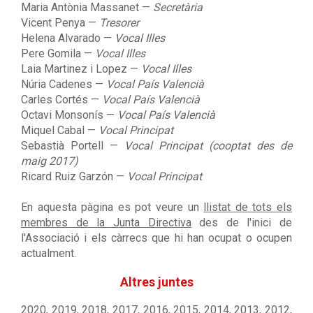
Maria Antònia Massanet
—
Secretària
Vicent Penya
—
Tresorer
Helena Alvarado
—
Vocal Illes
Pere Gomila
—
Vocal Illes
Laia Martinez i Lopez
—
Vocal Illes
Núria Cadenes —
Vocal País Valencià
Carles Cortés —
Vocal País Valencià
Octavi Monsonís
—
Vocal País Valencià
Miquel Cabal
—
Vocal Principat
Sebastià Portell —
Vocal Principat (cooptat des de
maig 2017)
Ricard Ruiz Garzón —
Vocal Principat
En aquesta pàgina es pot veure un
llistat de tots els
membres de la Junta Directiva
des de l'inici de
l'Associació i els càrrecs que hi han ocupat o ocupen
actualment.
Altres juntes
2020
,
2019
,
2018
,
2017
,
2016
,
2015
,
2014
,
2013
,
2012
,