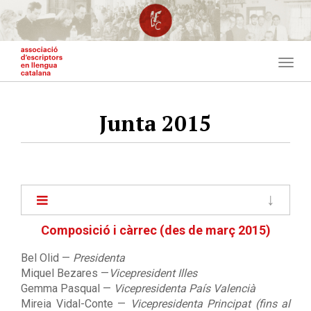
Vés
al
contingut
Togg
navig
Junta 2015
Main
navigation
Composició i càrrec (des de març 2015)
Bel Olid —
Presidenta
Miquel Bezares —
Vicepresident Illes
Gemma Pasqual —
Vicepresidenta País Valencià
Mireia Vidal-Conte —
Vicepresidenta Principat (fins al