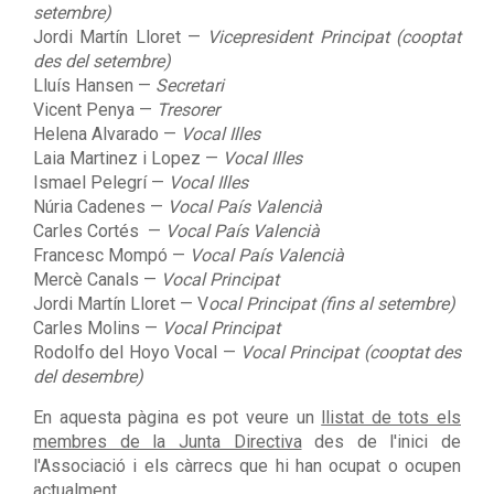
setembre)
Jordi Martín Lloret —
Vicepresident Principat (cooptat
des del setembre)
Lluís Hansen —
Secretari
Vicent Penya —
Tresorer
Helena Alvarado —
Vocal Illes
Laia Martinez i Lopez —
Vocal Illes
Ismael Pelegrí —
Vocal Illes
Núria Cadenes —
Vocal País Valencià
Carles Cortés —
Vocal País Valencià
Francesc Mompó —
Vocal País Valencià
Mercè Canals —
Vocal Principat
Jordi Martín Lloret — V
ocal Principat (fins al setembre)
Carles Molins —
V
ocal Principat
Rodolfo del Hoyo Vocal —
Vocal Principat (cooptat des
del desembre)
En aquesta pàgina es pot veure un
llistat de tots els
membres de la Junta Directiva
des de l'inici de
l'Associació i els càrrecs que hi han ocupat o ocupen
actualment.