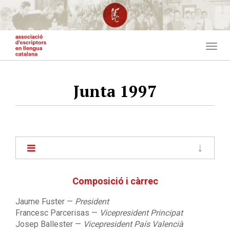
Vés
al
contingut
Togg
navig
Junta 1997
Main
navigation
Composició i càrrec
Jaume Fuster —
President
Francesc Parcerisas —
Vicepresident Principat
Josep Ballester —
Vicepresident País Valencià