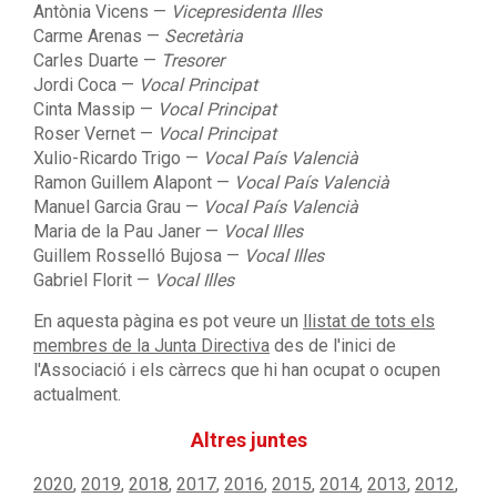
Antònia Vicens —
Vicepresidenta Illes
Carme Arenas —
Secretària
Carles Duarte —
Tresorer
Jordi Coca —
Vocal Principat
Cinta Massip —
Vocal Principat
Roser Vernet —
Vocal Principat
Xulio-Ricardo Trigo —
Vocal País Valencià
Ramon Guillem Alapont
—
Vocal País Valencià
Manuel Garcia Grau —
Vocal País Valencià
Maria de la Pau Janer —
Vocal Illes
Guillem Rosselló Bujosa —
Vocal Illes
Gabriel Florit —
Vocal Illes
En aquesta pàgina es pot veure un
llistat de tots els
membres de la Junta Directiva
des de l'inici de
l'Associació i els càrrecs que hi han ocupat o ocupen
actualment.
Altres juntes
2020
,
2019
,
2018
,
2017
,
2016
,
2015
,
2014
,
2013
,
2012
,